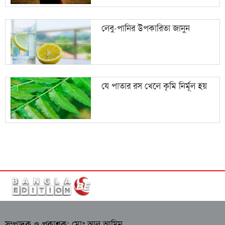
লেবু-পানির উপকারিতা জানুন
যে পাতার রস খেলে কৃমি নির্মূল হয়
সম্পাদক ও প্রকাশক: মোঃ আল আমিন