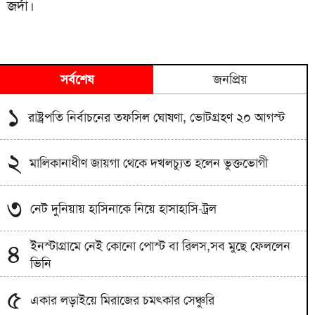
জর্দা।
সর্বশেষ
জনপ্রিয়
১
রাষ্ট্রপতি নির্বাচনের তফসিল ঘোষণা, ভোটগ্রহণ ২০ আগস্ট
২
মালিকানাধীণ জায়গা থেকে দখলচ্যুত হলেন ভুক্তভোগী
৩
নেট দুনিয়ায় হাসিনাকে নিয়ে হাসাহাসি-ট্রল
ইনস্টাগ্রামে নেই কোনো পোস্ট বা রিলস,সব মুছে ফেললেন
৪
ভিনি
৫
একার লড়াইয়ে মিরাজের চমৎকার সেঞ্চুরি