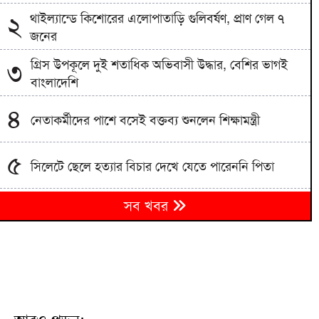
থাইল্যান্ডে কিশোরের এলোপাতাড়ি গুলিবর্ষণ, প্রাণ গেল ৭
২
জনের
গ্রিস উপকূলে দুই শতাধিক অভিবাসী উদ্ধার, বেশির ভাগই
৩
বাংলাদেশি
৪
নেতাকর্মীদের পাশে বসেই বক্তব্য শুনলেন শিক্ষামন্ত্রী
৫
সিলেটে ছেলে হত্যার বিচার দেখে যেতে পারেননি পিতা
পুলিশ পরিচয়ে বিশ্ববিদ্যালয় শিক্ষক-শিক্ষার্থীদের লক্ষাধিক
৬
সব খবর
টাকা হাতিয়ে নিচ্ছে প্রতারক চক্র
প্রধানমন্ত্রী তারেক রহমানের আগমনকে স্বাগত জানিয়ে
৭
বাঁশখালীতে ছাত্রদলের বর্ণাঢ্য আনন্দ র‍্যালি
হবিগঞ্জে বিজিবির পৃথক অভিযানে প্রায় ১ কোটি টাকার
৮
ভারতীয় পণ্য ও কাভার্ডভ্যান জব্দ