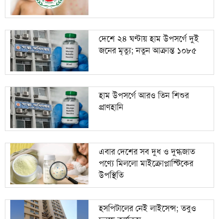
দেশে ২৪ ঘণ্টায় হাম উপসর্গে দুই
জনের মৃত্যু; নতুন আক্রান্ত ১০৮৫
হাম উপসর্গে আরও তিন শিশুর
প্রাণহানি
এবার দেশের সব দুধ ও দুগ্ধজাত
পণ্যে মিললো মাইক্রোপ্লাস্টিকের
উপস্থিতি
হসপিটালের নেই লাইসেন্স; তবুও