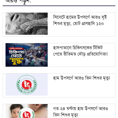
আরও পড়ুন:
৯
পাকিস্তানি যুবক ও বাংলাদেশি তরুণীর ‘স্মরণীয়’ বিয়ে
সিলেটে হামের উপসর্গে আরও দুই
শিশুর মৃত্যু, মোট প্রাণহানি ১২০
সন্ত্রাস ও নৈরাজ্য প্রতিরোধে বাঁশখালীতে জামায়াত
১০
ইসলামী যুব বিভাগের রাজপথে প্রতিবাদ
হাসপাতালে চিকিৎসকের টিকিট
পেতে রীতিমত দৌড় প্রতিযোগিতা!
হাম উপসর্গে আরও তিন শিশুর মৃত্যু
গত ২৪ ঘণ্টায় হাম উপসর্গে আরও
তিন শিশুর মৃত্যু