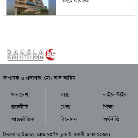
চলছে কার্যক্রম
সম্পাদক ও প্রকাশক: মোঃ আল আমিন
সারাদেশ
স্বাস্থ্য
লাইফস্টাইল
রাজনীতি
খেলা
শিক্ষা
আন্তর্জাতিক
বিনোদন
অর্থনীতি
ঠিকানা: হাউজ:৯১, রোড-১৩/সি, ব্লক-ই, বনানী, ঢাকা-১২৩০।