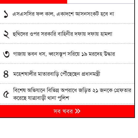
১
এসএসসির ফল কাল, একাদশে আসনসংকট হবে না
২
হুথিদের ওপর সরকারি বাহিনীর দফায় দফায় হামলা
৩
গাজায় ভবন ধস, ধ্বংসস্তূপ সরিয়ে ১৯ মরদেহ উদ্ধার
৪
মহেশখালীর মাতারবাড়ি পৌঁছেছেন প্রধানমন্ত্রী
বিশেষ অভিযানে বিভিন্ন অপরাধে জড়িত ২১ জনকে গ্রেফতার
৫
করেছে যাত্রাবাড়ী থানা পুলিশ
৬
সব খবর
হরমুজ খুলতে যুক্তরাষ্ট্রকে যেসব শর্ত দিল ইরান
৭
চাঁপাইনবাবগঞ্জে জাল নোট তৈরির সরঞ্জমানসহ গ্রেফতার ২