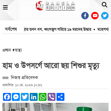
সর্বশেষ
ামলা
গাজায় ভবন ধস, ধ্বংসস্তূপ সরিয়ে ১৯ মরদেহ উদ্ধার
মহেশখালীর মাত
প্রচ্ছদ
স্বাস্থ্য
হাম ও উপসর্গে আরো ছয় শিশুর মৃত্যু
নিজস্ব প্রতিবেদক
প্রকাশিত: ১৭ মে, ২০২৬ ১৭:৪২
Facebook
Messenger
Twitter
LinkedIn
WhatsApp
Viber
Share