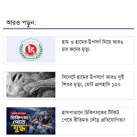
৮
দীর্ঘদিন পর মোজতবা খামেনির ভিডিও প্রকাশ
আরও পড়ুন:
৯
সবে মিলে করি লুট
হাম ও হামের উপসর্গ নিয়ে আরও
চার জনের মৃত্যু
সাত বছরে নির্যাতনের শিকার হয়ে দেশে ফিরেছেন ৭০
১০
হাজার নারী কর্মী
সিলেটে হামের উপসর্গে আরও দুই
শিশুর মৃত্যু, মোট প্রাণহানি ১২০
হাসপাতালে চিকিৎসকের টিকিট
পেতে রীতিমত দৌড় প্রতিযোগিতা!