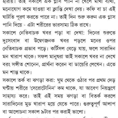
হারায়। তাই সকালে এক গ্লাস পানি না খেলে মাথা ব্যথা,
মনোযোগ কমে যাওয়া বা ক্লান্তি দেখা দেয়। কফি বা চা এই
ঘাটতি পূরণ করতে পারে না। তাই দিন শুরু করুন এক গ্লাস
পানি দিয়ে - এটা শরীরের ভারসাম্য ঠিক রাখে।
সকালে নেতিবাচক খবর পড়া বা দেখা: দিনের শুরুতে
দুঃসংবাদ বা উদ্বেগজনক খবর পড়লে মনের ওপর
নেতিবাচক প্রভাব পড়ে। কর্টিসল বেড়ে যায়, ফলে সারাদিন
মন খারাপ থাকে। সফল মানুষরা তাই সকালে খবর না দেখে
বরং সঙ্গীত শোনেন, প্রার্থনা করেন বা ডায়েরি লেখেন। এতে
মন শান্ত থাকে।
সকালে তর্ক বা ঝগড়া করা: ঘুম থেকে ওঠার পর প্রথম দেড়
ঘণ্টায় শরীরে ‘সেরোটোনিন’ কম থাকে, যা আবেগ নিয়ন্ত্রণে
সাহায্য করে। তাই এই সময় ঝগড়া বা বিতর্ক করলে
সারাদিনের মুড খারাপ হয়ে যেতে পারে। গুরুত্বপূর্ণ আলাপ
বা আলোচনা সকাল ৯টার পর করাই ভালো।