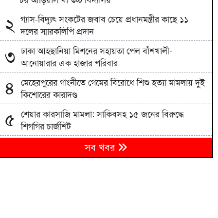
গ্যাস-বিদ্যুৎ সংকটের জবাব চেয়ে প্রধানমন্ত্রীর কাছে ১১
২
দলের স্মারকলিপি প্রদান
ঢাকা আহ্ছানিয়া মিশনের সহায়তা পেল বাঁশখালী-
৩
আনোয়ারার এক হাজার পরিবার
মেহেরপুরের গাংনীতে গেমের বিরোধে শিশু হত্যা মামলায় দুই
৪
কিশোরের কারাদণ্ড
শেয়ার কারসাজি মামলা: সাকিবসহ ১৫ জনের বিরুদ্ধে
৫
শিগগির চার্জশিট
৬
সব খবর
র‌্যাবের বদলে আসছে স্পেশাল রেসপন্স ব্যাটালিয়ন
৭
স্টারলাইন বাসের ধাক্কায় অটোরিকশাচালক নিহত, আহত ১
৮
তিন দিনের মধ্যে স্বাভাবিক হবে গ্যাস সরবরাহ: জ্বালানি মন্ত্রী