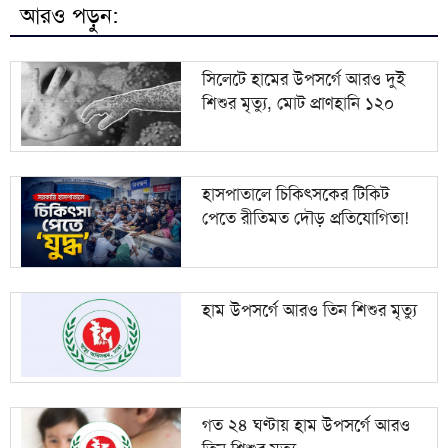
আরও পড়ুন:
মহেশখালী থেকে জাতীয় গ্রিডে ৮০০ মিলিয়ন ঘনফুট গ্যাস
৯
সরবরাহ
সিলেটে হামের উপসর্গে আরও দুই
শিশুর মৃত্যু, মোট প্রাণহানি ১২০
ব্রাহ্মণবাড়িয়ায় বালুভর্তি ডাম্প ট্রাকে কোটি টাকার ভারতীয়
১০
জিরা জব্দ
হাসপাতালে চিকিৎসকের টিকিট
পেতে রীতিমত দৌড় প্রতিযোগিতা!
হাম উপসর্গে আরও তিন শিশুর মৃত্যু
গত ২৪ ঘণ্টায় হাম উপসর্গে আরও