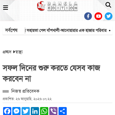
সর্বশেষ
ানিয়া মিশনের সহায়তা পেল বাঁশখালী-আনোয়ারার এক হাজার পরিবার
মেহে
প্রচ্ছদ
স্বাস্থ্য
সফল দিনের শুরু করতে যেসব কাজ
করবেন না
নিজস্ব প্রতিবেদক
প্রকাশিত: ২৬ জানুয়ারি, ২০২৬ ০৭:২২
Facebook
Messenger
Twitter
LinkedIn
WhatsApp
Viber
Share