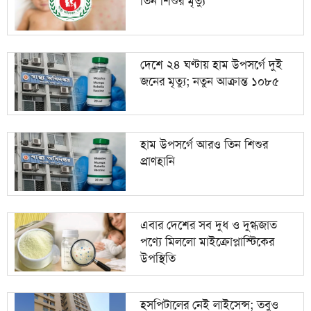
তিন শিশুর মৃত্যু
দেশে ২৪ ঘণ্টায় হাম উপসর্গে দুই
জনের মৃত্যু; নতুন আক্রান্ত ১০৮৫
হাম উপসর্গে আরও তিন শিশুর
প্রাণহানি
এবার দেশের সব দুধ ও দুগ্ধজাত
পণ্যে মিললো মাইক্রোপ্লাস্টিকের
উপস্থিতি
হসপিটালের নেই লাইসেন্স; তবুও