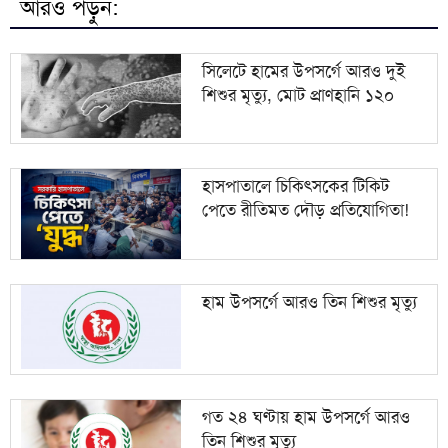
আরও পড়ুন:
ঢাকা আহ্ছানিয়া মিশনের সহায়তা পেল বাঁশখালী-আনোয়ারার
৯
এক হাজার পরিবার
সিলেটে হামের উপসর্গে আরও দুই
শিশুর মৃত্যু, মোট প্রাণহানি ১২০
মেহেরপুরের গাংনীতে গেমের বিরোধে শিশু হত্যা মামলায়
১০
দুই কিশোরের কারাদণ্ড
হাসপাতালে চিকিৎসকের টিকিট
পেতে রীতিমত দৌড় প্রতিযোগিতা!
হাম উপসর্গে আরও তিন শিশুর মৃত্যু
গত ২৪ ঘণ্টায় হাম উপসর্গে আরও
তিন শিশুর মৃত্যু