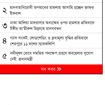
মানবতাবিরোধী অপরাধের মামলায় আসামি হচ্ছেন জাফর
২
ইকবাল
ঢাকা আলিয়া মাদরাসার অধ্যক্ষের ওপর হামলার প্রতিবাদে
৩
টঙ্গীর তা’মীরুল মিল্লাতে মানববন্ধন
গ্যাস সংকট, লোডশেডিং ও দ্রব্যমূল্য বৃদ্ধির প্রতিবাদে
৪
শেরপুরে ১১ দলের স্মারকলিপি
নদীদূষণ রোধে সমন্বিত পদক্ষেপ গ্রহণে অবহেলার সুযোগ
৫
নেই: প্রধানমন্ত্রী
গ্যাস পরিস্থিতি স্বাভাবিক হতে আর কত দিন লাগবে,
৬
সব খবর
জানালেন জ্বালানি মন্ত্রী
৩১ বছরের অপেক্ষার অবসান, শিক্ষার আলোয় জেগে উঠল
৭
চর আঁড়িয়াল খাঁ উচ্চ বিদ্যালয়
গ্যাস-বিদ্যুৎ সংকটের জবাব চেয়ে প্রধানমন্ত্রীর কাছে ১১
৮
দলের স্মারকলিপি প্রদান