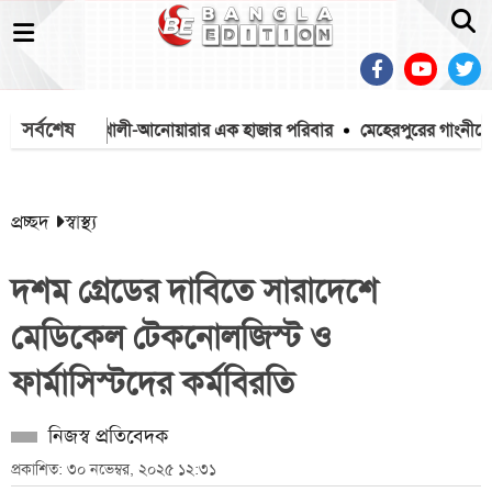
সর্বশেষ
য়তা পেল বাঁশখালী-আনোয়ারার এক হাজার পরিবার
মেহেরপুরের গাংনীতে গেম
প্রচ্ছদ
স্বাস্থ্য
দশম গ্রেডের দাবিতে সারাদেশে
মেডিকেল টেকনোলজিস্ট ও
ফার্মাসিস্টদের কর্মবিরতি
নিজস্ব প্রতিবেদক
প্রকাশিত: ৩০ নভেম্বর, ২০২৫ ১২:৩১