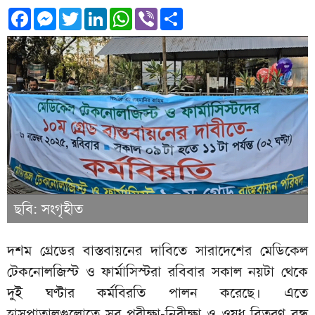
Facebook
Messenger
Twitter
LinkedIn
WhatsApp
Viber
Share
ছবি: সংগৃহীত
দশম গ্রেডের বাস্তবায়নের দাবিতে সারাদেশের মেডিকেল
টেকনোলজিস্ট ও ফার্মাসিস্টরা রবিবার সকাল নয়টা থেকে
দুই ঘণ্টার কর্মবিরতি পালন করেছে। এতে
হাসপাতালগুলোতে সব পরীক্ষা-নিরীক্ষা ও ওষুধ বিতরণ বন্ধ