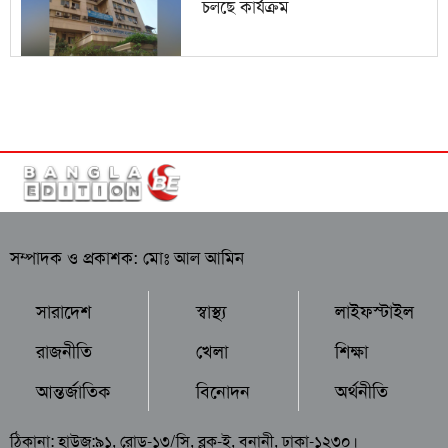
চলছে কার্যক্রম
সম্পাদক ও প্রকাশক: মোঃ আল আমিন
সারাদেশ
স্বাস্থ্য
লাইফস্টাইল
রাজনীতি
খেলা
শিক্ষা
আন্তর্জাতিক
বিনোদন
অর্থনীতি
ঠিকানা: হাউজ:৯১, রোড-১৩/সি, ব্লক-ই, বনানী, ঢাকা-১২৩০।