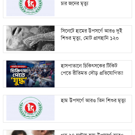
চার জনের মৃত্যু
জ্বালানি খাত অস্থিতিশীল করতে একটি চক্র সক্রিয়:
১০
প্রধানমন্ত্রী
সিলেটে হামের উপসর্গে আরও দুই
শিশুর মৃত্যু, মোট প্রাণহানি ১২০
হাসপাতালে চিকিৎসকের টিকিট
পেতে রীতিমত দৌড় প্রতিযোগিতা!
হাম উপসর্গে আরও তিন শিশুর মৃত্যু