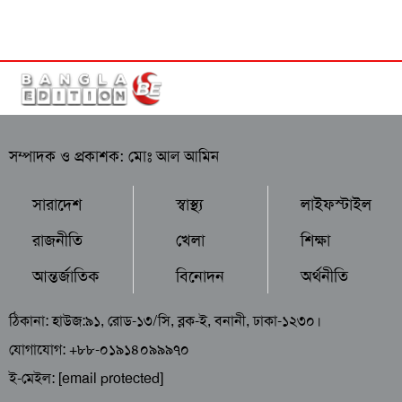
সম্পাদক ও প্রকাশক: মোঃ আল আমিন
সারাদেশ
স্বাস্থ্য
লাইফস্টাইল
রাজনীতি
খেলা
শিক্ষা
আন্তর্জাতিক
বিনোদন
অর্থনীতি
ঠিকানা: হাউজ:৯১, রোড-১৩/সি, ব্লক-ই, বনানী, ঢাকা-১২৩০।
যোগাযোগ: +৮৮-০১৯১৪০৯৯৯৭০
ই-মেইল:
[email protected]