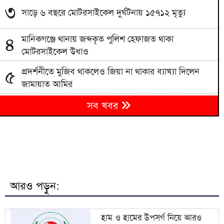
৩
সাড়ে ৬ বছরে মোটরসাইকেল দুর্ঘটনায় ১৫৭১২ মৃত্যু
মানিকগঞ্জে থানায় জব্দকৃত পুলিশ হেফাজত থাকা
৪
মোটরসাইকেল উধাও
প্রদর্শনীতে মুজিব থাকলেও জিয়া না থাকার ব্যাখ্যা দিলেন
৫
জামায়াত আমির
জামায়াতের প্রদর্শনীতে উঠে এলো ছাত্রদল নেতা আবিদের
৬
সব খবর
জুলাইয়ের ভূমিকা
হাদী হত্যার রহস্য উন্মোচন করতে না পারলে ডিপ স্টেটের
৭
ঘোরপাকে থাকতে হবে: আব্দুল্লাহ আল জাবের
বরিশাল সাংবাদিক ফোরামের সভাপতি সুমন চৌধুরী,
৮
সম্পাদক সাঈদ পান্থ
আরও পড়ুন:
জুলাই সনদ বাস্তবায়ন না হলে কঠোর আন্দোলনের হুঁশিয়ারি
৯
জামায়াত আমিরের
হাম ও হামের উপসর্গ নিয়ে আরও