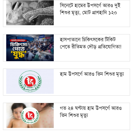
সিলেটে হামের উপসর্গে আরও দুই
শিশুর মৃত্যু, মোট প্রাণহানি ১২০
মেহেরপুর সীমান্তে ৫ জনকে পুশইনের চেষ্টা, বিজিবির
১০
প্রতিরোধ
হাসপাতালে চিকিৎসকের টিকিট
পেতে রীতিমত দৌড় প্রতিযোগিতা!
হাম উপসর্গে আরও তিন শিশুর মৃত্যু
গত ২৪ ঘণ্টায় হাম উপসর্গে আরও
তিন শিশুর মৃত্যু