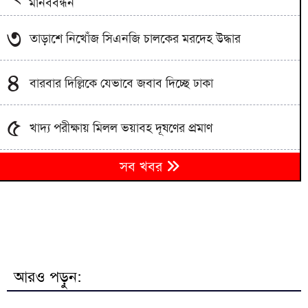
মানববন্ধন
৩
তাড়াশে নিখোঁজ সিএনজি চালকের মরদেহ উদ্ধার
৪
বারবার দিল্লিকে যেভাবে জবাব দিচ্ছে ঢাকা
৫
খাদ্য পরীক্ষায় মিলল ভয়াবহ দূষণের প্রমাণ
আইনের সহিত সংঘাতে জড়িত দুই শিশুকে আটক করেছে
৬
সব খবর
বাড্ডা থানা পুলিশ
ডিএমপির হাজারীবাগ থানা পুলিশের বিশেষ অভিযানে বিভিন্ন
৭
অপরাধে জড়িত ১৪ জন গ্রেপ্তার
সত্যের মুখোমুখি হতে চাইলে শেখ হাসিনা দেশে আসবেন:
৮
আইনমন্ত্রী
আরও পড়ুন:
৯
সৌদি-তুরস্ক-পাকিস্তানের নতুন সামরিক জোটের উদ্যোগ