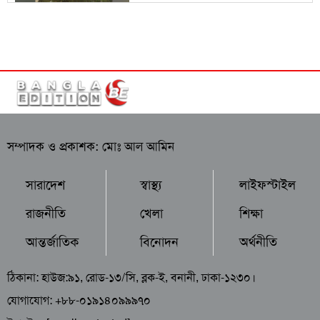
সম্পাদক ও প্রকাশক: মোঃ আল আমিন
সারাদেশ
স্বাস্থ্য
লাইফস্টাইল
রাজনীতি
খেলা
শিক্ষা
আন্তর্জাতিক
বিনোদন
অর্থনীতি
ঠিকানা: হাউজ:৯১, রোড-১৩/সি, ব্লক-ই, বনানী, ঢাকা-১২৩০।
যোগাযোগ: +৮৮-০১৯১৪০৯৯৯৭০