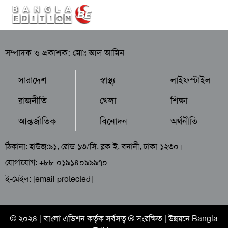
সম্পাদক ও প্রকাশক: মোঃ আল আমিন
সারাদেশ
স্বাস্থ্য
লাইফস্টাইল
রাজনীতি
খেলা
শিক্ষা
আন্তর্জাতিক
বিনোদন
অর্থনীতি
ঠিকানা: হাউজ:৯১, রোড-১৩/সি, ব্লক-ই, বনানী, ঢাকা-১২৩০।
যোগাযোগ: +৮৮-০১৯১৪০৯৯৯৭০
ই-মেইল:
[email protected]
© ২০২৪ |
বাংলা এডিশন
কর্তৃক সর্বসত্ব ® সংরক্ষিত | উন্নয়নে
Bangla