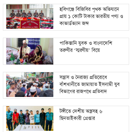
হবিগঞ্জে বিজিবির পৃথক অভিযানে
প্রায় ১ কোটি টাকার ভারতীয় পণ্য ও
কাভার্ডভ্যান জব্দ
পাকিস্তানি যুবক ও বাংলাদেশি
তরুণীর ‘স্মরণীয়’ বিয়ে
সন্ত্রাস ও নৈরাজ্য প্রতিরোধে
বাঁশখালীতে জামায়াত ইসলামী যুব
বিভাগের রাজপথে প্রতিবাদ
টঙ্গীতে দেশীয় অস্ত্রসহ ৬
ছিনতাইকারী গ্রেপ্তার