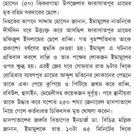
হোসেন (৫০) ঝিকরগাছা উপজেলার ফারাসাতপুর গ্রামের
মৃত রহিম সরদারের ছেলে।
নিহতের ভাগনে সাদ্দাম হোসেন জানান, ইমামুলের নাতনিকে
দীর্ঘদিন ধরে উত্ত্যক্ত করে আসছিল ফারাসাতপুর গ্রামের
মফিজুল ইসলামের ছেলে রাব্বি। গত বৃহস্পতিবার তাকে
প্রকাশ্যে ধর্ষণের হুমকি দেওয়া হয়। ইমামুল এ ঘটনার
প্রতিবাদ করলে বাপ্পি ও তার পক্ষের লোকজন ইমামুলের
ওপর ক্ষুব্ধ হয়। এরই জের ধরে সোমবার রাত ৯টার দিকে
রোহিতার স্মরণপুর গ্রামের আব্দুল মতিনের দোকানের পেছনে
তাকে একা পেয়ে কুপিয়ে ও পিটিয়ে জখম করে রাব্বি,
রবিউল, হুসাইন, মেহেদীসহ কয়েকজন দুর্বৃত্ত। পরে স্থানীয়রা
তাকে উদ্ধার করে যশোর ২৫০ শয্যা জেনারেল হাসপাতালে
নিয়ে গেলে কর্তব্যরত চিকিৎসক মৃত ঘোষণা করেন।
হাসপাতালের জরুরি বিভাগের ইনচার্জ ডা. বিচিত্র মল্লিক
জানান, ইমামুলকে রাত ১০টা ৪৫ মিনিটের দিকে