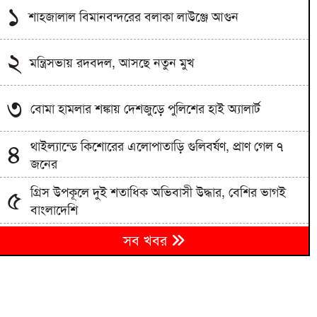
১
শাহজালাল বিমানবন্দরের বলাকা লাউঞ্জে আগুন
২
মন্ত্রিসভায় রদবদল, আসছে নতুন মুখ
৩
বোমা হামলার শঙ্কায় দেশজুড়ে পুলিশের হাই অ্যালার্ট
থাইল্যান্ডে কিশোরের এলোপাতাড়ি গুলিবর্ষণ, প্রাণ গেল ৭
৪
জনের
গ্রিস উপকূলে দুই শতাধিক অভিবাসী উদ্ধার, বেশির ভাগই
৫
বাংলাদেশি
৬
সব খবর
নেতাকর্মীদের পাশে বসেই বক্তব্য শুনলেন শিক্ষামন্ত্রী
৭
সিলেটে ছেলে হত্যার বিচার দেখে যেতে পারেননি পিতা