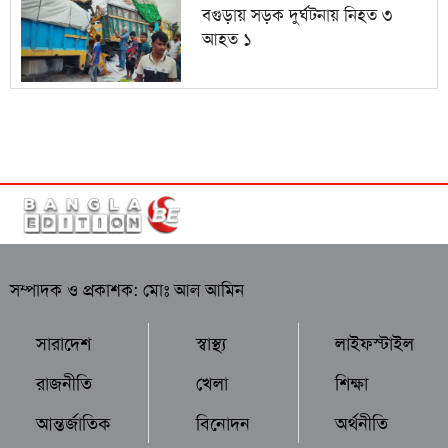
বগুড়ায় সড়ক দুর্ঘটনায় নিহত ৩
আহত ১
সম্পাদক ও প্রকাশক: মোঃ আল আমিন
সারাদেশ
স্বাস্থ্য
লাইফস্টাইল
রাজনীতি
খেলা
শিক্ষা
আন্তর্জাতিক
বিনোদন
অর্থনীতি