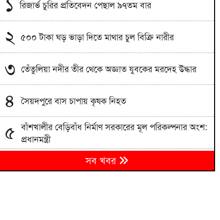
১
রিজার্ভ চুরির প্রতিবেদন পেছাল ৯৭তম বার
২
৫০০ টাকা ঘড় ভাড়া দিতে মাথার চুল বিক্রি নারীর
৩
তেঁতুলিয়া নদীর তীর থেকে অজ্ঞাত যুবকের মরদেহ উদ্ধার
৪
সৈয়দপুরে বাস চাপায় কৃষক নিহত
বাঁশখালীর বেড়িবাঁধ নির্মাণ সরকারের মূল পরিকল্পনার অংশ:
৫
প্রধানমন্ত্রী
আতংকের নতুন নাম ‘উত্তরা’ পরিস্থিতি নিয়ন্ত্রণে প্রশাসনের
৬
সব খবর
নিরলস চেষ্টা
নিহত ইয়াসিন আলীর পরিবারকে ৩ লাখ টাকা দেয়ার ঘোষণা
৭
গাসিক প্রশাসকের