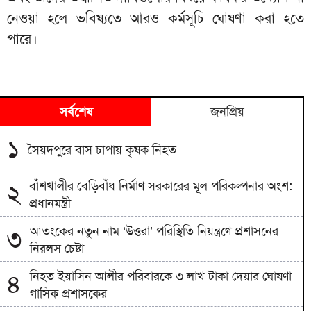
নেওয়া হলে ভবিষ্যতে আরও কর্মসূচি ঘোষণা করা হতে
পারে।
সর্বশেষ
জনপ্রিয়
১
সৈয়দপুরে বাস চাপায় কৃষক নিহত
বাঁশখালীর বেড়িবাঁধ নির্মাণ সরকারের মূল পরিকল্পনার অংশ:
২
প্রধানমন্ত্রী
আতংকের নতুন নাম ‘উত্তরা’ পরিস্থিতি নিয়ন্ত্রণে প্রশাসনের
৩
নিরলস চেষ্টা
নিহত ইয়াসিন আলীর পরিবারকে ৩ লাখ টাকা দেয়ার ঘোষণা
৪
গাসিক প্রশাসকের