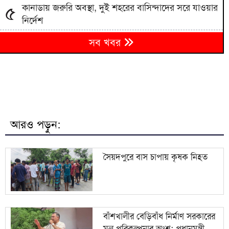
কানাডায় জরুরি অবস্থা, দুই শহরের বাসিন্দাদের সরে যাওয়ার
৫
নির্দেশ
৬
সব খবর
হবিগঞ্জে তেলবাহী গাড়ি ও ড্রাম ট্রাকের সংঘর্ষ, নিহত ২
বেরোবির শিক্ষার্থীদের ‘দরিচা’ বিহারি নারীদের দক্ষতায়
৭
সম্ভাবনার নতুন জানালা
৮
জুলাই স্মৃতি জাদুঘর যা আছে আর যা নেই
আরও পড়ুন:
৯
সালমান শাহ হত্যা মামলায় গ্রেপ্তার অভিনেতা ডন
সৈয়দপুরে বাস চাপায় কৃষক নিহত
১০
বেরোবি সনাতনী বিদার্থী সংসদের নেতৃত্বে কাকলী-শুভ
বাঁশখালীর বেড়িবাঁধ নির্মাণ সরকারের
মূল পরিকল্পনার অংশ: প্রধানমন্ত্রী