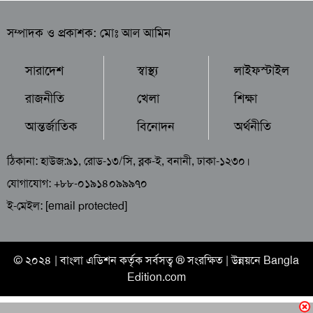
সম্পাদক ও প্রকাশক: মোঃ আল আমিন
সারাদেশ
স্বাস্থ্য
লাইফস্টাইল
রাজনীতি
খেলা
শিক্ষা
আন্তর্জাতিক
বিনোদন
অর্থনীতি
ঠিকানা: হাউজ:৯১, রোড-১৩/সি, ব্লক-ই, বনানী, ঢাকা-১২৩০।
যোগাযোগ: +৮৮-০১৯১৪০৯৯৯৭০
ই-মেইল:
[email protected]
© ২০২৪ |
বাংলা এডিশন
কর্তৃক সর্বসত্ব ® সংরক্ষিত | উন্নয়নে
Bangla
Edition.com