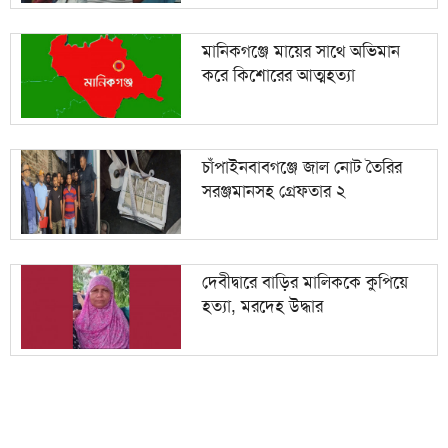
মানিকগঞ্জে মায়ের সাথে অভিমান
করে কিশোরের আত্মহত্যা
চাঁপাইনবাবগঞ্জে জাল নোট তৈরির
সরঞ্জমানসহ গ্রেফতার ২
দেবীদ্বারে বাড়ির মালিককে কুপিয়ে
হত্যা, মরদেহ উদ্ধার