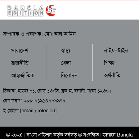
সম্পাদক ও প্রকাশক: মোঃ আল আমিন
সারাদেশ
স্বাস্থ্য
লাইফস্টাইল
রাজনীতি
খেলা
শিক্ষা
আন্তর্জাতিক
বিনোদন
অর্থনীতি
ঠিকানা: হাউজ:৯১, রোড-১৩/সি, ব্লক-ই, বনানী, ঢাকা-১২৩০।
যোগাযোগ: +৮৮-০১৯১৪০৯৯৯৭০
ই-মেইল:
[email protected]
© ২০২৪ |
বাংলা এডিশন
কর্তৃক সর্বসত্ব ® সংরক্ষিত | উন্নয়নে
Bangla