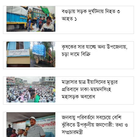
বগুড়ায় সড়ক দুর্ঘটনায় নিহত ৩
আহত ১
কৃষকের সার যাচ্ছে অন্য উপজেলায়,
চড়া দামে বিক্রি
মাদ্রাসার ছাত্র ইয়াসিনের মৃত্যুর
প্রতিবাদে ঢাকা-ময়মনসিংহ
মহাসড়ক অবরোধ
জলবায়ু পরিবর্তনে সবচেয়ে বেশি
ঝুঁকিতে উপকূলীয় জনগোষ্ঠী: তথ্য ও
সম্প্রচারমন্ত্রী