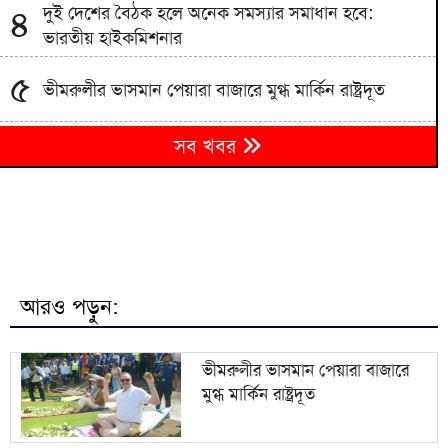
দুই দেশের বৈঠক হলে অনেক সমস্যার সমাধান হবে:
৪
ভারতীয় হাইকমিশনার
৫
ভীমরুলীর ভাসমান পেয়ারা বাজারে মুগ্ধ মার্কিন রাষ্ট্রদূত
৬
সব খবর
বগুড়ায় সড়ক দুর্ঘটনায় নিহত ৩ আহত ১
৭
কৃষকের সার যাচ্ছে অন্য উপজেলায়, চড়া দামে বিক্রি
মাদ্রাসার ছাত্র ইয়াসিনের মৃত্যুর প্রতিবাদে ঢাকা-ময়মনসিংহ
৮
মহাসড়ক অবরোধ
আরও পড়ুন:
৯
রাষ্ট্রপতি পদে ১১ দলের প্রার্থী কর্নেল অলি
ভীমরুলীর ভাসমান পেয়ারা বাজারে
মুগ্ধ মার্কিন রাষ্ট্রদূত
জলবায়ু পরিবর্তনে সবচেয়ে বেশি ঝুঁকিতে উপকূলীয়
১০
জনগোষ্ঠী: তথ্য ও সম্প্রচারমন্ত্রী