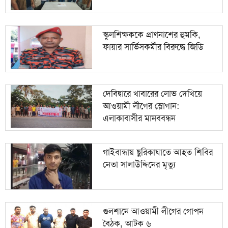
স্লোগান: এলাকাবাসীর মানববন্ধন
স্কুলশিক্ষককে প্রাণনাশের হুমকি,
ফায়ার সার্ভিসকর্মীর বিরুদ্ধে জিডি
দেবিদ্বারে খাবারের লোভ দেখিয়ে
আওয়ামী লীগের স্লোগান:
এলাকাবাসীর মানববন্ধন
গাইবান্ধায় ছুরিকাঘাতে আহত শিবির
নেতা সালাউদ্দিনের মৃত্যু
গুলশানে আওয়ামী লীগের গোপন
বৈঠক, আটক ৬