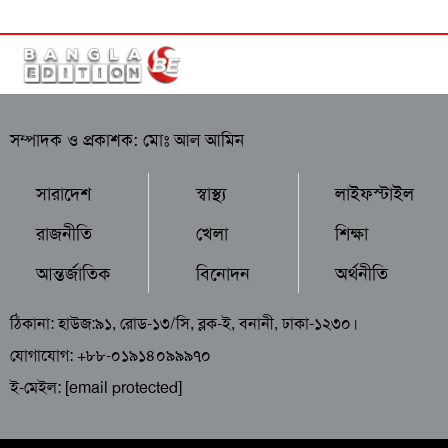
সম্পাদক ও প্রকাশক: মোঃ আল আমিন
সারাদেশ
স্বাস্থ্য
লাইফস্টাইল
রাজনীতি
খেলা
শিক্ষা
আন্তর্জাতিক
বিনোদন
অর্থনীতি
ঠিকানা: হাউজ:৯১, রোড-১৩/সি, ব্লক-ই, বনানী, ঢাকা-১২৩০।
যোগাযোগ: +৮৮-০১৯১৪০৯৯৯৭০
ই-মেইল:
[email protected]