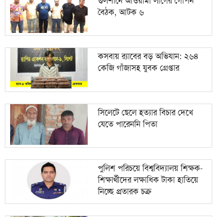
গুলশানে আওয়ামী লীগের গোপন
বৈঠক, আটক ৬
১০
সিলেটে ছেলে হত্যার বিচার দেখে যেতে পারেননি পিতা
কসবায় র‍্যাবের বড় অভিযান: ২৬৪
কেজি গাঁজাসহ যুবক গ্রেপ্তার
সিলেটে ছেলে হত্যার বিচার দেখে
যেতে পারেননি পিতা
পুলিশ পরিচয়ে বিশ্ববিদ্যালয় শিক্ষক-
শিক্ষার্থীদের লক্ষাধিক টাকা হাতিয়ে
নিচ্ছে প্রতারক চক্র