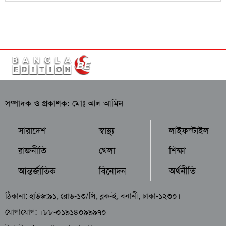
সম্পাদক ও প্রকাশক: মোঃ আল আমিন
সারাদেশ
স্বাস্থ্য
লাইফস্টাইল
রাজনীতি
খেলা
শিক্ষা
আন্তর্জাতিক
বিনোদন
অর্থনীতি
ঠিকানা: হাউজ:৯১, রোড-১৩/সি, ব্লক-ই, বনানী, ঢাকা-১২৩০।
যোগাযোগ: +৮৮-০১৯১৪০৯৯৯৭০