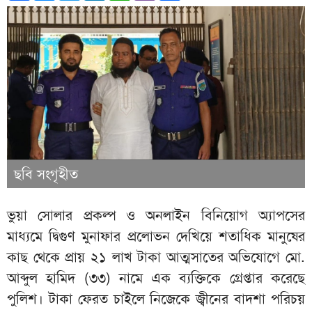
ছবি সংগৃহীত
ভুয়া সোলার প্রকল্প ও অনলাইন বিনিয়োগ অ্যাপসের
মাধ্যমে দ্বিগুণ মুনাফার প্রলোভন দেখিয়ে শতাধিক মানুষের
কাছ থেকে প্রায় ২১ লাখ টাকা আত্মসাতের অভিযোগে মো.
আব্দুল হামিদ (৩৩) নামে এক ব্যক্তিকে গ্রেপ্তার করেছে
পুলিশ। টাকা ফেরত চাইলে নিজেকে জ্বীনের বাদশা পরিচয়