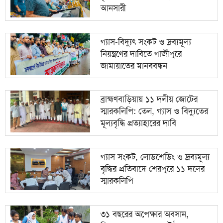
মিরপুর মডেল থানা পুলিশের বিশেষ অভিযানে বিভিন্ন
১০
আনসারী
অপরাধে জড়িত গ্রেপ্তার ৪৩
গ্যাস-বিদ্যুৎ সংকট ও দ্রব্যমূল্য
নিয়ন্ত্রণের দাবিতে গাজীপুরে
জামায়াতের মানববন্ধন
ব্রাহ্মণবাড়িয়ায় ১১ দলীয় জোটের
স্মারকলিপি: তেল, গ্যাস ও বিদ্যুতের
মূল্যবৃদ্ধি প্রত্যাহারের দাবি
গ্যাস সংকট, লোডশেডিং ও দ্রব্যমূল্য
বৃদ্ধির প্রতিবাদে শেরপুরে ১১ দলের
স্মারকলিপি
৩১ বছরের অপেক্ষার অবসান,