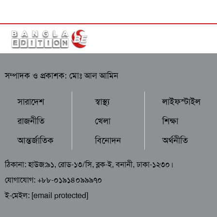
সম্পাদক ও প্রকাশক: মোঃ আল আমিন
সারাদেশ
স্বাস্থ্য
লাইফস্টাইল
রাজনীতি
খেলা
শিক্ষা
আন্তর্জাতিক
বিনোদন
অর্থনীতি
ঠিকানা: হাউজ:৯১, রোড-১৩/সি, ব্লক-ই, বনানী, ঢাকা-১২৩০।
যোগাযোগ: +৮৮-০১৯১৪০৯৯৯৭০
ই-মেইল:
[email protected]