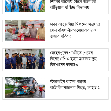
শিক্ষার আলোয় জেগে উঠল চর
আঁড়িয়াল খাঁ উচ্চ বিদ্যালয়
ঢাকা আহ্ছানিয়া মিশনের সহায়তা
পেল বাঁশখালী-আনোয়ারার এক
হাজার পরিবার
মেহেরপুরের গাংনীতে গেমের
বিরোধে শিশু হত্যা মামলায় দুই
কিশোরের কারাদণ্ড
স্টারলাইন বাসের ধাক্কায়
অটোরিকশাচালক নিহত, আহত ১