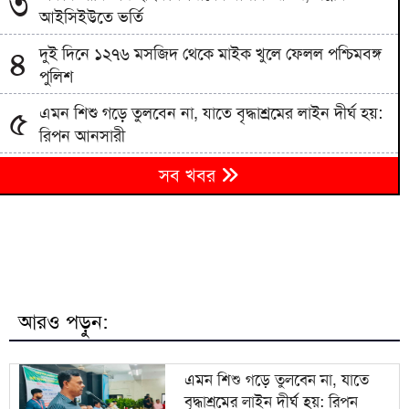
৩
আইসিইউতে ভর্তি
দুই দিনে ১২৭৬ মসজিদ থেকে মাইক খুলে ফেলল পশ্চিমবঙ্গ
৪
পুলিশ
এমন শিশু গড়ে তুলবেন না, যাতে বৃদ্ধাশ্রমের লাইন দীর্ঘ হয়:
৫
রিপন আনসারী
রাশিয়া থেকে ৩৫ হাজার টন এমওপি সার কিনবে বাংলাদেশ
৬
সব খবর
সরকার
দিল্লিতে শেখ হাসিনার সংবাদ সম্মেলন দেশের সার্বভৌমত্বের
৭
প্রতি হুমকি: এনসিপি
বিএনপিতে রাষ্ট্রপতি নির্বাচন ঘিরে নানা সমীকরণ, সিদ্ধান্ত
৮
নেবেন তারেক রহমান
আরও পড়ুন:
৯
জাতীয় বিশ্ববিদ্যালয়ের মাস্টার্স শেষপর্ব পরীক্ষার ফল প্রকাশ
এমন শিশু গড়ে তুলবেন না, যাতে
বৃদ্ধাশ্রমের লাইন দীর্ঘ হয়: রিপন