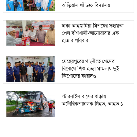
আঁড়িয়াল খাঁ উচ্চ বিদ্যালয়
ঢাকা আহ্ছানিয়া মিশনের সহায়তা
পেল বাঁশখালী-আনোয়ারার এক
হাজার পরিবার
মেহেরপুরের গাংনীতে গেমের
বিরোধে শিশু হত্যা মামলায় দুই
কিশোরের কারাদণ্ড
স্টারলাইন বাসের ধাক্কায়
অটোরিকশাচালক নিহত, আহত ১