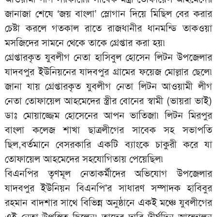
জানাজা শেষে ‘জয় বাংলা’ স্লোগান দিয়ে মিছিল বের করার
চেষ্টা করলে গতকাল রাতে রাজধানীর ধানমন্ডি তাকওয়া
মসজিদের সামনে থেকে তাকে গ্রেপ্তার করা হয়৷
গ্রেপ্তারকৃত যুবলীগ নেতা হাসিবুল হোসেন লিটন উপজেলার
যাদবপুর ইউনিয়নের যাদবপুর গ্রামের ফয়েজ মোল্লার ছেলে৷
জানা যায় গ্রেপ্তারকৃত যুবলীগ নেতা লিটন আওয়ামী লীগ
নেতা তোফায়েল আহমেদের স্ত্রীর বোনের স্বামী (ভায়রা ভাই)
ডাঃ মোয়াজ্জেম হোসেনের আপন ভাতিজা৷ লিটন মিরপুর
বাংলা কলেজ শাখা ছাত্রলীগের সাবেক সহ সভাপতি
ছিল,বর্তমানে বেসরকারি একটি ব্যাংকে চাকুরী করে যা
তোফায়েল আহমেদের সহযোগিতায় পেয়েছিল৷
বিএনপির তৃণমূল নেতাকর্মীদের অভিযোগ উপজেলার
যাদবপুর ইউনিয়ন বিএনপি'র সাধারণ সম্পাদক হাবিবুর
রহমান বাদশার সাথে বিভিন্ন অনুষ্ঠানে একই মঞ্চে যুবলীগের
এই নেতা উপস্থিত ছিলেন৷ তাদের দাবি দীর্ঘদিন আন্দোলন