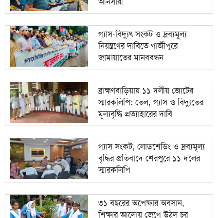
আনসারী
বলেছিলেন হাসিনা?
গ্যাস-বিদ্যুৎ সংকট ও দ্রব্যমূল্য
নিয়ন্ত্রণের দাবিতে গাজীপুরে
জামায়াতের মানববন্ধন
ব্রাহ্মণবাড়িয়ায় ১১ দলীয় জোটের
স্মারকলিপি: তেল, গ্যাস ও বিদ্যুতের
মূল্যবৃদ্ধি প্রত্যাহারের দাবি
গ্যাস সংকট, লোডশেডিং ও দ্রব্যমূল্য
বৃদ্ধির প্রতিবাদে শেরপুরে ১১ দলের
স্মারকলিপি
৩১ বছরের অপেক্ষার অবসান,
শিক্ষার আলোয় জেগে উঠল চর