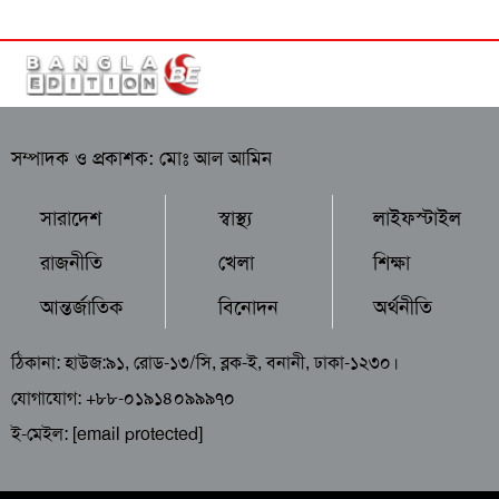
সম্পাদক ও প্রকাশক: মোঃ আল আমিন
সারাদেশ
স্বাস্থ্য
লাইফস্টাইল
রাজনীতি
খেলা
শিক্ষা
আন্তর্জাতিক
বিনোদন
অর্থনীতি
ঠিকানা: হাউজ:৯১, রোড-১৩/সি, ব্লক-ই, বনানী, ঢাকা-১২৩০।
যোগাযোগ: +৮৮-০১৯১৪০৯৯৯৭০
ই-মেইল:
[email protected]