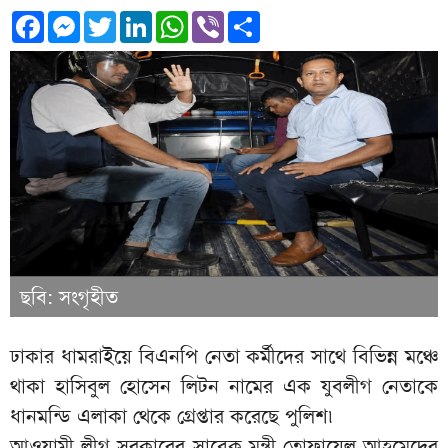
Facebook
Messenger
Twitter
LinkedIn
WhatsApp
Viber
Share
ছবি: সংগৃহীত
ঢাকার ধামরাইয়ে বিএনপি নেতা কর্মীদের সাথে বিভিন্ন মঞ্চে
থাকা হাসিবুল হোসেন লিটন নামের এক যুবলীগ নেতাকে
ধানমন্ডি এলাকা থেকে গ্রেপ্তার করেছে পুলিশ৷
আওয়ামী লীগ সরকারের সাবেক মন্ত্রী তোফায়েল আহমেদের