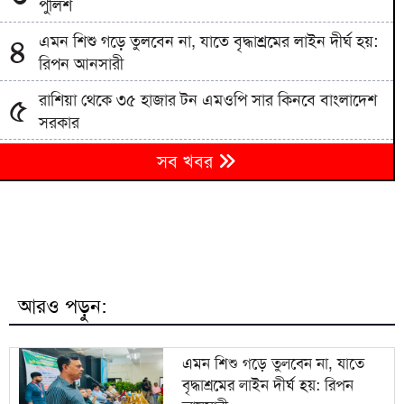
পুলিশ
এমন শিশু গড়ে তুলবেন না, যাতে বৃদ্ধাশ্রমের লাইন দীর্ঘ হয়:
৪
রিপন আনসারী
রাশিয়া থেকে ৩৫ হাজার টন এমওপি সার কিনবে বাংলাদেশ
৫
সরকার
দিল্লিতে শেখ হাসিনার সংবাদ সম্মেলন দেশের সার্বভৌমত্বের
৬
সব খবর
প্রতি হুমকি: এনসিপি
বিএনপিতে রাষ্ট্রপতি নির্বাচন ঘিরে নানা সমীকরণ, সিদ্ধান্ত
৭
নেবেন তারেক রহমান
৮
জাতীয় বিশ্ববিদ্যালয়ের মাস্টার্স শেষপর্ব পরীক্ষার ফল প্রকাশ
আরও পড়ুন:
মিরপুর মডেল থানা পুলিশের বিশেষ অভিযানে বিভিন্ন
৯
অপরাধে জড়িত গ্রেপ্তার ৪৩
এমন শিশু গড়ে তুলবেন না, যাতে
বৃদ্ধাশ্রমের লাইন দীর্ঘ হয়: রিপন
ভারতকে যা দিয়েছি, আজীবন মনে রাখবে; কেন
১০