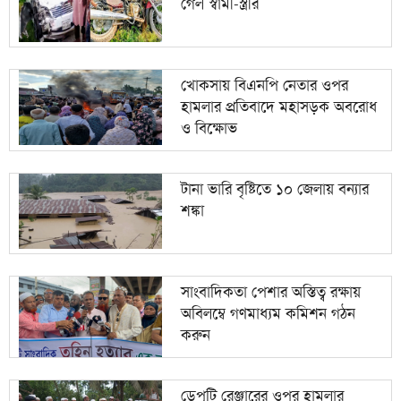
গেল স্বামী-স্ত্রীর
খোকসায় বিএনপি নেতার ওপর
হামলার প্রতিবাদে মহাসড়ক অবরোধ
ও বিক্ষোভ
টানা ভারি বৃষ্টিতে ১০ জেলায় বন্যার
শঙ্কা
সাংবাদিকতা পেশার অস্তিত্ব রক্ষায়
অবিলম্বে গণমাধ্যম কমিশন গঠন
করুন
ডেপুটি রেঞ্জারের ওপর হামলার