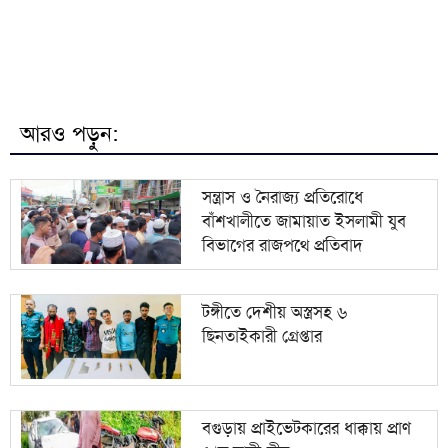
৭
সরকার গণভোটের অধিকার চুরি করেছে: নাহিদ ইসলাম
শেখ হাসিনার সংবাদ সম্মেলনের বক্তব্য সমর্থন করে না
৮
দিল্লি: রণধীর জয়সোয়াল
আরও পড়ুন:
৯
বিদেশ থেকে চিৎকার করলেও গুরুত্ব দিচ্ছি না: স্বরাষ্ট্রমন্ত্রী
সন্ত্রাস ও নৈরাজ্য প্রতিরোধে
বাঁশখালীতে জামায়াত ইসলামী যুব
খোকসায় বিএনপি নেতার ওপর হামলার প্রতিবাদে
১০
বিভাগের রাজপথে প্রতিবাদ
মহাসড়ক অবরোধ ও বিক্ষোভ
টঙ্গীতে দেশীয় অস্ত্রসহ ৬
ছিনতাইকারী গ্রেপ্তার
বগুড়ায় প্রাইভেটকারের ধাক্কায় প্রাণ