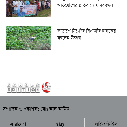
অভিযোগের প্রতিবাদে মানববন্ধন
তাড়াশে নিখোঁজ সিএনজি চালকের
মরদেহ উদ্ধার
সম্পাদক ও প্রকাশক: মোঃ আল আমিন
সারাদেশ
স্বাস্থ্য
লাইফস্টাইল