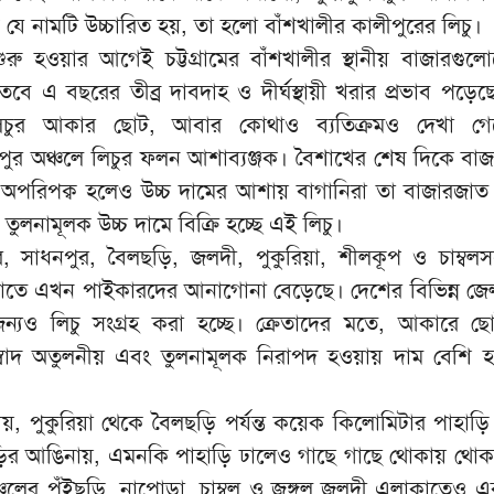
ে নামটি উচ্চারিত হয়, তা হলো বাঁশখালীর কালীপুরের লিচু।
শুরু হওয়ার আগেই চট্টগ্রামের বাঁশখালীর স্থানীয় বাজারগুলো
বে এ বছরের তীব্র দাবদাহ ও দীর্ঘস্থায়ী খরার প্রভাব পড়ে
ুর আকার ছোট, আবার কোথাও ব্যতিক্রমও দেখা গে
ীপুর অঞ্চলে লিচুর ফলন আশাব্যঞ্জক। বৈশাখের শেষ দিকে বা
া অপরিপক্ব হলেও উচ্চ দামের আশায় বাগানিরা তা বাজারজা
তুলনামূলক উচ্চ দামে বিক্রি হচ্ছে এই লিচু।
র, সাধনপুর, বৈলছড়ি, জলদী, পুকুরিয়া, শীলকূপ ও চাম্বলসহ ব
লোতে এখন পাইকারদের আনাগোনা বেড়েছে। দেশের বিভিন্ন জে
 জন্যও লিচু সংগ্রহ করা হচ্ছে। ক্রেতাদের মতে, আকারে 
 স্বাদ অতুলনীয় এবং তুলনামূলক নিরাপদ হওয়ায় দাম বেশি
য়, পুকুরিয়া থেকে বৈলছড়ি পর্যন্ত কয়েক কিলোমিটার পাহাড়
ির আঙিনায়, এমনকি পাহাড়ি ঢালেও গাছে গাছে থোকায় থোক
বাঞ্চলের পুঁইছড়ি, নাপোড়া, চাম্বল ও জঙ্গল জলদী এলাকাতেও এ