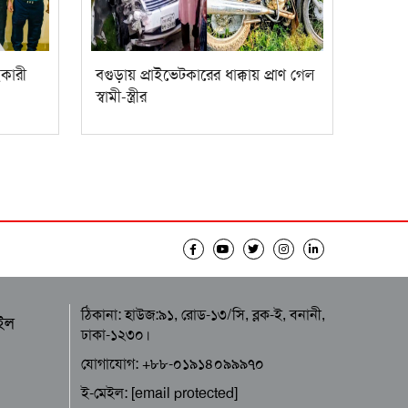
ইকারী
বগুড়ায় প্রাইভেটকারের ধাক্কায় প্রাণ গেল
স্বামী-স্ত্রীর
ঠিকানা: হাউজ:৯১, রোড-১৩/সি, ব্লক-ই, বনানী,
ইল
ঢাকা-১২৩০।
যোগাযোগ: +৮৮-০১৯১৪০৯৯৯৭০
ই-মেইল:
[email protected]