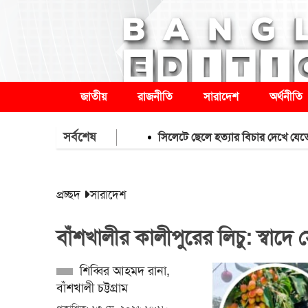
জাতীয়
রাজনীতি
সারাদেশ
অর্থনীতি
সর্বশেষ
সিলেটে ছেলে হত্যার বিচার দেখে যেতে পারেননি
প্রচ্ছদ
সারাদেশ
বাঁশখালীর কালীপুরের লিচু: স্বাদে
শিব্বির আহমদ রানা,
বাঁশখালী চট্টগ্রাম