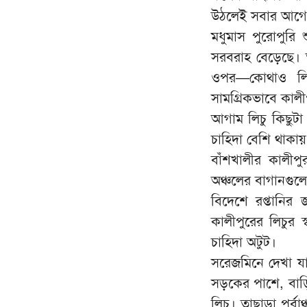
উঠলেই সবার আগে য
মধুমাস পুরোপুরি 
সরবরাহ বেড়েছে। ত
ওপর—কোথাও লিচ
সামগ্রিকভাবে কাল
আগাম লিচু কিছুট
চাহিদা বেশি থাকায় 
বাঁশখালীর কালীপু
অঞ্চলের বাগানগু
বিদেশে রপ্তানির
কালীপুরের লিচুর
চাহিদা অটুট।
সরেজমিনে দেখা যা
সড়কের পাশে, বাড়
লিচু। তাছাড়া পূর্