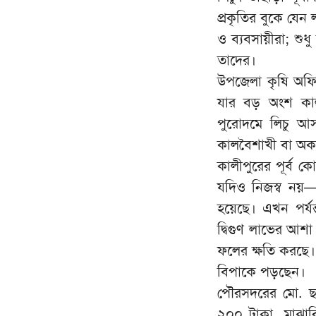
প্রকৃতির বুকে যে
ও ব্যবসায়ীরা; শুধ
তাদের।
উপজেলা কৃষি অফিস
যার বড় অংশ কালী
পুরোদমে লিচু আ
কালবৈশাখী বা অকালব
কালীপুরের পূর্ব ক
যদিও নিজস্ব নয়—
হয়েছে। এখন পর্যন
দ্বিগুণ লাভের আশা
ফলের ক্ষতি করছে।
বিপাকে পড়ছেন।
পৌরসদরের মো. ছগ
২০০ টাকা, মাঝা