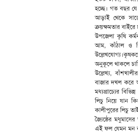
হচ্ছে। গত বছর যে 
আড়াই থেকে সাড়ে
ক্রয়ক্ষমতার বাইরে
উপজেলা কৃষি কর্ম
আম, কাঁঠাল ও ল
উল্লেখযোগ্য।কৃষকদ
অনুকূলে থাকলে চা
উল্লেখ্য, বাঁশখাল
বাজার দখল করে আ
মধ্যপ্রাচ্যের বিভি
লিচু নিয়ে যান কি
কালীপুরের লিচু ত
জ্যৈষ্ঠের মধুমাস
এই ফল যেমন মন ক