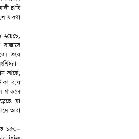
াদী চাষি
লে ধারণা
দ হয়েছে,
য় বাজারে
রে। তবে
লিষ্টরা।
াগান আছে,
াকা ব্যয়
লে থাকলে
ড়েছে, যা
ামে তারা
 শত ১৫০–
 বিক্রি