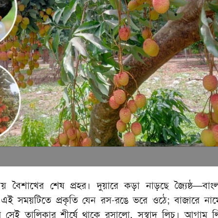
তায় বৈশাখের শেষ প্রহর। দুয়ারে কড়া নাড়ছে জ্যৈষ্ঠ—বাং
স। এই সময়টিতে প্রকৃতি যেন রস-রঙে ভরে ওঠে; বাজারে নাম
েই তালিকার শীর্ষে থাকে রসালো, সুস্বাদু লিচু। আগাম ল