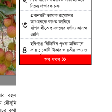
নিচ্ছে প্রতারক চক্র
প্রধানমন্ত্রী তারেক রহমানের
আগমনকে স্বাগত জানিয়ে
৩
বাঁশখালীতে ছাত্রদলের বর্ণাঢ্য আনন্দ
র‍্যালি
হবিগঞ্জে বিজিবির পৃথক অভিযানে
৪
প্রায় ১ কোটি টাকার ভারতীয় পণ্য ও
কাভার্ডভ্যান জব্দ
সব খবর
পাকিস্তানি যুবক ও বাংলাদেশি
৫
তরুণীর ‘স্মরণীয়’ বিয়ে
সন্ত্রাস ও নৈরাজ্য প্রতিরোধে
৬
বাঁশখালীতে জামায়াত ইসলামী যুব
বিভাগের রাজপথে প্রতিবাদ
লার বহুল
ে মৌসুমি
টঙ্গীতে দেশীয় অস্ত্রসহ ৬
৭
িচুর কথা
ছিনতাইকারী গ্রেপ্তার