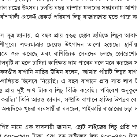
ন লাল রঙের উৎসব। চলতি বছর বাম্পার ফলনের সম্ভাবনায় আশাব
ু বাঁশখালী থেকেই রেকর্ড পরিমাণ লিচু বাজারজাত হতে পারে ব
 সূত্র জানায়, এ বছর প্রায় ৫৬৫ হেক্টর জমিতে লিচুর আবা
পুরে। লক্ষ্যমাত্রার চেয়েও উৎপাদন ভালো হয়েছে। স্থানী
সতে শুরু করেছে এবং বাণিজ্যিক লেনদেন চলছে জোরেশো
ৃষ্টি না হলে চাষিরা কাঙ্ক্ষিত দাম পাবেন বলে মনে করছেন সংশ্
োকদণ্ডীর বাগানি নাছির উদ্দিন বলেন, 'আমার পাঁচটি লিচুর ব
গালিয়ত হিসেবে নিয়েছি। এ বছর বাগানে প্রায় সাত লাখ ট
্ত প্রায় দুই লাখ টাকার লিচু বিক্রি করেছি। পরিবেশ অনুকূ
 করছি।' তিনি আরও জানান, সম্প্রতি বাগানে হাতির উপদ্রব বে
 অন্যদিকে খুচরা ব্যবসায়ীরা বলছেন, পাইকারি বাজারের চড়া দ
ির নামে এক ব্যবসায়ী জানান, ছোট সাইজের লিচু প্রতি
রি ৩০০–৩৫০ টাকা এবং বড় সাইজের লিচু ৪০০–৪৫০ টাকায়