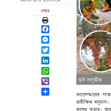
প্রকাশিত: ১৩ মে, ২০২৬ ১৭:১৮
শেয়ার
Facebook
Messenger
Twitter
LinkedIn
WhatsApp
Viber
ছবি সংগৃহীত
Share
ক্যালেন্ডারের পা
প্রতীক্ষিত মধুমা
ফলের বাহার। আর স