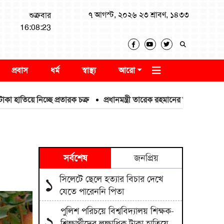
৭ আগস্ট, ২০২৬ ২৩ শ্রাবণ, ১৪৩৩
শুক্রবার
16:08:24
প্রবাস
ধর্ম
স্বাস্থ্য
আরো
ে নিচ্ছে প্রতারক চক্র
প্রধানমন্ত্রী তারেক রহমানের আগমনকে স্বাগত জানিয়ে বা
সর্বশেষ
জনপ্রিয়
সিলেটে ছেলে হত্যার বিচার দেখে
১
যেতে পারেননি পিতা
পুলিশ পরিচয়ে বিশ্ববিদ্যালয় শিক্ষক-
২
শিক্ষার্থীদের লক্ষাধিক টাকা হাতিয়ে