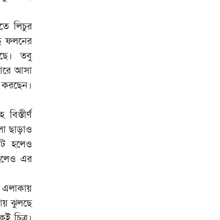
সাকিবের দেশে ফেরা নিয়ে আগের
৮
তে লিচুর
বক্তব্য থেকে সরে এলেন ক্রীড়া
ছে ফলনের
প্রতিমন্ত্রী
ছে। তবু
'আয়নাঘর’ বিতর্কে আগের ‘ধারা’তেই
৯
জারে আসা
ফিরলো প্রথম আলো?
ত করছেন।
হাসিনার সামনে আসার নাটক
১০
লাইভ থেকে বেরিয়ে যাওয়ার
িস্তীর্ণ
হিড়িক
লা ছাড়াও
ছোট হলেও
 হলেও এর
ি এলাকায়
ায় ঝুলছে
কই চিত্র।