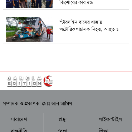
কিশোরের কারাদণ্ড
স্টারলাইন বাসের ধাক্কায়
অটোরিকশাচালক নিহত, আহত ১
সম্পাদক ও প্রকাশক: মোঃ আল আমিন
সারাদেশ
স্বাস্থ্য
লাইফস্টাইল
রাজনীতি
খেলা
শিক্ষা