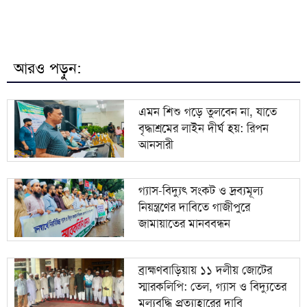
৭
জাতীয় বিশ্ববিদ্যালয়ের মাস্টার্স শেষপর্ব পরীক্ষার ফল প্রকাশ
মিরপুর মডেল থানা পুলিশের বিশেষ অভিযানে বিভিন্ন
৮
অপরাধে জড়িত গ্রেপ্তার ৪৩
আরও পড়ুন:
ভারতকে যা দিয়েছি, আজীবন মনে রাখবে; কেন বলেছিলেন
৯
হাসিনা?
এমন শিশু গড়ে তুলবেন না, যাতে
বৃদ্ধাশ্রমের লাইন দীর্ঘ হয়: রিপন
দিল্লিকে কড়া বার্তা ঢাকার; ভারতের চোখ রাঙানির দিন কি
১০
আনসারী
তবে শেষ?
গ্যাস-বিদ্যুৎ সংকট ও দ্রব্যমূল্য
নিয়ন্ত্রণের দাবিতে গাজীপুরে
জামায়াতের মানববন্ধন
ব্রাহ্মণবাড়িয়ায় ১১ দলীয় জোটের
স্মারকলিপি: তেল, গ্যাস ও বিদ্যুতের
মূল্যবৃদ্ধি প্রত্যাহারের দাবি