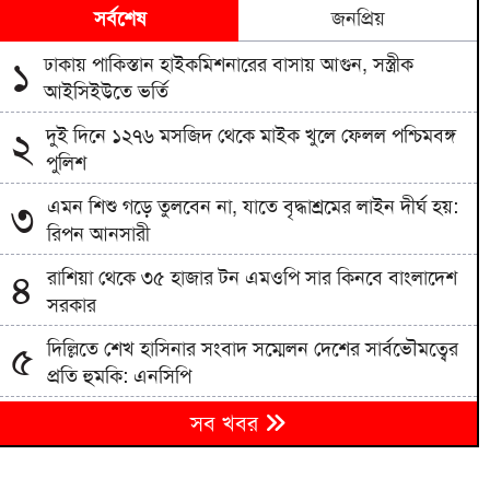
সর্বশেষ
জনপ্রিয়
ঢাকায় পাকিস্তান হাইকমিশনারের বাসায় আগুন, সস্ত্রীক
১
আইসিইউতে ভর্তি
দুই দিনে ১২৭৬ মসজিদ থেকে মাইক খুলে ফেলল পশ্চিমবঙ্গ
২
পুলিশ
এমন শিশু গড়ে তুলবেন না, যাতে বৃদ্ধাশ্রমের লাইন দীর্ঘ হয়:
৩
রিপন আনসারী
রাশিয়া থেকে ৩৫ হাজার টন এমওপি সার কিনবে বাংলাদেশ
৪
সরকার
দিল্লিতে শেখ হাসিনার সংবাদ সম্মেলন দেশের সার্বভৌমত্বের
৫
প্রতি হুমকি: এনসিপি
বিএনপিতে রাষ্ট্রপতি নির্বাচন ঘিরে নানা সমীকরণ, সিদ্ধান্ত
৬
সব খবর
নেবেন তারেক রহমান