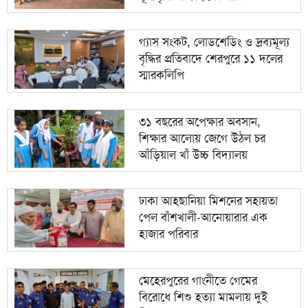
গ্যাস সংকট, লোডশেডিং ও দ্রব্যমূল্য
বৃদ্ধির প্রতিবাদে শেরপুরে ১১ দলের
স্মারকলিপি
৩১ বছরের অপেক্ষার অবসান,
শিক্ষার আলোয় জেগে উঠল চর
আঁড়িয়াল খাঁ উচ্চ বিদ্যালয়
ঢাকা আহ্ছানিয়া মিশনের সহায়তা
পেল বাঁশখালী-আনোয়ারার এক
হাজার পরিবার
মেহেরপুরের গাংনীতে গেমের
বিরোধে শিশু হত্যা মামলায় দুই