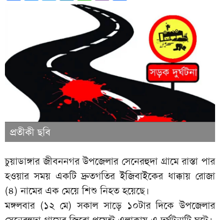
প্রতীকী ছবি
চুয়াডাঙ্গার জীবননগর উপজেলার সেনেরহুদা গ্রামে রাস্তা পার
হওয়ার সময় একটি দ্রুতগতির ইজিবাইকের ধাক্কায় রোজা
(৪) নামের এক মেয়ে শিশু নিহত হয়েছে।
মঙ্গলবার (১২ মে) সকাল সাড়ে ১০টার দিকে উপজেলার
সেনেরহুদা গ্রামের জিরো পয়েন্ট এলাকায় এ দুর্ঘটনাটি ঘটে।