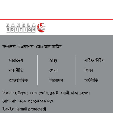
সম্পাদক ও প্রকাশক: মোঃ আল আমিন
সারাদেশ
স্বাস্থ্য
লাইফস্টাইল
রাজনীতি
খেলা
শিক্ষা
আন্তর্জাতিক
বিনোদন
অর্থনীতি
ঠিকানা: হাউজ:৯১, রোড-১৩/সি, ব্লক-ই, বনানী, ঢাকা-১২৩০।
যোগাযোগ: +৮৮-০১৯১৪০৯৯৯৭০
ই-মেইল:
[email protected]