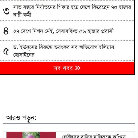
সাত বছরে নির্যাতনের শিকার হয়ে দেশে ফিরেছেন ৭০ হাজার
৩
নারী কর্মী
৪
২৭ দেশে মিশন নেই, সেবাবঞ্চিত ৫৬ হাজার প্রবাসী
ড. ইউনূসের বিরুদ্ধে ভয়ংকর সব অভিযোগ ইলিয়াস
৫
হোসাইনের
৬
সব খবর
দেবীদ্বারে বাড়ির মালিককে কুপিয়ে হত্যা, মরদেহ উদ্ধার
৭
সাড়ে ৬ বছরে মোটরসাইকেল দুর্ঘটনায় ১৫৭১২ মৃত্যু
মানিকগঞ্জে থানায় জব্দকৃত পুলিশ হেফাজত থাকা
৮
মোটরসাইকেল উধাও
আরও পড়ুন:
প্রদর্শনীতে মুজিব থাকলেও জিয়া না থাকার ব্যাখ্যা দিলেন
৯
জামায়াত আমির
দেবীদ্বারে বাড়ির মালিককে কুপিয়ে