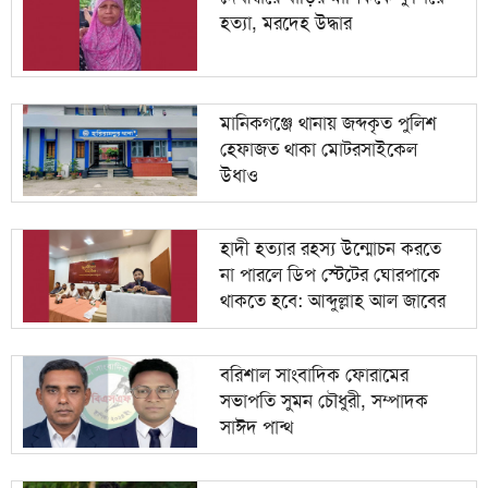
হত্যা, মরদেহ উদ্ধার
জামায়াতের প্রদর্শনীতে উঠে এলো ছাত্রদল নেতা আবিদের
১০
জুলাইয়ের ভূমিকা
মানিকগঞ্জে থানায় জব্দকৃত পুলিশ
হেফাজত থাকা মোটরসাইকেল
উধাও
হাদী হত্যার রহস্য উন্মোচন করতে
না পারলে ডিপ স্টেটের ঘোরপাকে
থাকতে হবে: আব্দুল্লাহ আল জাবের
বরিশাল সাংবাদিক ফোরামের
সভাপতি সুমন চৌধুরী, সম্পাদক
সাঈদ পান্থ