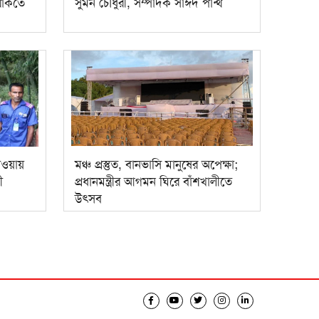
থাকতে
সুমন চৌধুরী, সম্পাদক সাঈদ পান্থ
াওয়ায়
মঞ্চ প্রস্তুত, বানভাসি মানুষের অপেক্ষা;
ী
প্রধানমন্ত্রীর আগমন ঘিরে বাঁশখালীতে
উৎসব