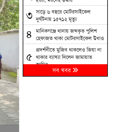
হত্যা, মরদেহ উদ্ধার
সাড়ে ৬ বছরে মোটরসাইকেল
৩
দুর্ঘটনায় ১৫৭১২ মৃত্যু
মানিকগঞ্জে থানায় জব্দকৃত পুলিশ
৪
হেফাজত থাকা মোটরসাইকেল উধাও
প্রদর্শনীতে মুজিব থাকলেও জিয়া না
৫
থাকার ব্যাখ্যা দিলেন জামায়াত
আমির
সব খবর
জামায়াতের প্রদর্শনীতে উঠে এলো
৬
ছাত্রদল নেতা আবিদের জুলাইয়ের
ভূমিকা
হাদী হত্যার রহস্য উন্মোচন করতে না
৭
পারলে ডিপ স্টেটের ঘোরপাকে
থাকতে হবে: আব্দুল্লাহ আল জাবের
বরিশাল সাংবাদিক ফোরামের