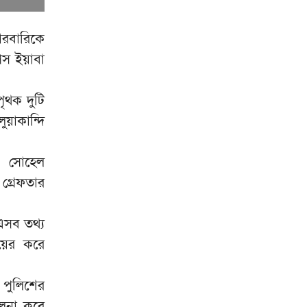
৮
সভাপতি সুমন চৌধুরী, সম্পাদক
সাঈদ পান্থ
ারবারিকে
জুলাই সনদ বাস্তবায়ন না হলে
িস ইয়াবা
৯
কঠোর আন্দোলনের হুঁশিয়ারি
জামায়াত আমিরের
পৃথক দুটি
জ্বালানি খাত অস্থিতিশীল করতে
১০
য়াকান্দি
একটি চক্র সক্রিয়: প্রধানমন্ত্রী
ক, সোহেল
গ্রেফতার
 এসব তথ্য
ায়ের করে
ে পুলিশের
লনা করে