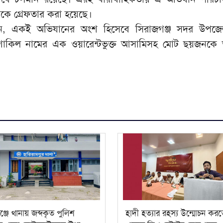
িকে গ্রেফতার করা হয়েছে।
ন, একই অভিযানের অংশ হিসেবে সিরাজগঞ্জ সদর উপজে
াকিল নামের এক ওয়ারেন্টভুক্ত আসামিসহ মোট ছয়জনকে
্জে থানায় জব্দকৃত পুলিশ
হাদী হত্যার রহস্য উন্মোচন করত