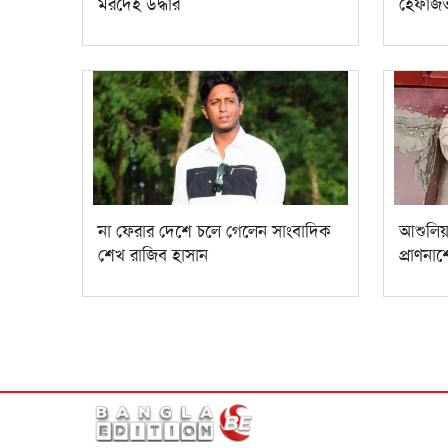
মরদেহ উদ্ধার
হেফাজ
না ফেরার দেশে চলে গেলেন সাংবাদিক
আশুলিয
শেখ রাজিব হাসান
প্রাণন