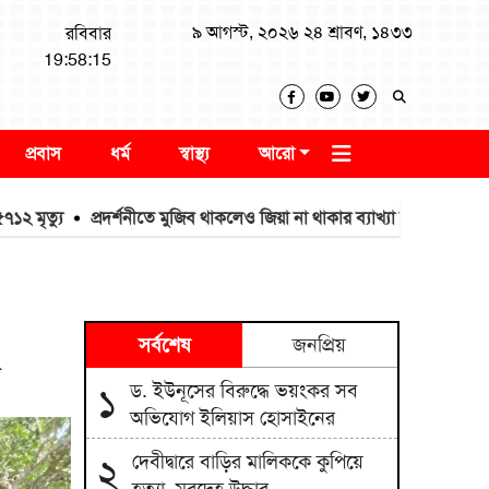
৯ আগস্ট, ২০২৬ ২৪ শ্রাবণ, ১৪৩৩
রবিবার
19:58:16
প্রবাস
ধর্ম
স্বাস্থ্য
আরো
ু
প্রদর্শনীতে মুজিব থাকলেও জিয়া না থাকার ব্যাখ্যা দিলেন জামায়াত আমির
সর্বশেষ
জনপ্রিয়
ড. ইউনূসের বিরুদ্ধে ভয়ংকর সব
১
অভিযোগ ইলিয়াস হোসাইনের
দেবীদ্বারে বাড়ির মালিককে কুপিয়ে
২