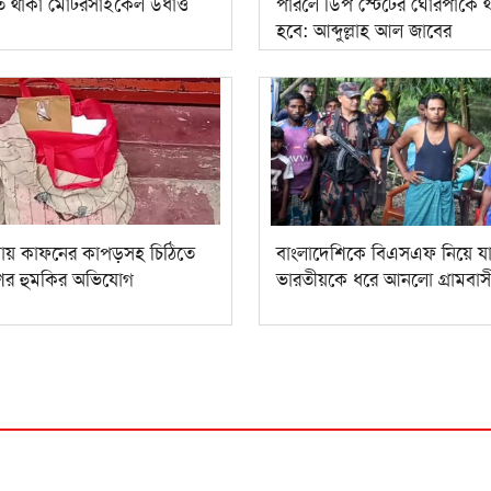
ত থাকা মোটরসাইকেল উধাও
পারলে ডিপ স্টেটের ঘোরপাকে 
হবে: আব্দুল্লাহ আল জাবের
়ায় কাফনের কাপড়সহ চিঠিতে
বাংলাদেশিকে বিএসএফ নিয়ে য
াশের হুমকির অভিযোগ
ভারতীয়কে ধরে আনলো গ্রামবাস