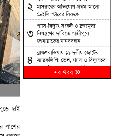
২
মাসরুরের অভিযোগ প্রথম আলো-
ডেইলি স্টারের বিরুদ্ধে
গ্যাস-বিদ্যুৎ সংকট ও দ্রব্যমূল্য
৩
নিয়ন্ত্রণের দাবিতে গাজীপুরে
জামায়াতের মানববন্ধন
ব্রাহ্মণবাড়িয়ায় ১১ দলীয় জোটের
৪
স্মারকলিপি: তেল, গ্যাস ও বিদ্যুতের
মূল্যবৃদ্ধি প্রত্যাহারের দাবি
সব খবর
পরীক্ষা নয়, প্রথম শ্রেণিতে ভর্তি
৫
লটারিতে: শিক্ষা মন্ত্রণালয়
আওয়ামী লীগের পতন কেনো
৬
বারবার আগস্টেই হয়?
পুড়ে ছাই
মানবতাবিরোধী অপরাধের মামলায়
৭
ের পাশের
আসামি হচ্ছেন জাফর ইকবাল
িয়ে পড়লে