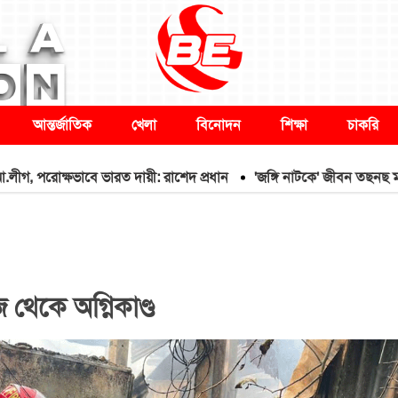
আন্তর্জাতিক
খেলা
বিনোদন
শিক্ষা
চাকরি
 পরোক্ষভাবে ভারত দায়ী: রাশেদ প্রধান
'জঙ্গি নাটকে' জীবন তছনছ মাসরুরে
জ থেকে অগ্নিকাণ্ড