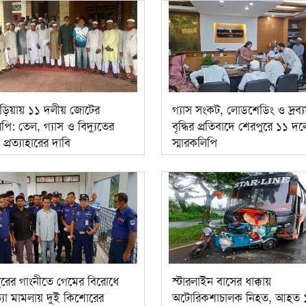
ণবাড়িয়ায় ১১ দলীয় জোটের
গ্যাস সংকট, লোডশেডিং ও দ্রব্যম
িপি: তেল, গ্যাস ও বিদ্যুতের
বৃদ্ধির প্রতিবাদে শেরপুরে ১১ দ
ধি প্রত্যাহারের দাবি
স্মারকলিপি
ুরের গাংনীতে গেমের বিরোধে
স্টারলাইন বাসের ধাক্কায়
্যা মামলায় দুই কিশোরের
অটোরিকশাচালক নিহত, আহত 