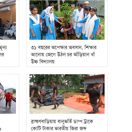
ূল্য
৩১ বছরের অপেক্ষার অবসান, শিক্ষার
লের
আলোয় জেগে উঠল চর আঁড়িয়াল খাঁ
উচ্চ বিদ্যালয়
ব্রাহ্মণবাড়িয়ায় বালুভর্তি ডাম্প ট্রাকে
১
কোটি টাকার ভারতীয় জিরা জব্দ