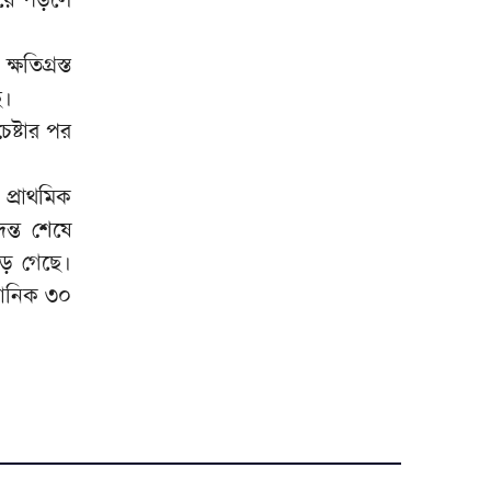
ঢাকা আলিয়া মাদরাসার অধ্যক্ষের
৮
ওপর হামলার প্রতিবাদে টঙ্গীর
তিগ্রস্ত
তা’মীরুল মিল্লাতে মানববন্ধন
ে।
গ্যাস সংকট, লোডশেডিং ও দ্রব্যমূল্য
৯
েষ্টার পর
বৃদ্ধির প্রতিবাদে শেরপুরে ১১ দলের
স্মারকলিপি
প্রাথমিক
নদীদূষণ রোধে সমন্বিত পদক্ষেপ
১০
ন্ত শেষে
গ্রহণে অবহেলার সুযোগ নেই:
প্রধানমন্ত্রী
ুড়ে গেছে।
মানিক ৩০