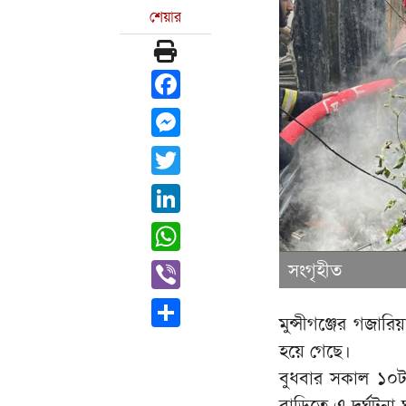
শেয়ার
Facebook
Messenger
Twitter
LinkedIn
WhatsApp
Viber
সংগৃহীত
Share
মুন্সীগঞ্জের গজার
হয়ে গেছে।
বুধবার সকাল ১০টা
বাড়িতে এ দুর্ঘটনা