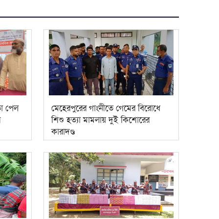
তা পেল
মেহেরপুরের গাংনীতে গেমের বিরোধে
র
শিশু হত্যা মামলায় দুই কিশোরের
কারাদণ্ড