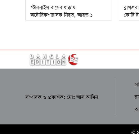
স্টারলাইন বাসের ধাক্কায়
ব্রাহ্মণ
অটোরিকশাচালক নিহত, আহত ১
কোটি টা
স
র
সম্পাদক ও প্রকাশক: মোঃ আল আমিন
আন
© 