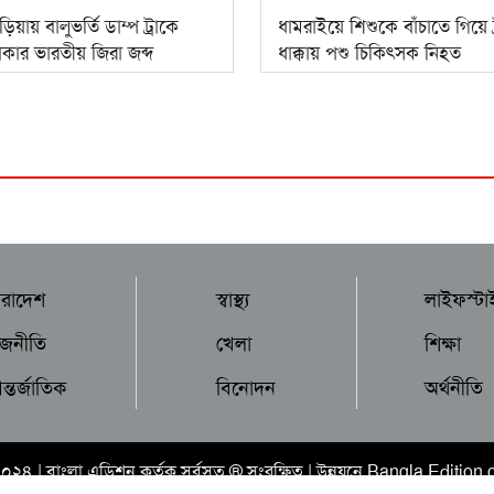
বাড়িয়ায় বালুভর্তি ডাম্প ট্রাকে
ধামরাইয়ে শিশুকে বাঁচাতে গিয়ে ট
কার ভারতীয় জিরা জব্দ
ধাক্কায় পশু চিকিৎসক নিহত
ারাদেশ
স্বাস্থ্য
লাইফস্টা
াজনীতি
খেলা
শিক্ষা
্তর্জাতিক
বিনোদন
অর্থনীতি
২০২৪ |
বাংলা এডিশন
কর্তৃক সর্বসত্ব ® সংরক্ষিত | উন্নয়নে
Bangla Edition