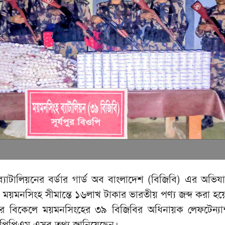
যাটালিয়নের বর্ডার গার্ড অব বাংলাদেশ (বিজিবি) এর অভিয
 ময়মনসিংহ সীমান্তে ১৬লাখ টাকার ভারতীয় পণ্য জব্দ করা হয়
বার বিকেলে ময়মনসিংহের ৩৯ বিজিবির অধিনায়ক লেফটেন্যান্
 পিপিএম এসব তথ্য জানিয়েছেন।