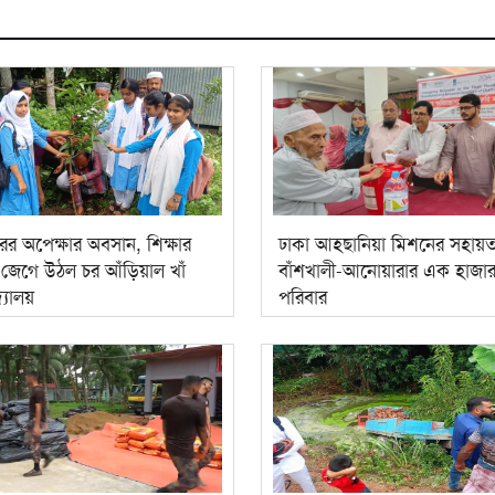
র অপেক্ষার অবসান, শিক্ষার
ঢাকা আহ্ছানিয়া মিশনের সহায়
েগে উঠল চর আঁড়িয়াল খাঁ
বাঁশখালী-আনোয়ারার এক হাজা
দ্যালয়
পরিবার