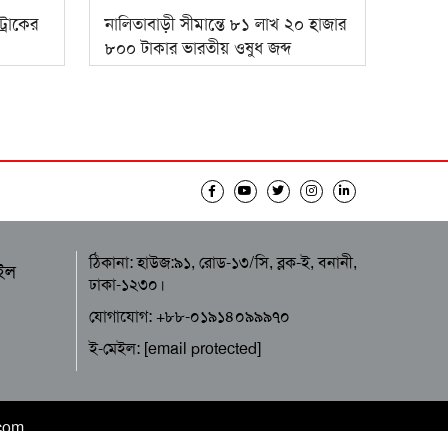
্রাকের
নালিতাবাড়ী সীমান্তে ৮১ লাখ ২০ হাজার
৮০০ টাকার ভারতীয় ওষুধ জব্দ
ঠিকানা: হাউজ:৯১, রোড-১৩/সি, ব্লক-ই, বনানী,
ইল
ঢাকা-১২৩০।
যোগাযোগ: +৮৮-০১৯১৪০৯৯৯৭০
ই-মেইল:
[email protected]
.com