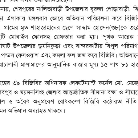
ানায়, শেরপুরের নালিতাবাড়ী উপজেলার বুরুঙ্গা পোড়াবাড়ী, ঝ
কুড়া এলাকায় মঙ্গলবার ভোরে অভিযান পরিচালনা করে বিজি
ুড়া গ্রামের মৃত শাহাজাহানের ছেলে সাদ্দাম হোসেন(৩৮)কে 
টি মোবাইল ফোনসহ গ্রেফতার করা হয়। পৃথক আরেক 
য়াঘাট উপজেলার ডুমনিকুড়া এবং বান্দরকাটায় বিপুল পরিমা
, পন্ডস ফেসওয়াশ এবং কমলা ফল জব্দ করে বিজিবি। অভিযানে
াচালানী মালামালের আনুমানিক বাজার মূল্য ১৫ লাখ ৮১ হ
হের ৩৯ বিজিবির অধিনায়ক লেফটেন্যান্ট কর্নেল মো. মেহে
রপুর ও ময়মনসিংহ জেলার আন্তর্জাতিক সীমানা রক্ষা ও সীমান্
মাল ও অবৈধ অনুপ্রবেশ রোধকল্পে বিজিবি কঠোরতা নীতি
মন অভিযান অব্যাহত থাকবে।