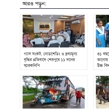
আরও পড়ুন:
গ্যাস সংকট, লোডশেডিং ও দ্রব্যমূল্য
৩১ বছরে
বৃদ্ধির প্রতিবাদে শেরপুরে ১১ দলের
আলোয় জ
স্মারকলিপি
উচ্চ বি