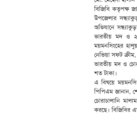
বিজিবি কতৃপক্ষ জ
উপজেলার সন্ধ্যা
অভিযানে সন্ধ্যাক
ভারতীয় মদ ও ২
ময়মনসিংহের হালু
নেভিয়া সফট ক্রীম
ভারতীয় মদ ও চোর
শত টাকা।
এ বিষয়ে ময়মনসিং
পিপিএম জানান, শে
চোরাচালানি মালা
করছে। বিজিবির এ