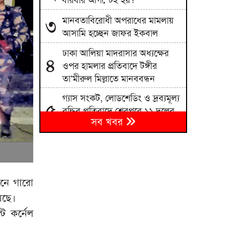
বারবার আগস্টেই হয়?
মানবতাবিরোধী অপরাধের মামলায়
৩
আসামি হচ্ছেন জাফর ইকবাল
ঢাকা আলিয়া মাদরাসার অধ্যক্ষের
৪
ওপর হামলার প্রতিবাদে টঙ্গীর
তা’মীরুল মিল্লাতে মানববন্ধন
গ্যাস সংকট, লোডশেডিং ও দ্রব্যমূল্য
৫
বৃদ্ধির প্রতিবাদে শেরপুরে ১১ দলের
সব খবর
স্মারকলিপি
নদীদূষণ রোধে সমন্বিত পদক্ষেপ
৬
গ্রহণে অবহেলার সুযোগ নেই:
প্রধানমন্ত্রী
ানে গারো
গ্যাস পরিস্থিতি স্বাভাবিক হতে আর
৭
েছে।
কত দিন লাগবে, জানালেন জ্বালানি
ট কর্নেল
মন্ত্রী