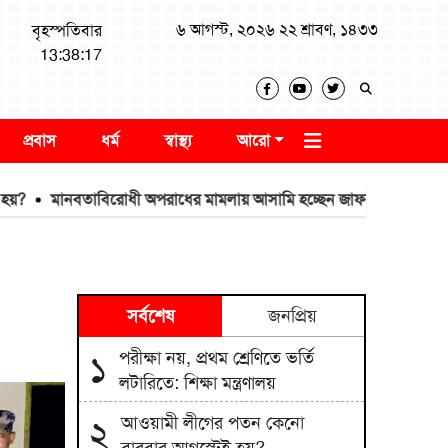
৬ আগস্ট, ২০২৬ ২২ শ্রাবণ, ১৪৩৩
বৃহস্পতিবার
13:38:18
প্রবাস
ধর্ম
স্বাস্থ্য
আরো
মানবতাবিরোধী অপরাধের মামলায় আসামি হচ্ছেন জাফর ইকবাল
নদীদূষণ 
সর্বশেষ
জনপ্রিয়
পরীক্ষা নয়, প্রথম শ্রেণিতে ভর্তি
১
লটারিতে: শিক্ষা মন্ত্রণালয়
আওয়ামী লীগের পতন কেনো
২