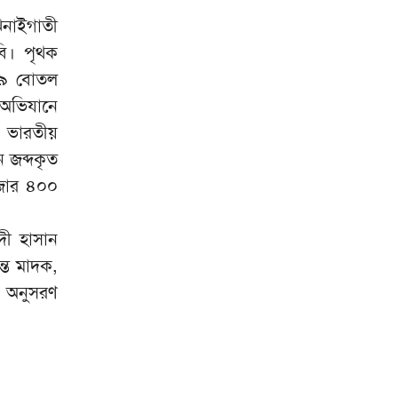
৩১ বছরের অপেক্ষার অবসান,
৮
িনাইগাতী
শিক্ষার আলোয় জেগে উঠল চর
বি। পৃথক
আঁড়িয়াল খাঁ উচ্চ বিদ্যালয়
৩৬৯ বোতল
গ্যাস-বিদ্যুৎ সংকটের জবাব চেয়ে
৯
অভিযানে
প্রধানমন্ত্রীর কাছে ১১ দলের
স্মারকলিপি প্রদান
ণ ভারতীয়
 জব্দকৃত
ঢাকা আহ্ছানিয়া মিশনের সহায়তা
১০
াজার ৪০০
পেল বাঁশখালী-আনোয়ারার এক
হাজার পরিবার
দী হাসান
তে মাদক,
 অনুসরণ