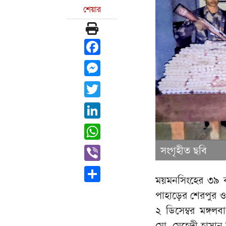
শেয়ার
Facebook
Messenger
Twitter
LinkedIn
WhatsApp
Viber
সংগৃহীত ছবি
Share
ময়মনসিংহের ৩৯ ব্
পাহাড়ের শেরপুর ও
২ ডিসেম্বর মঙ্গল
মো. মেহেদী হাসান