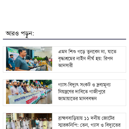
৭
জাতীয় বিশ্ববিদ্যালয়ের মাস্টার্স শেষপর্ব পরীক্ষার ফল প্রকাশ
মিরপুর মডেল থানা পুলিশের বিশেষ অভিযানে বিভিন্ন
৮
অপরাধে জড়িত গ্রেপ্তার ৪৩
আরও পড়ুন:
ভারতকে যা দিয়েছি, আজীবন মনে রাখবে; কেন বলেছিলেন
৯
হাসিনা?
এমন শিশু গড়ে তুলবেন না, যাতে
বৃদ্ধাশ্রমের লাইন দীর্ঘ হয়: রিপন
দিল্লিকে কড়া বার্তা ঢাকার; ভারতের চোখ রাঙানির দিন কি
১০
আনসারী
তবে শেষ?
গ্যাস-বিদ্যুৎ সংকট ও দ্রব্যমূল্য
নিয়ন্ত্রণের দাবিতে গাজীপুরে
জামায়াতের মানববন্ধন
ব্রাহ্মণবাড়িয়ায় ১১ দলীয় জোটের
স্মারকলিপি: তেল, গ্যাস ও বিদ্যুতের