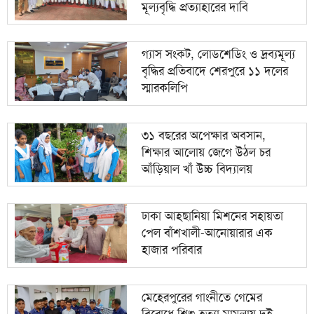
মূল্যবৃদ্ধি প্রত্যাহারের দাবি
গ্যাস সংকট, লোডশেডিং ও দ্রব্যমূল্য
বৃদ্ধির প্রতিবাদে শেরপুরে ১১ দলের
স্মারকলিপি
৩১ বছরের অপেক্ষার অবসান,
শিক্ষার আলোয় জেগে উঠল চর
আঁড়িয়াল খাঁ উচ্চ বিদ্যালয়
ঢাকা আহ্ছানিয়া মিশনের সহায়তা
পেল বাঁশখালী-আনোয়ারার এক
হাজার পরিবার
মেহেরপুরের গাংনীতে গেমের
বিরোধে শিশু হত্যা মামলায় দুই