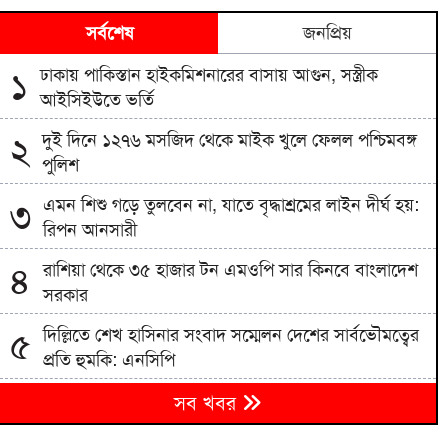
সর্বশেষ
জনপ্রিয়
ঢাকায় পাকিস্তান হাইকমিশনারের বাসায় আগুন, সস্ত্রীক
১
আইসিইউতে ভর্তি
দুই দিনে ১২৭৬ মসজিদ থেকে মাইক খুলে ফেলল পশ্চিমবঙ্গ
২
পুলিশ
এমন শিশু গড়ে তুলবেন না, যাতে বৃদ্ধাশ্রমের লাইন দীর্ঘ হয়:
৩
রিপন আনসারী
রাশিয়া থেকে ৩৫ হাজার টন এমওপি সার কিনবে বাংলাদেশ
৪
সরকার
দিল্লিতে শেখ হাসিনার সংবাদ সম্মেলন দেশের সার্বভৌমত্বের
৫
প্রতি হুমকি: এনসিপি
বিএনপিতে রাষ্ট্রপতি নির্বাচন ঘিরে নানা সমীকরণ, সিদ্ধান্ত
৬
সব খবর
নেবেন তারেক রহমান