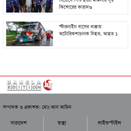
কিশোরের কারাদণ্ড
স্টারলাইন বাসের ধাক্কায়
অটোরিকশাচালক নিহত, আহত ১
সম্পাদক ও প্রকাশক: মোঃ আল আমিন
সারাদেশ
স্বাস্থ্য
লাইফস্টাইল