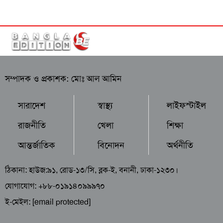
সম্পাদক ও প্রকাশক: মোঃ আল আমিন
সারাদেশ
স্বাস্থ্য
লাইফস্টাইল
রাজনীতি
খেলা
শিক্ষা
আন্তর্জাতিক
বিনোদন
অর্থনীতি
ঠিকানা: হাউজ:৯১, রোড-১৩/সি, ব্লক-ই, বনানী, ঢাকা-১২৩০।
যোগাযোগ: +৮৮-০১৯১৪০৯৯৯৭০
ই-মেইল:
[email protected]