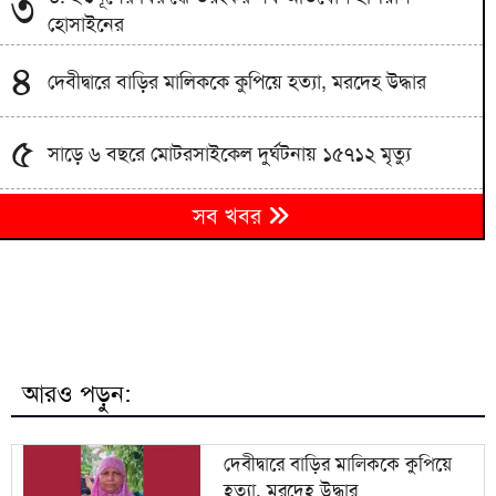
৩
হোসাইনের
৪
দেবীদ্বারে বাড়ির মালিককে কুপিয়ে হত্যা, মরদেহ উদ্ধার
৫
সাড়ে ৬ বছরে মোটরসাইকেল দুর্ঘটনায় ১৫৭১২ মৃত্যু
মানিকগঞ্জে থানায় জব্দকৃত পুলিশ হেফাজত থাকা
৬
সব খবর
মোটরসাইকেল উধাও
প্রদর্শনীতে মুজিব থাকলেও জিয়া না থাকার ব্যাখ্যা দিলেন
৭
জামায়াত আমির
জামায়াতের প্রদর্শনীতে উঠে এলো ছাত্রদল নেতা আবিদের
৮
জুলাইয়ের ভূমিকা
আরও পড়ুন:
হাদী হত্যার রহস্য উন্মোচন করতে না পারলে ডিপ স্টেটের
৯
ঘোরপাকে থাকতে হবে: আব্দুল্লাহ আল জাবের
দেবীদ্বারে বাড়ির মালিককে কুপিয়ে
হত্যা, মরদেহ উদ্ধার