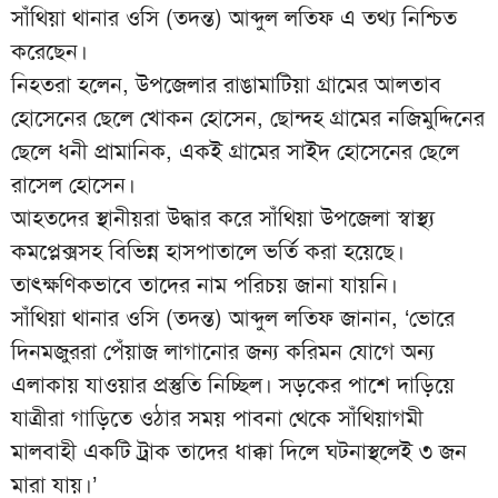
সাঁথিয়া থানার ওসি (তদন্ত) আব্দুল লতিফ এ তথ্য নিশ্চিত
করেছেন।
নিহতরা হলেন, উপজেলার রাঙামাটিয়া গ্রামের আলতাব
হোসেনের ছেলে খোকন হোসেন, ছোন্দহ গ্রামের নজিমুদ্দিনের
ছেলে ধনী প্রামানিক, একই গ্রামের সাইদ হোসেনের ছেলে
রাসেল হোসেন।
আহতদের স্থানীয়রা উদ্ধার করে সাঁথিয়া উপজেলা স্বাস্থ্য
কমপ্লেক্সসহ বিভিন্ন হাসপাতালে ভর্তি করা হয়েছে।
তাৎক্ষণিকভাবে তাদের নাম পরিচয় জানা যায়নি।
সাঁথিয়া থানার ওসি (তদন্ত) আব্দুল লতিফ জানান, ‘ভোরে
দিনমজুররা পেঁয়াজ লাগানোর জন্য করিমন যোগে অন্য
এলাকায় যাওয়ার প্রস্তুতি নিচ্ছিল। সড়কের পাশে দাড়িয়ে
যাত্রীরা গাড়িতে ওঠার সময় পাবনা থেকে সাঁথিয়াগমী
মালবাহী একটি ট্রাক তাদের ধাক্কা দিলে ঘটনাস্থলেই ৩ জন
মারা যায়।’