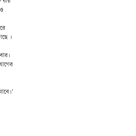
ত রায়
 ও
রে
েছে ।
িবার।
যোগের
যাবে।’