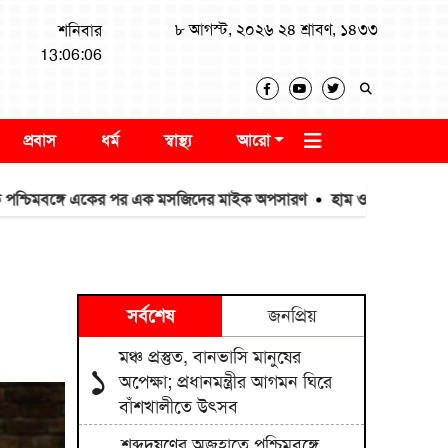
৮ আগস্ট, ২০২৬ ২৪ শ্রাবণ, ১৪৩৩
শনিবার
13:06:07
প্রবাস
ধর্ম
স্বাস্থ্য
আরো
বঙ্গে একের পর এক মসজিদের মাইক অপসারণ
হাম ও হামের উপসর্গ নিয়ে আর
সর্বশেষ
জনপ্রিয়
মঞ্চ প্রস্তুত, বানভাসি মানুষের
১
অপেক্ষা; প্রধানমন্ত্রীর আগমন ঘিরে
বাঁশখালীতে উৎসব
শব্দদূষণের অজুহাতে পশ্চিমবঙ্গে