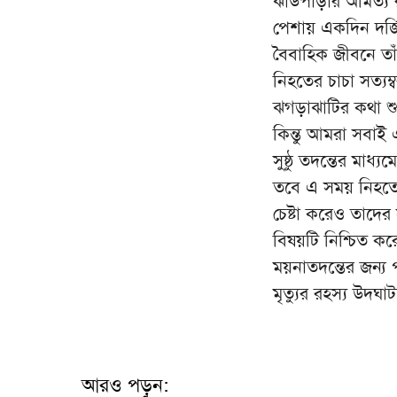
ঝাউপাড়ার অমিত্য রা
পেশায় একদিন দর্জি।
বৈবাহিক জীবনে তা
নিহতের চাচা সত্য
ঝগড়াঝাটির কথা শু
কিন্তু আমরা সবাই
সুষ্ঠু তদন্তের মাধ
তবে এ সময় নিহতে
চেষ্টা করেও তাদের
বিষয়টি নিশ্চিত কর
ময়নাতদন্তের জন্য 
মৃত্যুর রহস্য উদ
আরও পড়ুন: