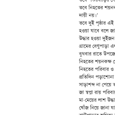
তবে নিহতের শয়নকক
দায়ী নয়।’
তবে দুই পৃষ্ঠার এই
হওয়া যাবে বলে জা
উদ্ধার হওয়া দুই
গ্রামের বেণুপাড়া এল
বুধবার রাতে উপজে
নিহতের শয়নকক্ষ থ
নিহতের পরিবার ও 
প্রতিদিন পড়াশোনা
সাড়াশব্দ না পেয়ে 
জা স্বপ্না রায় প
মা-মেয়ের লাশ উদ্
খোঁজ নিয়ে জানা য