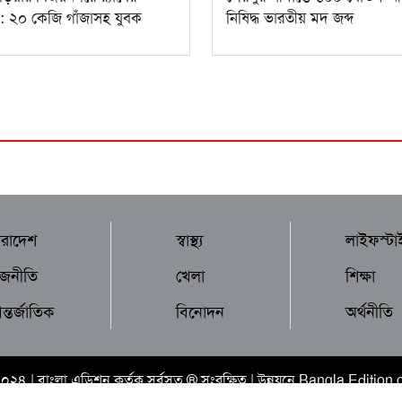
: ২০ কেজি গাঁজাসহ যুবক
নিষিদ্ধ ভারতীয় মদ জব্দ
ারাদেশ
স্বাস্থ্য
লাইফস্টা
াজনীতি
খেলা
শিক্ষা
্তর্জাতিক
বিনোদন
অর্থনীতি
২০২৪ |
বাংলা এডিশন
কর্তৃক সর্বসত্ব ® সংরক্ষিত | উন্নয়নে
Bangla Edition