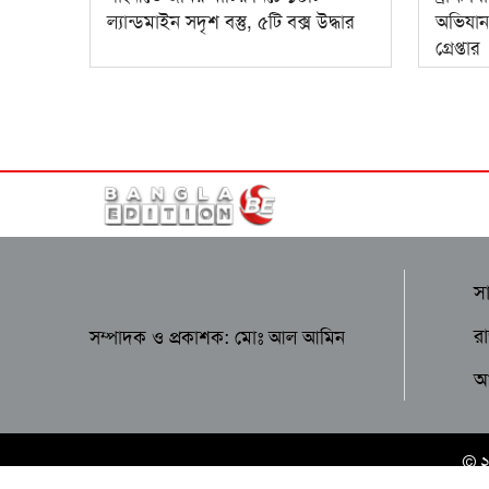
ল্যান্ডমাইন সদৃশ বস্তু, ৫টি বক্স উদ্ধার
অভিযান
গ্রেপ্তার
স
র
সম্পাদক ও প্রকাশক: মোঃ আল আমিন
আন
© 