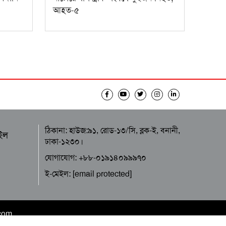
আহত-৫
ঠিকানা: হাউজ:৯১, রোড-১৩/সি, ব্লক-ই, বনানী,
ইল
ঢাকা-১২৩০।
যোগাযোগ: +৮৮-০১৯১৪০৯৯৯৭০
ই-মেইল:
[email protected]
.com