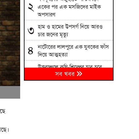
২
একের পর এক মসজিদের মাইক
অপসারণ
হাম ও হামের উপসর্গ নিয়ে আরও
৩
চার জনের মৃত্যু
নাটোরের লালপুরে এক যুবকের ফাঁস
৪
দিয়ে আত্মহত্যা
উত্তরাঞ্চলে কৃষি-শিল্পের হাব হবে
৫
সব খবর
বগুড়া, ৪০০ একরের শিল্পপার্ক
যুক্তরাষ্ট্র সব শর্ত মানলেই খুলবে
৬
হরমুজ প্রণালি: ইরান
‎মানিকগঞ্জে বিকাশের মাধ্যমে টাকা
ছে
৭
আত্মসাতের অভিযোগে এক প্রতারক
গ্রেপ্তার
েছে।
মেধাবীদের উৎসাহে জেলা পরিষদের