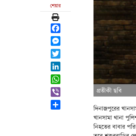
শেয়ার
Facebook
Messenger
Twitter
LinkedIn
WhatsApp
Viber
প্রতীকী ছবি
Share
দিনাজপুরের খানসা
খানসামা থানা পুলি
নিহতের বাবার পরিব
তবে শশুরবাড়ির লো