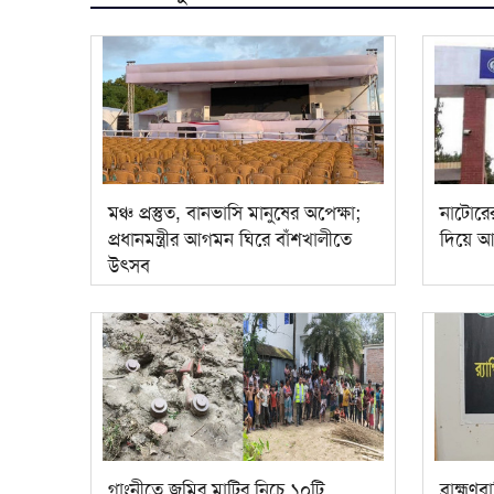
মঞ্চ প্রস্তুত, বানভাসি মানুষের অপেক্ষা;
নাটোরে
প্রধানমন্ত্রীর আগমন ঘিরে বাঁশখালীতে
দিয়ে আত
উৎসব
গাংনীতে জমির মাটির নিচে ১০টি
ব্রাহ্মণ