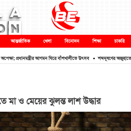
আন্তর্জাতিক
খেলা
বিনোদন
শিক্ষা
চাকরি
া; প্রধানমন্ত্রীর আগমন ঘিরে বাঁশখালীতে উৎসব
শব্দদূষণের অজুহাতে পশ্চিম
 মা ও মেয়ের ঝুলন্ত লাশ উদ্ধার