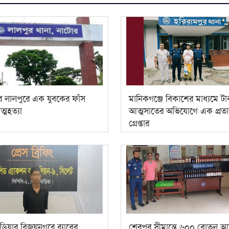
র লালপুরে এক যুবকের ফাঁস
‎মানিকগঞ্জে বিকাশের মাধ্যমে টা
্মহত্যা
আত্মসাতের অভিযোগে এক প্রত
গ্রেপ্তার
বাড়িয়ার বিজয়নগরে র‍্যাবের
শেরপুর সীমান্তে ৬০০ বোতল আ