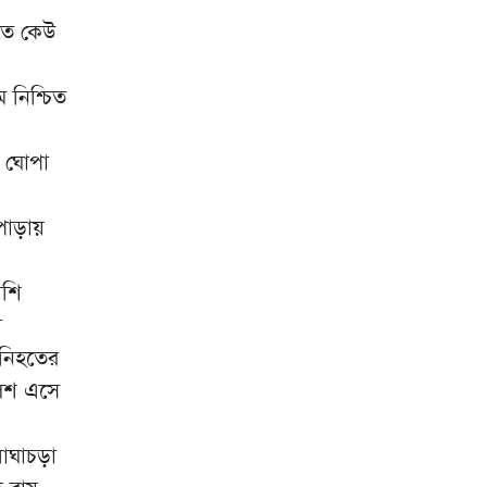
৮
উদ্যোগ: ব্রাহ্মণবাড়িয়ায় শিক্ষা
ুতে কেউ
উপকরণ ও বৃত্তি বিতরণ
চলনবিলের নৈসর্গিক সৌন্দর্য
৯
ে নিশ্চিত
পর্যটকদের আকৃষ্ট করে: আফরোজা
খানম রিতা
র ঘোপা
ভারতের ‘হাসিনা কার্ড’ আর
১০
বন্ধুত্বপূর্ণ সম্পর্ক একসঙ্গে যায় না:
পাড়ায়
স্বরাষ্ট্রমন্ত্রী
াশি
ো
 নিহতের
লিশ এসে
বাঘাচড়া