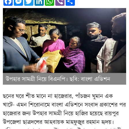
উপহার সামগ্রী নিয়ে বিএনপি। ছবি: বাংলা এডিশন
ছনের ঘরে শীত মানে না হাজেরার, পাঁচজন ঘুমান এক
খাটে- এমন শিরোনামে বাংলা এডিশনে সংবাদ প্রকাশের পর
হাজেরার জন্য উপহার সামগ্রী নিয়ে হাজির হয়েছে রায়পুর
উপজেলা ছাত্রদলের আহবায়ক মাহফুজুর রহমান হৃদয়।