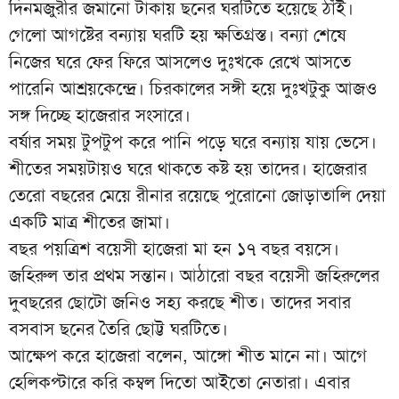
দিনমজুরীর জমানো টাকায় ছনের ঘরটিতে হয়েছে ঠাঁই।
গেলো আগষ্টের বন্যায় ঘরটি হয় ক্ষতিগ্রস্ত। বন্যা শেষে
নিজের ঘরে ফের ফিরে আসলেও দুঃখকে রেখে আসতে
পারেনি আশ্রয়কেন্দ্রে। চিরকালের সঙ্গী হয়ে দুঃখটুকু আজও
সঙ্গ দিচ্ছে হাজেরার সংসারে।
বর্ষার সময় টুপটুপ করে পানি পড়ে ঘরে বন্যায় যায় ভেসে।
শীতের সময়টায়ও ঘরে থাকতে কষ্ট হয় তাদের। হাজেরার
তেরো বছরের মেয়ে রীনার রয়েছে পুরোনো জোড়াতালি দেয়া
একটি মাত্র শীতের জামা।
বছর পয়ত্রিশ বয়েসী হাজেরা মা হন ১৭ বছর বয়সে।
জহিরুল তার প্রথম সন্তান। আঠারো বছর বয়েসী জহিরুলের
দুবছরের ছোটো জনিও সহ্য করছে শীত। তাদের সবার
বসবাস ছনের তৈরি ছোট্ট ঘরটিতে।
আক্ষেপ করে হাজেরা বলেন, আঙ্গো শীত মানে না। আগে
হেলিকপ্টারে করি কম্বল দিতো আইতো নেতারা। এবার