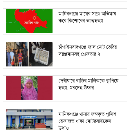
মানিকগঞ্জে মায়ের সাথে অভিমান
করে কিশোরের আত্মহত্যা
চাঁপাইনবাবগঞ্জে জাল নোট তৈরির
সরঞ্জমানসহ গ্রেফতার ২
দেবীদ্বারে বাড়ির মালিককে কুপিয়ে
হত্যা, মরদেহ উদ্ধার
মানিকগঞ্জে থানায় জব্দকৃত পুলিশ
হেফাজত থাকা মোটরসাইকেল
উধাও