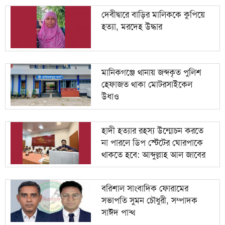
৯
জামায়াত আমিরের
দেবীদ্বারে বাড়ির মালিককে কুপিয়ে
হত্যা, মরদেহ উদ্ধার
জ্বালানি খাত অস্থিতিশীল করতে একটি চক্র সক্রিয়:
১০
প্রধানমন্ত্রী
মানিকগঞ্জে থানায় জব্দকৃত পুলিশ
হেফাজত থাকা মোটরসাইকেল
উধাও
হাদী হত্যার রহস্য উন্মোচন করতে
না পারলে ডিপ স্টেটের ঘোরপাকে
থাকতে হবে: আব্দুল্লাহ আল জাবের
বরিশাল সাংবাদিক ফোরামের
সভাপতি সুমন চৌধুরী, সম্পাদক
সাঈদ পান্থ