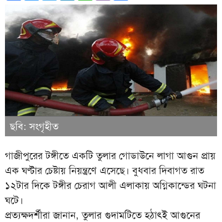
ছবি: সংগৃহীত
গাজীপুরের টঙ্গীতে একটি তুলার গোডাউনে লাগা আগুন প্রায়
এক ঘণ্টার চেষ্টায় নিয়ন্ত্রণে এসেছে। বুধবার দিবাগত রাত
১২টার দিকে টঙ্গীর চেরাগ আলী এলাকায় অগ্নিকান্ডের ঘটনা
ঘটে।
প্রত্যক্ষদর্শীরা জানান, তুলার গুদামটিতে হঠাৎই আগুনের