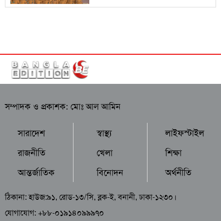
সম্পাদক ও প্রকাশক: মোঃ আল আমিন
সারাদেশ
স্বাস্থ্য
লাইফস্টাইল
রাজনীতি
খেলা
শিক্ষা
আন্তর্জাতিক
বিনোদন
অর্থনীতি
ঠিকানা: হাউজ:৯১, রোড-১৩/সি, ব্লক-ই, বনানী, ঢাকা-১২৩০।
যোগাযোগ: +৮৮-০১৯১৪০৯৯৯৭০