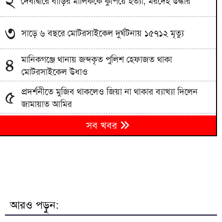
২
দেবীদ্বারে বাড়ির মালিককে কুপিয়ে হত্যা, মরদেহ উদ্ধার
৩
সাড়ে ৬ বছরে মোটরসাইকেল দুর্ঘটনায় ১৫৭১২ মৃত্যু
মানিকগঞ্জে থানায় জব্দকৃত পুলিশ হেফাজত থাকা
৪
মোটরসাইকেল উধাও
প্রদর্শনীতে মুজিব থাকলেও জিয়া না থাকার ব্যাখ্যা দিলেন
৫
জামায়াত আমির
জামায়াতের প্রদর্শনীতে উঠে এলো ছাত্রদল নেতা আবিদের
৬
সব খবর
জুলাইয়ের ভূমিকা
হাদী হত্যার রহস্য উন্মোচন করতে না পারলে ডিপ স্টেটের
৭
ঘোরপাকে থাকতে হবে: আব্দুল্লাহ আল জাবের
বরিশাল সাংবাদিক ফোরামের সভাপতি সুমন চৌধুরী,
৮
সম্পাদক সাঈদ পান্থ
আরও পড়ুন:
জুলাই সনদ বাস্তবায়ন না হলে কঠোর আন্দোলনের হুঁশিয়ারি