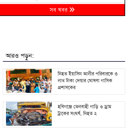
৬
সব খবর
জুলাই স্মৃতি জাদুঘর যা আছে আর যা নেই
৭
সালমান শাহ হত্যা মামলায় গ্রেপ্তার অভিনেতা ডন
৮
বেরোবি সনাতনী বিদার্থী সংসদের নেতৃত্বে কাকলী-শুভ
আরও পড়ুন:
৯
বাংলাদেশি সন্দেহে ভারতে কয়েকশ শ্রমিক আটক
নিহত ইয়াসিন আলীর পরিবারকে ৩
লাখ টাকা দেয়ার ঘোষণা গাসিক
দুই দেশের বৈঠক হলে অনেক সমস্যার সমাধান হবে:
১০
প্রশাসকের
ভারতীয় হাইকমিশনার
হবিগঞ্জে তেলবাহী গাড়ি ও ড্রাম
ট্রাকের সংঘর্ষ, নিহত ২