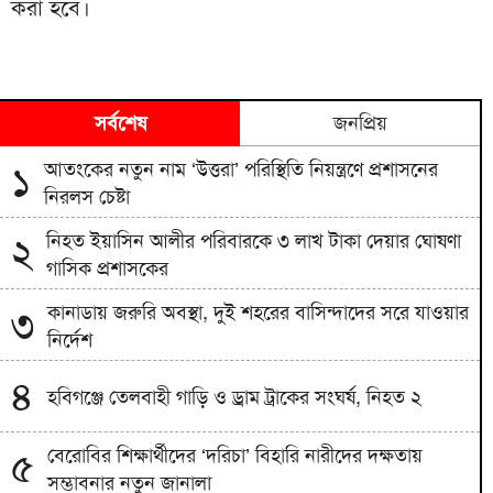
করা হবে।
সর্বশেষ
জনপ্রিয়
আতংকের নতুন নাম ‘উত্তরা’ পরিস্থিতি নিয়ন্ত্রণে প্রশাসনের
১
নিরলস চেষ্টা
নিহত ইয়াসিন আলীর পরিবারকে ৩ লাখ টাকা দেয়ার ঘোষণা
২
গাসিক প্রশাসকের
কানাডায় জরুরি অবস্থা, দুই শহরের বাসিন্দাদের সরে যাওয়ার
৩
নির্দেশ
৪
হবিগঞ্জে তেলবাহী গাড়ি ও ড্রাম ট্রাকের সংঘর্ষ, নিহত ২
বেরোবির শিক্ষার্থীদের ‘দরিচা’ বিহারি নারীদের দক্ষতায়
৫
সম্ভাবনার নতুন জানালা