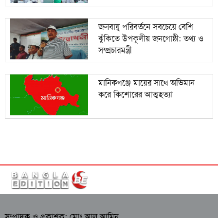
জলবায়ু পরিবর্তনে সবচেয়ে বেশি
ঝুঁকিতে উপকূলীয় জনগোষ্ঠী: তথ্য ও
সম্প্রচারমন্ত্রী
মানিকগঞ্জে মায়ের সাথে অভিমান
করে কিশোরের আত্মহত্যা
সম্পাদক ও প্রকাশক: মোঃ আল আমিন