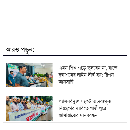
৭
জাতীয় বিশ্ববিদ্যালয়ের মাস্টার্স শেষপর্ব পরীক্ষার ফল প্রকাশ
মিরপুর মডেল থানা পুলিশের বিশেষ অভিযানে বিভিন্ন
৮
অপরাধে জড়িত গ্রেপ্তার ৪৩
ভারতকে যা দিয়েছি, আজীবন মনে রাখবে; কেন বলেছিলেন
৯
আরও পড়ুন:
হাসিনা?
দিল্লিকে কড়া বার্তা ঢাকার; ভারতের চোখ রাঙানির দিন কি
১০
এমন শিশু গড়ে তুলবেন না, যাতে
তবে শেষ?
বৃদ্ধাশ্রমের লাইন দীর্ঘ হয়: রিপন
আনসারী
গ্যাস-বিদ্যুৎ সংকট ও দ্রব্যমূল্য
নিয়ন্ত্রণের দাবিতে গাজীপুরে
জামায়াতের মানববন্ধন