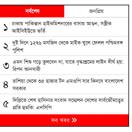
সর্বশেষ
জনপ্রিয়
ঢাকায় পাকিস্তান হাইকমিশনারের বাসায় আগুন, সস্ত্রীক
১
আইসিইউতে ভর্তি
দুই দিনে ১২৭৬ মসজিদ থেকে মাইক খুলে ফেলল পশ্চিমবঙ্গ
২
পুলিশ
এমন শিশু গড়ে তুলবেন না, যাতে বৃদ্ধাশ্রমের লাইন দীর্ঘ হয়:
৩
রিপন আনসারী
রাশিয়া থেকে ৩৫ হাজার টন এমওপি সার কিনবে বাংলাদেশ
৪
সরকার
দিল্লিতে শেখ হাসিনার সংবাদ সম্মেলন দেশের সার্বভৌমত্বের
৫
প্রতি হুমকি: এনসিপি
বিএনপিতে রাষ্ট্রপতি নির্বাচন ঘিরে নানা সমীকরণ, সিদ্ধান্ত
৬
সব খবর
নেবেন তারেক রহমান