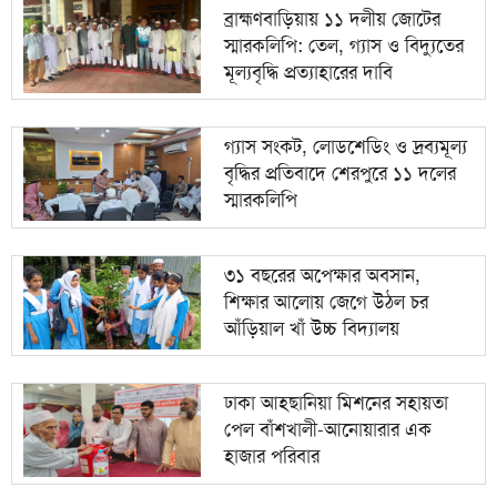
ব্রাহ্মণবাড়িয়ায় ১১ দলীয় জোটের
স্মারকলিপি: তেল, গ্যাস ও বিদ্যুতের
মূল্যবৃদ্ধি প্রত্যাহারের দাবি
গ্যাস সংকট, লোডশেডিং ও দ্রব্যমূল্য
বৃদ্ধির প্রতিবাদে শেরপুরে ১১ দলের
স্মারকলিপি
৩১ বছরের অপেক্ষার অবসান,
শিক্ষার আলোয় জেগে উঠল চর
আঁড়িয়াল খাঁ উচ্চ বিদ্যালয়
ঢাকা আহ্ছানিয়া মিশনের সহায়তা
পেল বাঁশখালী-আনোয়ারার এক
হাজার পরিবার