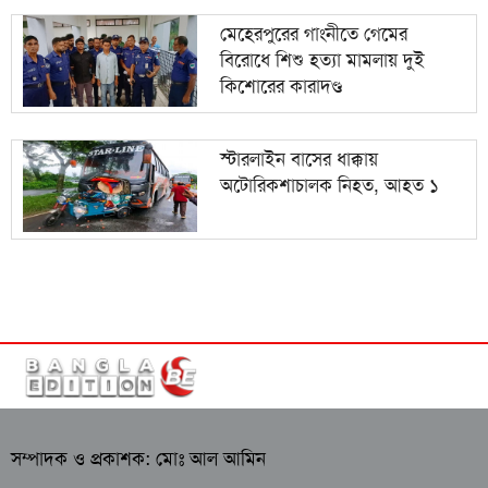
মেহেরপুরের গাংনীতে গেমের
বিরোধে শিশু হত্যা মামলায় দুই
কিশোরের কারাদণ্ড
স্টারলাইন বাসের ধাক্কায়
অটোরিকশাচালক নিহত, আহত ১
সম্পাদক ও প্রকাশক: মোঃ আল আমিন