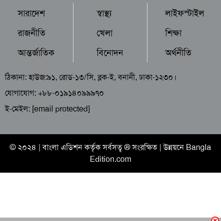
সারাদেশ
স্বাস্থ্য
লাইফস্টাইল
রাজনীতি
খেলা
শিক্ষা
আন্তর্জাতিক
বিনোদন
অর্থনীতি
ঠিকানা: হাউজ:৯১, রোড-১৩/সি, ব্লক-ই, বনানী, ঢাকা-১২৩০।
যোগাযোগ: +৮৮-০১৯১৪০৯৯৯৭০
ই-মেইল:
[email protected]
© ২০২৪ |
বাংলা এডিশন
কর্তৃক সর্বসত্ব ® সংরক্ষিত | উন্নয়নে
Bangla
Edition.com