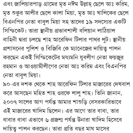
এবং জালিয়ারপাড় গ্রামের মৃত নঈম উল্লাহ্ ছেলে আঃ করিম,
মৃত শুকুর আলীর ছেলে কালা মিয়া, মৃত আঃ খালিকের ছেলে
বিএনপির নেতা বাবুল মিয়া সহ তাদের ১৯ সদস্যের একটি
সিন্ডিকেট। তারা স্থানীয় প্রভাবশালী বলিয়ান লাঠিয়াল
বাহিনী দ্বারা চলছে শাহ আরেফিন টিলার পাথর লুট। স্থানীয়
প্রশাসনের পুলিশ ও বিজিবি কে ম্যানেজের দায়িত্ব পালন
করছেন একই সিন্ডিকেটের মধ্যমনি যুবলীগ নেতা ফয়জুর
রহমান ও আওয়ামীলীগের নেতা আঃ করিম এবং বিএনপির
নেতা বাবুল মিয়া।
৯০-এর দশক থেকে শাহ আরেফিন টিলার মাজারের দেখবাল
করে আসছেন মহিত শাহ ওরফে লালু শাহ। তিনি জানান,
২০০৭ সালের আগ পর্যন্ত আমার শাশুড়ি বেসরকারিভাবে
এই মাজারের খাদিম ছিলেন। এর আগে তার বাবা, তার
বাবার বাবা এভাবে ৬ প্রজন্ম পর্যন্ত উনারা খাদিম হিসেবে
দায়িত্ব পালন করছেন। তারা প্রতি বছর মাঘ মাসের