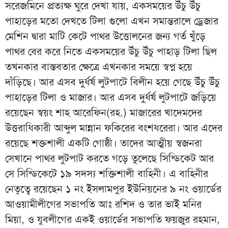
সরেজমিনে প্রত্যক্ষ ঘুরে দেখা যায়, একসময়ের উঁচু উঁচু
পাহাড়ের মতো দেখতে টিলা গুলো এখন সমান্তরালে ড্রেজার
মেশিন দ্বারা মাটি কেটে পাথর উত্তোলনের জন্য গর্ত খুঁড়ে
পাথর বের করে নিতে একসময়ের উঁচু উঁচু পাহাড় টিলা ছিল
তখনকার বাস্তবতার ক্ষেত্রে এখনকার সময়ে স্বপ্ন হয়ে
দাঁড়িছে। আর এসব দুর্ধর্ষ লুটপাটে বিলীন হয়ে গেছে উঁচু উঁচু
পাহাড়ের টিলা ও মাজার। আর এসব দুর্ধর্ষ লুটপাটে জড়িয়ে
রয়েছেন স্বয়ং শাহ আরেফিন(রহ.) মাজারের খাদেমদের
উত্তরাধিকারী আব্দুল মান্নান ফকিরের বংশধরেরা। আর এদের
রয়েছে শক্তশালী একটি গোষ্ঠী। তাদের আত্মীয় স্বজনরা
সেখানে পাথর লুটপাট করতে গড়ে তুলেছে সিন্ডিকেট আর
সে সিন্ডিকেটে ১৯ সদস্য শক্তিশালী বাহিনী। এ বাহিনীর
নেতৃত্বে রয়েছেন ১ নং ইসলামপুর ইউনিয়নের ৯ নং ওয়ার্ডের
আওয়ামীলীগের সভাপতি আঃ রশিদ ও তার ভাই মনির
মিয়া, ও যুবলীগের একই ওয়ার্ডের সভাপতি ফয়জুর রহমান,