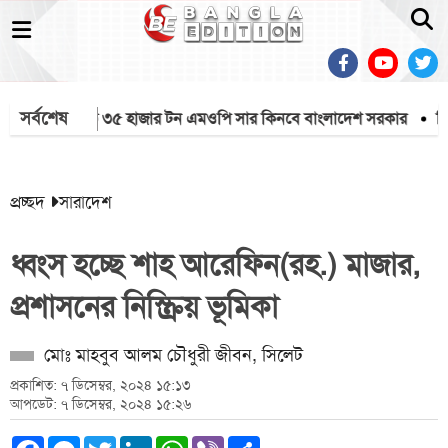
সর্বশেষ
শিয়া থেকে ৩৫ হাজার টন এমওপি সার কিনবে বাংলাদেশ সরকার
দিল্লিতে 
প্রচ্ছদ
সারাদেশ
ধ্বংস হচ্ছে শাহ আরেফিন(রহ.) মাজার,
প্রশাসনের নিস্ক্রিয় ভূমিকা
মোঃ মাহবুব আলম চৌধুরী জীবন, সিলেট
প্রকাশিত: ৭ ডিসেম্বর, ২০২৪ ১৫:১৩
আপডেট: ৭ ডিসেম্বর, ২০২৪ ১৫:২৬
Facebook
Messenger
Twitter
LinkedIn
WhatsApp
Viber
Share