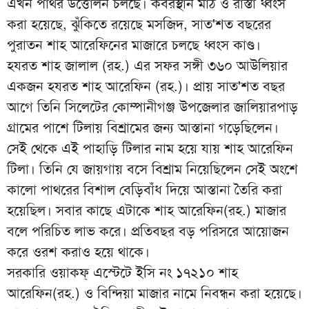
এখন পাথর উত্তোলন চলছে। কবরস্থান মাঠ ও রাস্তা ধ্বংস
করা হয়েছে, ঝুঁকিতে রয়েছে মসজিদ, সাত'শত বছরের
পুরাতন শাহ আরেফিনের মাজারে চলছে ধ্বংস কাণ্ড।
হযরত শাহ জালাল (রহ.) এর সফর সঙ্গী ৩৬০ আউলিয়ার
একজন হযরত শাহ আরেফিন (রহ.)। প্রায় সাত'শত বছর
আগে তিনি সিলেটের কোম্পানীগঞ্জ উপজেলার জালিয়ারপাড়
গ্রামের পাশে টিলায় বিশ্রামের জন্য আস্তানা গড়েছিলেন।
সেই থেকে এই পাহাড়ি টিলার নাম হয়ে যায় শাহ আরেফিন
টিলা। তিনি যে জায়গায় বসে বিশ্রাম নিয়েছিলেন সেই অংশে
কালো পাথরের বিশাল বেড়িবাঁধ দিয়ে আস্তানা তৈরি করা
হয়েছিল। সবার কাছে এটাকে শাহ আরেফিন(রহ.) মাজার
বলে পরিচিত লাভ করে। প্রতিবছর বড় পরিসরে আয়োজন
করে ওরশ করাও হয়ে থাকে।
সরকারি ওয়াকফ্ এস্টেটে ইসি নং ১৭২১০ শাহ
আরেফিন(রহ.) ও বিন্দিয়া মাজার নামে নিবন্ধন করা হয়েছে।