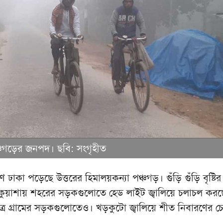
্চগড়ের জনপদ। ছবি: সংগৃহীত
ঢাকা পড়েছে উত্তরের হিমালয়কন্যা পঞ্চগড়। গুঁড়ি গুঁড়ি বৃষ্টি
কুয়াশায় শহরের সড়কগুলোতে হেড লাইট জ্বালিয়ে চলাচল করছ
র গ্রামের সড়কগুলোতেও। খড়কুটো জ্বালিয়ে শীত নিবারণের চেষ্