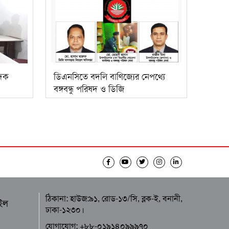
াদক
ডিএনসিতে বদলি বাণিজ্যের নেপথ্যে
বঙ্গবন্ধু পরিষদ ও ডিজি
ঠিকানা: হাউজ:৯১, রোড-১৩/সি, ব্লক-ই, বনানী,
ইল
ঢাকা-১২৩০।
যোগাযোগ: +৮৮-০১৯১৪০৯৯৯৭০