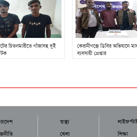
াটের চিতলমারীতে গাঁজাসহ দুই
কেরানীগঞ্জে ডিবির অভিযানে ম
আটক
ব্যবসায়ী গ্রেপ্তার
ারাদেশ
স্বাস্থ্য
লাইফস্টা
াজনীতি
খেলা
শিক্ষা