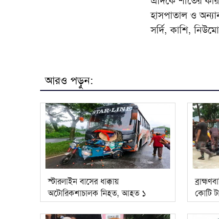
এদিকে শীতের কারণ
হাসপাতাল ও অন্যান্
সর্দি, কাশি, নিউম
আরও পড়ুন:
স্টারলাইন বাসের ধাক্কায়
ব্রাহ্মণ
অটোরিকশাচালক নিহত, আহত ১
কোটি টা