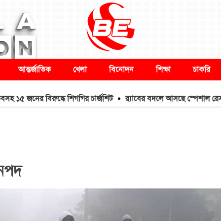
আন্তর্জাতিক
খেলা
বিনোদন
শিক্ষা
চাকরি
নের বিরুদ্ধে শিগগির চার্জশিট
র‌্যাবের বদলে আসছে স্পেশাল রেসপন্স ব্যা
জনপদ