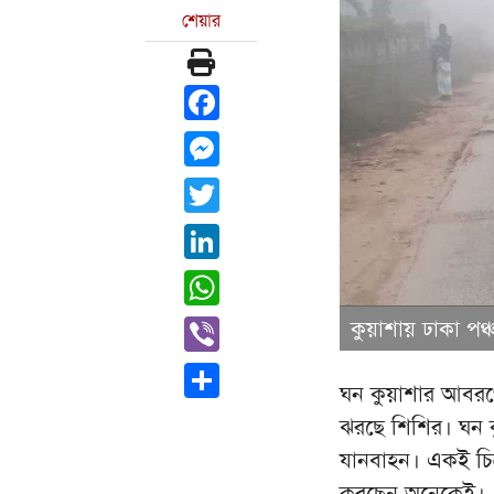
শেয়ার
Facebook
Messenger
Twitter
LinkedIn
WhatsApp
Viber
কুয়াশায় ঢাকা পঞ
Share
ঘন কুয়াশার আবরণে 
ঝরছে শিশির। ঘন 
যানবাহন। একই চিত্
করছেন অনেকেই।