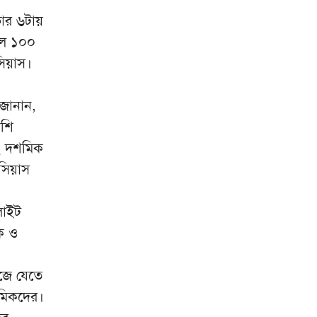
নালিতাবাড়ী সীমান্তে ৮১ লাখ ২০
৯
ভোর ৬টায়
হাজার ৮০০ টাকার ভারতীয় ওষুধ
জব্দ
ছিল ১০০
সিয়াস।
রাষ্ট্রপতি নির্বাচনের তফসিল
১০
ঘোষণা, ভোটগ্রহণ ২০ আগস্ট
থ জানান,
েশি
১২ দশমিক
সিয়াস
লাইট
ক ও
জে যেতে
মিকদের।