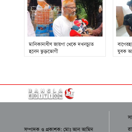
মালিকানাধীণ জায়গা থেকে দখলচ্যুত
বাগেরহ
হলেন ভুক্তভোগী
যুবক 
স
র
সম্পাদক ও প্রকাশক: মোঃ আল আমিন