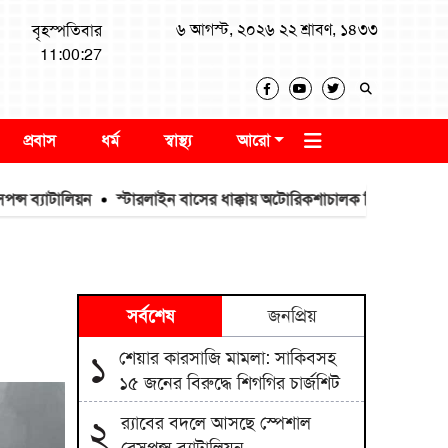
৬ আগস্ট, ২০২৬ ২২ শ্রাবণ, ১৪৩৩
বৃহস্পতিবার
11:00:28
প্রবাস
ধর্ম
স্বাস্থ্য
আরো
টালিয়ন
স্টারলাইন বাসের ধাক্কায় অটোরিকশাচালক নিহত, আহত ১
তিন
সর্বশেষ
জনপ্রিয়
শেয়ার কারসাজি মামলা: সাকিবসহ
১
১৫ জনের বিরুদ্ধে শিগগির চার্জশিট
র‌্যাবের বদলে আসছে স্পেশাল
২