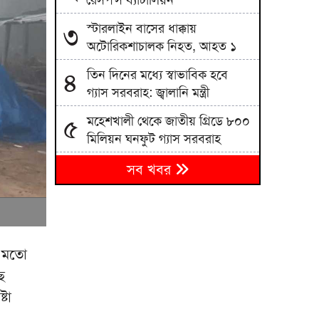
রেসপন্স ব্যাটালিয়ন
স্টারলাইন বাসের ধাক্কায়
৩
অটোরিকশাচালক নিহত, আহত ১
তিন দিনের মধ্যে স্বাভাবিক হবে
৪
গ্যাস সরবরাহ: জ্বালানি মন্ত্রী
মহেশখালী থেকে জাতীয় গ্রিডে ৮০০
৫
মিলিয়ন ঘনফুট গ্যাস সরবরাহ
ব্রাহ্মণবাড়িয়ায় বালুভর্তি ডাম্প ট্রাকে
৬
সব খবর
কোটি টাকার ভারতীয় জিরা জব্দ
তেল-গ্যাসের দাবিতে সচিবালয়মুখী
৭
জামায়াত জোটের মিছিল, পুলিশের
বাধা
র মতো
ে
ধামরাইয়ে শিশুকে বাঁচাতে গিয়ে
৮
ট্রাকের ধাক্কায় পশু চিকিৎসক নিহত
টা