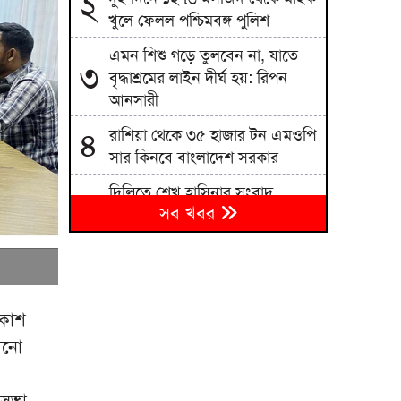
২
খুলে ফেলল পশ্চিমবঙ্গ পুলিশ
এমন শিশু গড়ে তুলবেন না, যাতে
৩
বৃদ্ধাশ্রমের লাইন দীর্ঘ হয়: রিপন
আনসারী
রাশিয়া থেকে ৩৫ হাজার টন এমওপি
৪
সার কিনবে বাংলাদেশ সরকার
দিল্লিতে শেখ হাসিনার সংবাদ
৫
সব খবর
সম্মেলন দেশের সার্বভৌমত্বের প্রতি
হুমকি: এনসিপি
বিএনপিতে রাষ্ট্রপতি নির্বাচন ঘিরে
৬
নানা সমীকরণ, সিদ্ধান্ত নেবেন
তারেক রহমান
রকাশ
ানো
জাতীয় বিশ্ববিদ্যালয়ের মাস্টার্স
৭
শেষপর্ব পরীক্ষার ফল প্রকাশ
 সভা