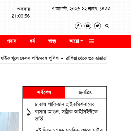
৭ আগস্ট, ২০২৬ ২২ শ্রাবণ, ১৪৩৩
শুক্রবার
21:09:57
প্রবাস
ধর্ম
স্বাস্থ্য
আরো
ে ফেলল পশ্চিমবঙ্গ পুলিশ
রাশিয়া থেকে ৩৫ হাজার টন এমওপি সার কিনব
সর্বশেষ
জনপ্রিয়
ঢাকায় পাকিস্তান হাইকমিশনারের
১
বাসায় আগুন, সস্ত্রীক আইসিইউতে
ভর্তি
দুই দিনে ১২৭৬ মসজিদ থেকে মাইক