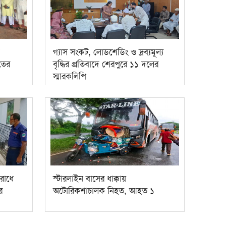
গ্যাস সংকট, লোডশেডিং ও দ্রব্যমূল্য
ুতের
বৃদ্ধির প্রতিবাদে শেরপুরে ১১ দলের
স্মারকলিপি
রোধে
স্টারলাইন বাসের ধাক্কায়
র
অটোরিকশাচালক নিহত, আহত ১