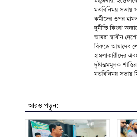
মজুমদার, ইত্তেফাক
মতবিনিময় সভায় স
কর্মীদের ওপর হামল
দুর্নীতি কিংবা অন
আমরা স্বাধীন দেশে
বিরুদ্ধে আমাদের
হামলাকারীদের এবং 
দৃষ্টান্তমমূলক শাস্
মতবিনিময় সভায় ম
আরও পড়ুন: