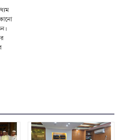
ধ্যম
 কোনো
তন।
ের
র