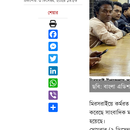
প্রকাশিত: ৩ ডিসেম্বর, ২০২৪ ১৬:৫৬
শেয়ার
Facebook
Messenger
Twitter
LinkedIn
WhatsApp
ছবি: বাংলা এডি
Viber
মিরসরাইয়ে কর্মরত 
Share
করেছে সাংবাদিক 
হয়েছে।
সোমবার (২ ডিসেম্