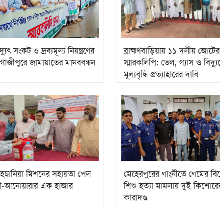
দ্যুৎ সংকট ও দ্রব্যমূল্য নিয়ন্ত্রণের
ব্রাহ্মণবাড়িয়ায় ১১ দলীয় জোটের
গাজীপুরে জামায়াতের মানববন্ধন
স্মারকলিপি: তেল, গ্যাস ও বিদ্য
মূল্যবৃদ্ধি প্রত্যাহারের দাবি
হ্ছানিয়া মিশনের সহায়তা পেল
মেহেরপুরের গাংনীতে গেমের বি
লী-আনোয়ারার এক হাজার
শিশু হত্যা মামলায় দুই কিশোরে
কারাদণ্ড