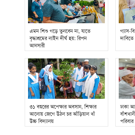
এমন শিশু গড়ে তুলবেন না, যাতে
গ্যাস-বি
বৃদ্ধাশ্রমের লাইন দীর্ঘ হয়: রিপন
দাবিতে 
আনসারী
৩১ বছরের অপেক্ষার অবসান, শিক্ষার
ঢাকা আ
আলোয় জেগে উঠল চর আঁড়িয়াল খাঁ
বাঁশখা
উচ্চ বিদ্যালয়
পরিবার