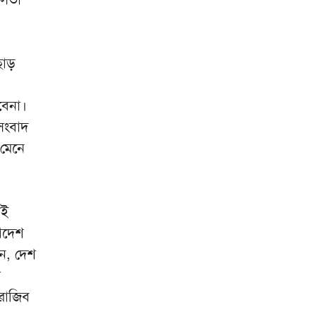
মিরপুর মডেল থানা পুলিশের বিশেষ
৮
অভিযানে বিভিন্ন অপরাধে জড়িত
গ্রেপ্তার ৪৩
ছাড়
ভারতকে যা দিয়েছি, আজীবন মনে
৯
রাখবে; কেন বলেছিলেন হাসিনা?
বেনা।
দিল্লিকে কড়া বার্তা ঢাকার;
১০
সংবাদ
ভারতের চোখ রাঙানির দিন কি
 মেনে
তবে শেষ?
আই
লাদেশ
ন, দেশ
র
 রাজিব