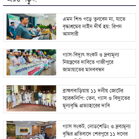
ভারতকে যা দিয়েছি, আজীবন মনে রাখবে; কেন বলেছিলেন
৯
হাসিনা?
এমন শিশু গড়ে তুলবেন না, যাতে
বৃদ্ধাশ্রমের লাইন দীর্ঘ হয়: রিপন
দিল্লিকে কড়া বার্তা ঢাকার; ভারতের চোখ রাঙানির দিন কি
১০
আনসারী
তবে শেষ?
গ্যাস-বিদ্যুৎ সংকট ও দ্রব্যমূল্য
নিয়ন্ত্রণের দাবিতে গাজীপুরে
জামায়াতের মানববন্ধন
ব্রাহ্মণবাড়িয়ায় ১১ দলীয় জোটের
স্মারকলিপি: তেল, গ্যাস ও বিদ্যুতের
মূল্যবৃদ্ধি প্রত্যাহারের দাবি
গ্যাস সংকট, লোডশেডিং ও দ্রব্যমূল্য
বৃদ্ধির প্রতিবাদে শেরপুরে ১১ দলের