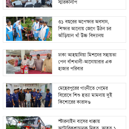
স্মারকলিপি
৩১ বছরের অপেক্ষার অবসান,
শিক্ষার আলোয় জেগে উঠল চর
আঁড়িয়াল খাঁ উচ্চ বিদ্যালয়
ঢাকা আহ্ছানিয়া মিশনের সহায়তা
পেল বাঁশখালী-আনোয়ারার এক
হাজার পরিবার
মেহেরপুরের গাংনীতে গেমের
বিরোধে শিশু হত্যা মামলায় দুই
কিশোরের কারাদণ্ড
স্টারলাইন বাসের ধাক্কায়
অটোরিকশাচালক নিহত, আহত ১