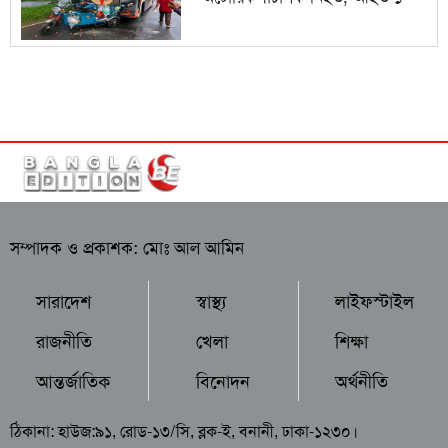
সম্পাদক ও প্রকাশক: মোঃ আল আমিন
সারাদেশ
স্বাস্থ্য
লাইফস্টাইল
রাজনীতি
খেলা
শিক্ষা
আন্তর্জাতিক
বিনোদন
অর্থনীতি
ঠিকানা: হাউজ:৯১, রোড-১৩/সি, ব্লক-ই, বনানী, ঢাকা-১২৩০।