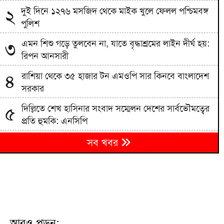
দুই দিনে ১২৭৬ মসজিদ থেকে মাইক খুলে ফেলল পশ্চিমবঙ্গ
২
পুলিশ
এমন শিশু গড়ে তুলবেন না, যাতে বৃদ্ধাশ্রমের লাইন দীর্ঘ হয়:
৩
রিপন আনসারী
রাশিয়া থেকে ৩৫ হাজার টন এমওপি সার কিনবে বাংলাদেশ
৪
সরকার
দিল্লিতে শেখ হাসিনার সংবাদ সম্মেলন দেশের সার্বভৌমত্বের
৫
প্রতি হুমকি: এনসিপি
বিএনপিতে রাষ্ট্রপতি নির্বাচন ঘিরে নানা সমীকরণ, সিদ্ধান্ত
৬
সব খবর
নেবেন তারেক রহমান
৭
জাতীয় বিশ্ববিদ্যালয়ের মাস্টার্স শেষপর্ব পরীক্ষার ফল প্রকাশ
মিরপুর মডেল থানা পুলিশের বিশেষ অভিযানে বিভিন্ন
৮
অপরাধে জড়িত গ্রেপ্তার ৪৩
আরও পড়ুন: