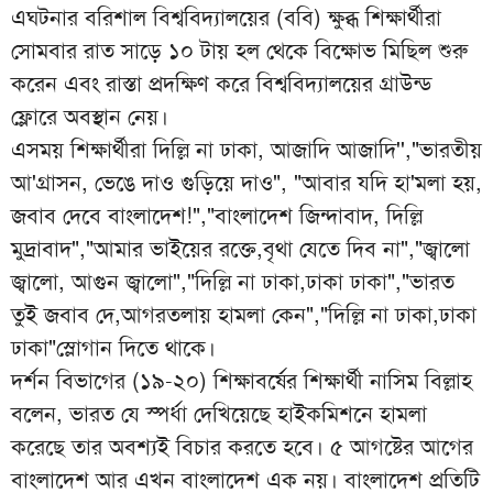
এঘটনার বরিশাল বিশ্ববিদ্যালয়ের (ববি) ক্ষুব্ধ শিক্ষার্থীরা
সোমবার রাত সাড়ে ১০ টায় হল থেকে বিক্ষোভ মিছিল শুরু
করেন এবং রাস্তা প্রদক্ষিণ করে বিশ্ববিদ্যালয়ের গ্রাউন্ড
ফ্লোরে অবস্থান নেয়।
এসময় শিক্ষার্থীরা দিল্লি না ঢাকা, আজাদি আজাদি'',"ভারতীয়
আ'গ্রাসন, ভেঙে দাও গুড়িয়ে দাও", "আবার যদি হা'মলা হয়,
জবাব দেবে বাংলাদেশ!","বাংলাদেশ জিন্দাবাদ, দিল্লি
মুদ্রাবাদ","আমার ভাইয়ের রক্তে,বৃথা যেতে দিব না","জ্বালো
জ্বালো, আগুন জ্বালো","দিল্লি না ঢাকা,ঢাকা ঢাকা","ভারত
তুই জবাব দে,আগরতলায় হামলা কেন","দিল্লি না ঢাকা,ঢাকা
ঢাকা"স্লোগান দিতে থাকে।
দর্শন বিভাগের (১৯-২০) শিক্ষাবর্ষের শিক্ষার্থী নাসিম বিল্লাহ
বলেন, ভারত যে স্পর্ধা দেখিয়েছে হাইকমিশনে হামলা
করেছে তার অবশ্যই বিচার করতে হবে। ৫ আগষ্টের আগের
বাংলাদেশ আর এখন বাংলাদেশ এক নয়। বাংলাদেশ প্রতিটি