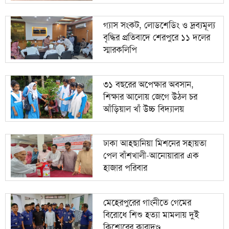
গ্যাস সংকট, লোডশেডিং ও দ্রব্যমূল্য
বৃদ্ধির প্রতিবাদে শেরপুরে ১১ দলের
স্মারকলিপি
৩১ বছরের অপেক্ষার অবসান,
শিক্ষার আলোয় জেগে উঠল চর
আঁড়িয়াল খাঁ উচ্চ বিদ্যালয়
ঢাকা আহ্ছানিয়া মিশনের সহায়তা
পেল বাঁশখালী-আনোয়ারার এক
হাজার পরিবার
মেহেরপুরের গাংনীতে গেমের
বিরোধে শিশু হত্যা মামলায় দুই
কিশোরের কারাদণ্ড