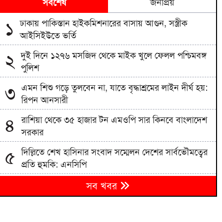
সর্বশেষ
জনপ্রিয়
ঢাকায় পাকিস্তান হাইকমিশনারের বাসায় আগুন, সস্ত্রীক
১
আইসিইউতে ভর্তি
দুই দিনে ১২৭৬ মসজিদ থেকে মাইক খুলে ফেলল পশ্চিমবঙ্গ
২
পুলিশ
এমন শিশু গড়ে তুলবেন না, যাতে বৃদ্ধাশ্রমের লাইন দীর্ঘ হয়:
৩
রিপন আনসারী
রাশিয়া থেকে ৩৫ হাজার টন এমওপি সার কিনবে বাংলাদেশ
৪
সরকার
দিল্লিতে শেখ হাসিনার সংবাদ সম্মেলন দেশের সার্বভৌমত্বের
৫
প্রতি হুমকি: এনসিপি
বিএনপিতে রাষ্ট্রপতি নির্বাচন ঘিরে নানা সমীকরণ, সিদ্ধান্ত
৬
সব খবর
নেবেন তারেক রহমান
৭