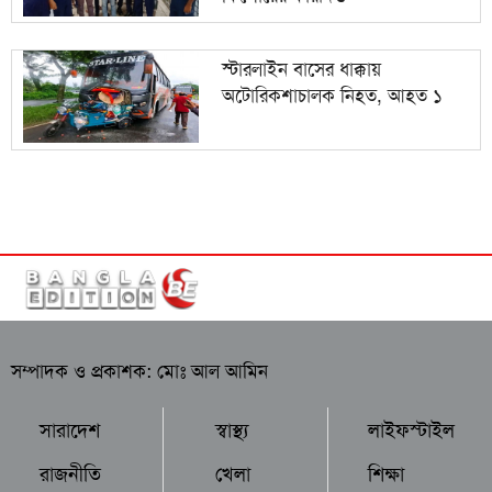
স্টারলাইন বাসের ধাক্কায়
অটোরিকশাচালক নিহত, আহত ১
সম্পাদক ও প্রকাশক: মোঃ আল আমিন
সারাদেশ
স্বাস্থ্য
লাইফস্টাইল
রাজনীতি
খেলা
শিক্ষা