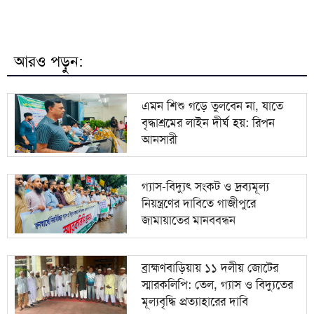
জাতীয় বিশ্ববিদ্যালয়ের মাস্টার্স শেষপর্ব পরীক্ষার ফল প্রকাশ
মিরপুর মডেল থানা পুলিশের বিশেষ অভিযানে বিভিন্ন
৮
অপরাধে জড়িত গ্রেপ্তার ৪৩
আরও পড়ুন:
ভারতকে যা দিয়েছি, আজীবন মনে রাখবে; কেন বলেছিলেন
৯
হাসিনা?
এমন শিশু গড়ে তুলবেন না, যাতে
বৃদ্ধাশ্রমের লাইন দীর্ঘ হয়: রিপন
দিল্লিকে কড়া বার্তা ঢাকার; ভারতের চোখ রাঙানির দিন কি
১০
আনসারী
তবে শেষ?
গ্যাস-বিদ্যুৎ সংকট ও দ্রব্যমূল্য
নিয়ন্ত্রণের দাবিতে গাজীপুরে
জামায়াতের মানববন্ধন
ব্রাহ্মণবাড়িয়ায় ১১ দলীয় জোটের
স্মারকলিপি: তেল, গ্যাস ও বিদ্যুতের
মূল্যবৃদ্ধি প্রত্যাহারের দাবি