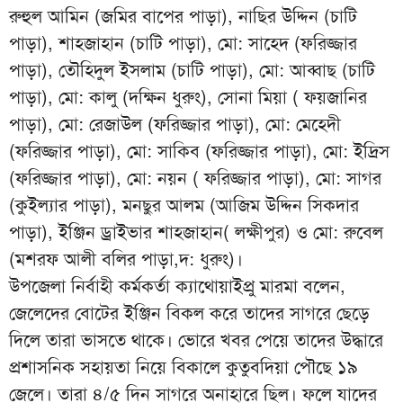
রুহুল আমিন (জমির বাপের পাড়া), নাছির উদ্দিন (চাটি
পাড়া), শাহজাহান (চাটি পাড়া), মো: সাহেদ (ফরিজ্জার
পাড়া), তৌহিদুল ইসলাম (চাটি পাড়া), মো: আব্বাছ (চাটি
পাড়া), মো: কালু (দক্ষিন ধুরুং), সোনা মিয়া ( ফয়জানির
পাড়া), মো: রেজাউল (ফরিজ্জার পাড়া), মো: মেহেদী
(ফরিজ্জার পাড়া), মো: সাকিব (ফরিজ্জার পাড়া), মো: ইদ্রিস
(ফরিজ্জার পাড়া), মো: নয়ন ( ফরিজ্জার পাড়া), মো: সাগর
(কুইল্যার পাড়া), মনছুর আলম (আজিম উদ্দিন সিকদার
পাড়া), ইঞ্জিন ড্রাইভার শাহজাহান( লক্ষীপুর) ও মো: রুবেল
(মশরফ আলী বলির পাড়া,দ: ধুরুং)।
উপজেলা নির্বাহী কর্মকর্তা ক্যাথোয়াইপ্রু মারমা বলেন,
জেলেদের বোটের ইঞ্জিন বিকল করে তাদের সাগরে ছেড়ে
দিলে তারা ভাসতে থাকে। ভোরে খবর পেয়ে তাদের উদ্ধারে
প্রশাসনিক সহায়তা নিয়ে বিকালে কুতুবদিয়া পৌছে ১৯
জেলে। তারা ৪/৫ দিন সাগরে অনাহারে ছিল। ফলে যাদের