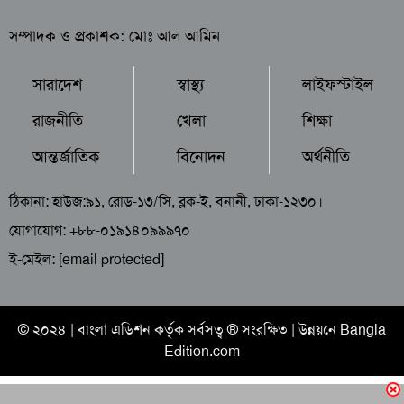
সম্পাদক ও প্রকাশক: মোঃ আল আমিন
সারাদেশ
স্বাস্থ্য
লাইফস্টাইল
রাজনীতি
খেলা
শিক্ষা
আন্তর্জাতিক
বিনোদন
অর্থনীতি
ঠিকানা: হাউজ:৯১, রোড-১৩/সি, ব্লক-ই, বনানী, ঢাকা-১২৩০।
যোগাযোগ: +৮৮-০১৯১৪০৯৯৯৭০
ই-মেইল:
[email protected]
© ২০২৪ |
বাংলা এডিশন
কর্তৃক সর্বসত্ব ® সংরক্ষিত | উন্নয়নে
Bangla
Edition.com