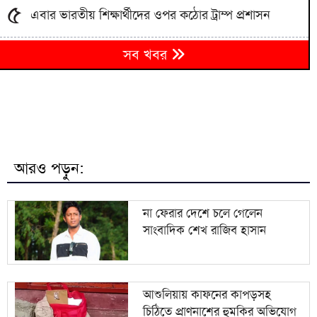
৫
এবার ভারতীয় শিক্ষার্থীদের ওপর কঠোর ট্রাম্প প্রশাসন
আশুলিয়ায় কাফনের কাপড়সহ চিঠিতে প্রাণনাশের হুমকির
৬
সব খবর
অভিযোগ
বাংলাদেশিকে বিএসএফ নিয়ে যাওয়ায় ভারতীয়কে ধরে
৭
আনলো গ্রামবাসী
মঞ্চ প্রস্তুত, বানভাসি মানুষের অপেক্ষা; প্রধানমন্ত্রীর আগমন
৮
ঘিরে বাঁশখালীতে উৎসব
আরও পড়ুন:
শব্দদূষণের অজুহাতে পশ্চিমবঙ্গে একের পর এক মসজিদের
৯
মাইক অপসারণ
না ফেরার দেশে চলে গেলেন
সাংবাদিক শেখ রাজিব হাসান
১০
হাম ও হামের উপসর্গ নিয়ে আরও চার জনের মৃত্যু
আশুলিয়ায় কাফনের কাপড়সহ
চিঠিতে প্রাণনাশের হুমকির অভিযোগ