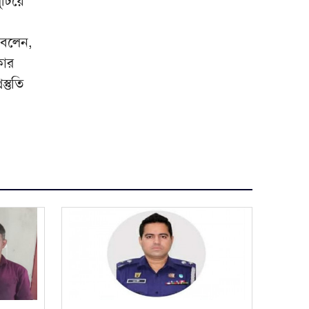
ুটিয়ে
 বলেন,
কার
্তুতি