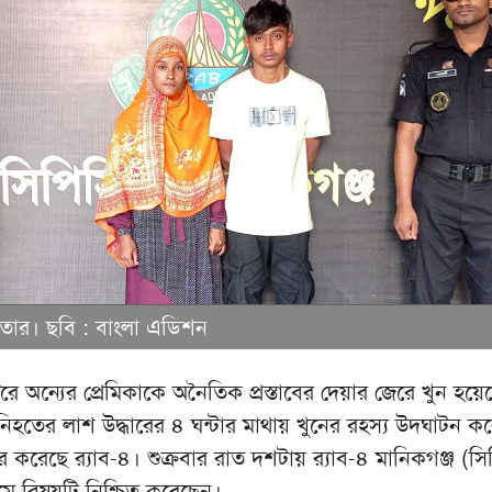
েফতার। ছবি : বাংলা এডিশন
ইরে অন্যের প্রেমিকাকে অনৈতিক প্রস্তাবের দেয়ার জেরে খুন হয়ে
িহতের লাশ উদ্ধারের ৪ ঘন্টার মাথায় খুনের রহস্য উদঘাটন ক
 করেছে র‌্যাব-৪। শুক্রবার রাত দশটায় র‌্যাব-৪ মানিকগঞ্জ (স
ধ্যমে বিষয়টি নিশ্চিত করেছেন।