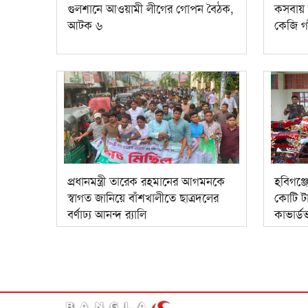
গুলশানে আওয়ামী লীগের গোপন বৈঠক,
কসবায় 
আটক ৬
কেজি গা
প্রধানমন্ত্রী তারেক রহমানের আগমনকে
হবিগঞ্জ
স্বাগত জানিয়ে বাঁশখালীতে ছাত্রদলের
কোটি ট
বর্ণাঢ্য আনন্দ র‍্যালি
কাভার্ডভ