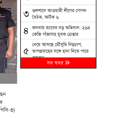
গুলশানে আওয়ামী লীগের গোপন
৩
বৈঠক, আটক ৬
কসবায় র‍্যাবের বড় অভিযান: ২৬৪
৪
কেজি গাঁজাসহ যুবক গ্রেপ্তার
ধেয়ে আসছে মৌসুমি নিম্নচাপ,
৫
তাপপ্রবাহের সঙ্গে হানা দিতে পারে
বজ্রঝড়
সব খবর
শাহজালাল বিমানবন্দরের বলাকা
৬
লাউঞ্জে আগুন
৭
মন্ত্রিসভায় রদবদল, আসছে নতুন মুখ
ছেন
রে
বোমা হামলার শঙ্কায় দেশজুড়ে
৮
পুলিশের হাই অ্যালার্ট
িপিসি-৩)