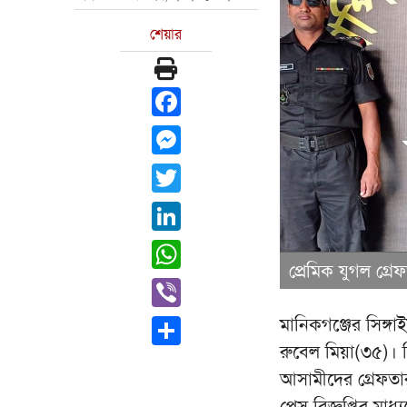
শেয়ার
Facebook
Messenger
Twitter
LinkedIn
WhatsApp
প্রেমিক যুগল গ্র
Viber
মানিকগঞ্জের সিঙ্গা
Share
রুবেল মিয়া(৩৫)। ন
আসামীদের গ্রেফতার
প্রেস বিজ্ঞপ্তির মা