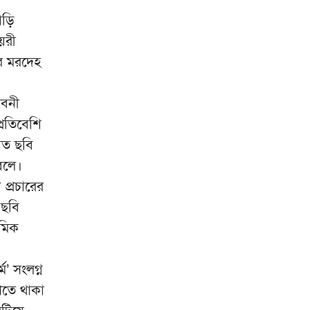
থাইল্যান্ডে কিশোরের এলোপাতাড়ি
৯
াড়ি
গুলিবর্ষণ, প্রাণ গেল ৭ জনের
েরী
গ্রিস উপকূলে দুই শতাধিক
১০
ার মরদেহ
অভিবাসী উদ্ধার, বেশির ভাগই
বাংলাদেশি
াবনী
্রতিবেশি
গত ছবি
বলে।
প্রচারের
 ছবি
েমিক
’ সংলগ্ন
েতে থাকা