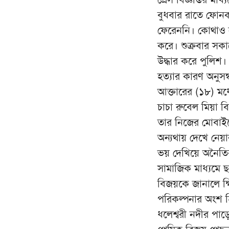
বুধবার রাতে ফোন
ফেরেননি। কোথাও 
করে। শুক্রবার সক
উদ্ধার করে পুলিশ।
হত্যার কারণ অনুসন
আক্তারের (১৮) মধ্
চাচা রুবেল মিয়া 
তার নিজের মোবাইল
অন্যথায় দেখে নেয়া
ভয় দেখিয়ে অনৈতিক স
সামাজিক মাধ্যমে 
বিজয়কে জানালে ক্ষ
পরিকল্পনার অংশ হি
ধলেশ্বরী নদীর প