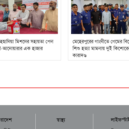
হ্ছানিয়া মিশনের সহায়তা পেল
মেহেরপুরের গাংনীতে গেমের বি
লী-আনোয়ারার এক হাজার
শিশু হত্যা মামলায় দুই কিশোরে
কারাদণ্ড
ারাদেশ
স্বাস্থ্য
লাইফস্টা