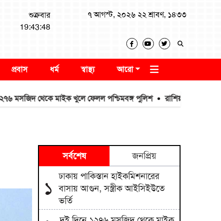
৭ আগস্ট, ২০২৬ ২২ শ্রাবণ, ১৪৩৩
শুক্রবার
19:43:49
প্রবাস
ধর্ম
স্বাস্থ্য
আরো
িদ থেকে মাইক খুলে ফেলল পশ্চিমবঙ্গ পুলিশ
রাশিয়া থেকে ৩৫ হাজার টন
সর্বশেষ
জনপ্রিয়
ঢাকায় পাকিস্তান হাইকমিশনারের
১
বাসায় আগুন, সস্ত্রীক আইসিইউতে
ভর্তি
দুই দিনে ১২৭৬ মসজিদ থেকে মাইক