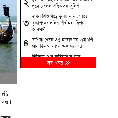
২
খুলে ফেলল পশ্চিমবঙ্গ পুলিশ
এমন শিশু গড়ে তুলবেন না, যাতে
৩
বৃদ্ধাশ্রমের লাইন দীর্ঘ হয়: রিপন
আনসারী
রাশিয়া থেকে ৩৫ হাজার টন এমওপি
৪
সার কিনবে বাংলাদেশ সরকার
দিল্লিতে শেখ হাসিনার সংবাদ
৫
সব খবর
সম্মেলন দেশের সার্বভৌমত্বের প্রতি
হুমকি: এনসিপি
বিএনপিতে রাষ্ট্রপতি নির্বাচন ঘিরে
৬
নানা সমীকরণ, সিদ্ধান্ত নেবেন
তারেক রহমান
বস্তি
ন্ধ্যা
জাতীয় বিশ্ববিদ্যালয়ের মাস্টার্স
৭
শেষপর্ব পরীক্ষার ফল প্রকাশ
লাদেশে