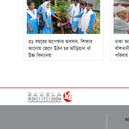
৩১ বছরের অপেক্ষার অবসান, শিক্ষার
ঢাকা আ
আলোয় জেগে উঠল চর আঁড়িয়াল খাঁ
বাঁশখা
উচ্চ বিদ্যালয়
পরিবার
স