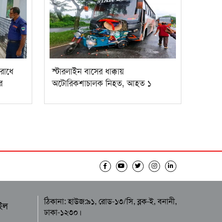
রোধে
স্টারলাইন বাসের ধাক্কায়
র
অটোরিকশাচালক নিহত, আহত ১
ঠিকানা: হাউজ:৯১, রোড-১৩/সি, ব্লক-ই, বনানী,
ইল
ঢাকা-১২৩০।