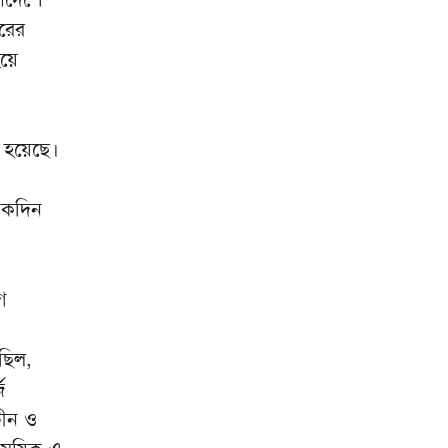
মিরপুর মডেল থানা পুলিশের বিশেষ
৮
ারের
অভিযানে বিভিন্ন অপরাধে জড়িত
হয়ে
গ্রেপ্তার ৪৩
ভারতকে যা দিয়েছি, আজীবন মনে
৯
রাখবে; কেন বলেছিলেন হাসিনা?
ক হয়েছে।
দিল্লিকে কড়া বার্তা ঢাকার;
১০
ভারতের চোখ রাঙানির দিন কি
‘একদিন
তবে শেষ?
ে
ছিল,
জ
চীন ও