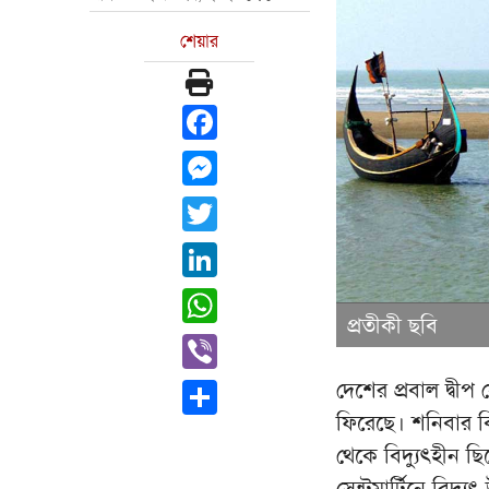
শেয়ার
Facebook
Messenger
Twitter
LinkedIn
WhatsApp
প্রতীকী ছবি
Viber
দেশের প্রবাল দ্বীপ স
Share
ফিরেছে। শনিবার বি
থেকে বিদ্যুৎহীন ছি
সেন্টমার্টিনে বিদ্য