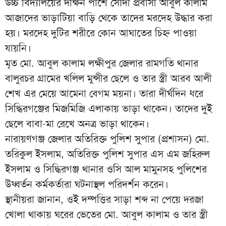
উচ্চ বিদ্যালয়ের দক্ষিন পাশে সৌদী প্রবাসী আবুল কালাম
আজাদের ভাড়াটিয়া বাড়ি থেকে তাদের মরদেহ উদ্ধার করা
হয়। মরদেহ দুটির শরীরে কোন আঘাতের চিহ্ন পাওয়া
যায়নি।
মৃত মো. আবুল কালাম লক্ষীপুর জেলার রামগতি থানার
বালুরচর গ্রামের খলিল মুন্সীর ছেলে ও তার স্ত্রী আরব আলী
শেখ এর মেয়ে আমেনা বেগম ময়না। তারা দীর্ঘদিন ধরে
সিদ্ধিরগঞ্জের মিজমিজি এলাকায় ভাড়া থাকেন। তাদের দুই
ছেলে বাবা-মা রেখে অনত্র ভাড়া থাকেন।
নারায়ণগঞ্জ জেলার অতিরিক্ত পুলিশ সুপার (প্রশাসন) মো.
তরিকুল ইসলাম, অতিরিক্ত পুলিশ সুপার এস এম জহিরুল
ইসলাম ও সিদ্ধিরগঞ্জ থানার ওসি আল মামুনসহ পুলিশের
উধ্বর্তন কর্মকর্তারা ঘটনাস্থল পরিদর্শন করেন।
স্থানীয়রা জানান, ওই দম্পত্তির সাড়া শব্দ না পেয়ে দরজা
খোলা থাকায় ঘরের ভেতের মো. আবুল কালাম ও তার স্ত্রী