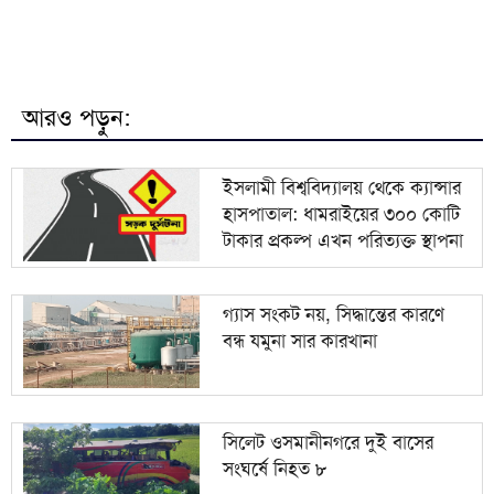
বিএনপি নেতা নাছির চৌধুরীর ‘আওয়ামী লীগ বিএনপির সঙ্গে
৭
মিশে যাবে’ বক্তব্যে তীব্র বিতর্ক
৮
বগুড়ায় বাসচাপায় নিহত ৬ আহত ১৫
আরও পড়ুন:
৯
দুবাইয়ে আ. লীগের নেতাদের বিপুল সম্পদের তথ্য
ইসলামী বিশ্ববিদ্যালয় থেকে ক্যান্সার
হাসপাতাল: ধামরাইয়ের ৩০০ কোটি
১০
পাকিস্তানে বিদেশি গণমাধ্যমে নতুন বিধিনিষেধ
টাকার প্রকল্প এখন পরিত্যক্ত স্থাপনা
গ্যাস সংকট নয়, সিদ্ধান্তের কারণে
বন্ধ যমুনা সার কারখানা
সিলেট ওসমানীনগরে দুই বাসের
সংঘর্ষে নিহত ৮