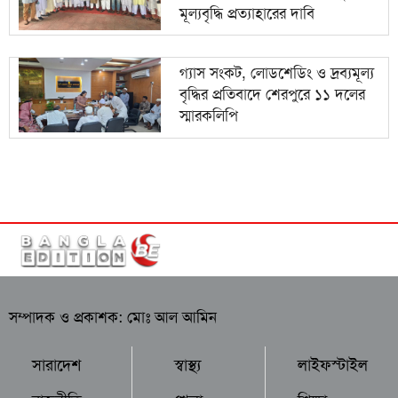
মূল্যবৃদ্ধি প্রত্যাহারের দাবি
গ্যাস সংকট, লোডশেডিং ও দ্রব্যমূল্য
বৃদ্ধির প্রতিবাদে শেরপুরে ১১ দলের
স্মারকলিপি
সম্পাদক ও প্রকাশক: মোঃ আল আমিন
সারাদেশ
স্বাস্থ্য
লাইফস্টাইল