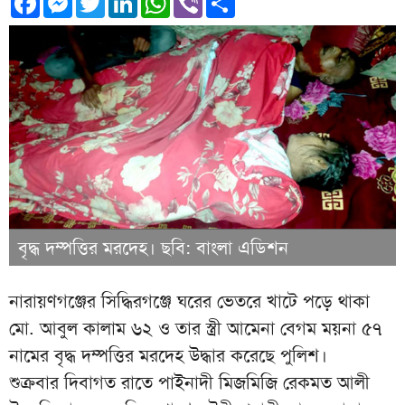
বৃদ্ধ দম্পত্তির মরদেহ। ছবি: বাংলা এডিশন
নারায়ণগঞ্জের সিদ্ধিরগঞ্জে ঘরের ভেতরে খাটে পড়ে থাকা
মো. আবুল কালাম ৬২ ও তার স্ত্রী আমেনা বেগম ময়না ৫৭
নামের বৃদ্ধ দম্পত্তির মরদেহ উদ্ধার করেছে পুলিশ।
শুক্রবার দিবাগত রাতে পাইনাদী মিজমিজি রেকমত আলী