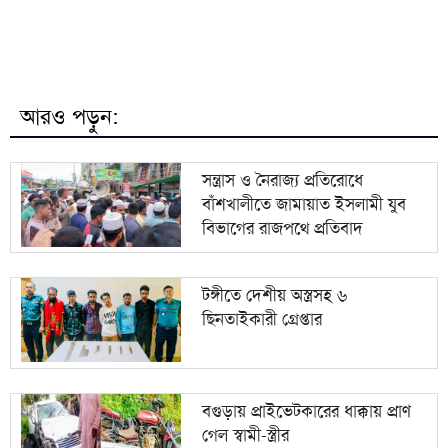
৭
সরকার গণভোটের অধিকার চুরি করেছে: নাহিদ ইসলাম
শেখ হাসিনার সংবাদ সম্মেলনের বক্তব্য সমর্থন করে না
৮
দিল্লি: রণধীর জয়সোয়াল
আরও পড়ুন:
৯
বিদেশ থেকে চিৎকার করলেও গুরুত্ব দিচ্ছি না: স্বরাষ্ট্রমন্ত্রী
সন্ত্রাস ও নৈরাজ্য প্রতিরোধে
বাঁশখালীতে জামায়াত ইসলামী যুব
খোকসায় বিএনপি নেতার ওপর হামলার প্রতিবাদে
১০
বিভাগের রাজপথে প্রতিবাদ
মহাসড়ক অবরোধ ও বিক্ষোভ
টঙ্গীতে দেশীয় অস্ত্রসহ ৬
ছিনতাইকারী গ্রেপ্তার
বগুড়ায় প্রাইভেটকারের ধাক্কায় প্রাণ
গেল স্বামী-স্ত্রীর