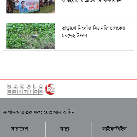
অভিযোগের প্রতিবাদে মানববন্ধন
তাড়াশে নিখোঁজ সিএনজি চালকের
মরদেহ উদ্ধার
সম্পাদক ও প্রকাশক: মোঃ আল আমিন
সারাদেশ
স্বাস্থ্য
লাইফস্টাইল