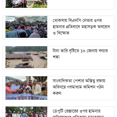
খোকসায় বিএনপি নেতার ওপর
হামলার প্রতিবাদে মহাসড়ক অবরোধ
ও বিক্ষোভ
টানা ভারি বৃষ্টিতে ১০ জেলায় বন্যার
শঙ্কা
সাংবাদিকতা পেশার অস্তিত্ব রক্ষায়
অবিলম্বে গণমাধ্যম কমিশন গঠন
করুন
ডেপুটি রেঞ্জারের ওপর হামলার