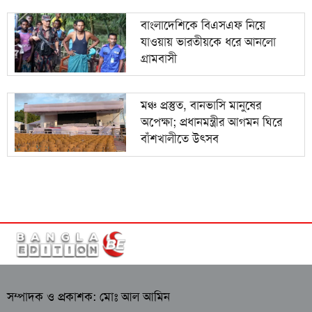
বাংলাদেশিকে বিএসএফ নিয়ে
যাওয়ায় ভারতীয়কে ধরে আনলো
গ্রামবাসী
মঞ্চ প্রস্তুত, বানভাসি মানুষের
অপেক্ষা; প্রধানমন্ত্রীর আগমন ঘিরে
বাঁশখালীতে উৎসব
সম্পাদক ও প্রকাশক: মোঃ আল আমিন