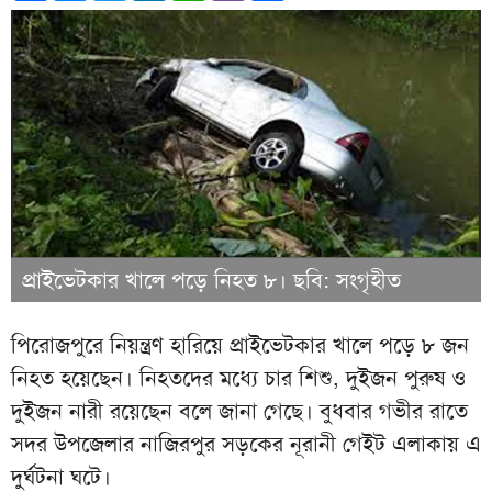
প্রাইভেটকার খালে পড়ে নিহত ৮। ছবি: সংগৃহীত
পিরোজপুরে নিয়ন্ত্রণ হারিয়ে প্রাইভেটকার খালে পড়ে ৮ জন
নিহত হয়েছেন। নিহতদের মধ্যে চার শিশু, দুইজন পুরুষ ও
দুইজন নারী রয়েছেন বলে জানা গেছে। বুধবার গভীর রাতে
সদর উপজেলার নাজিরপুর সড়কের নূরানী গেইট এলাকায় এ
দুর্ঘটনা ঘটে।