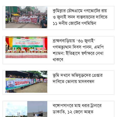
কুমিল্লার চৌদ্দগ্রামে গণভোটের রায়
ও জুলাই সনদ বাস্তবায়নের দাবিতে
১১ দলীয় জোটের গণমিছিল
ব্রাহ্মণবাড়িয়ায় ‘৩৬ জুলাই’
গণঅভ্যুত্থান দিবস পালন, এমপি
শ্যামল: ইতিহাসে স্বর্ণাক্ষরে লেখা
থাকবে
ভূমি দখলে অভিযুক্তদের গ্রেপ্তার
দাবিতে ভোলায় মানববন্ধন
বঙ্গোপসাগরে মাছ ধরার ট্রালারে
ডাকাতি, ১২ জেলে আহত