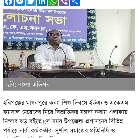
ছবি: বাংলা এডিশন
হবিগঞ্জের মাধবপুরে কন্যা শিশু দিবসে ইউএনও একেএম
ফয়সাল মেয়েদের নিয়ে বিভ্রান্তিকর মন্তব্য করায় এলাকায়
নিন্দার ঝড় বইছে।সে সময় উপজেলা প্রশাসনের বিভিন্ন
পর্যায়ে নারী কর্মকর্তারা,সুশীল সমাজের প্রতিনিধি ও