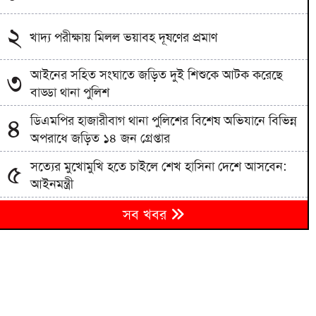
২
খাদ্য পরীক্ষায় মিলল ভয়াবহ দূষণের প্রমাণ
আইনের সহিত সংঘাতে জড়িত দুই শিশুকে আটক করেছে
৩
বাড্ডা থানা পুলিশ
ডিএমপির হাজারীবাগ থানা পুলিশের বিশেষ অভিযানে বিভিন্ন
৪
অপরাধে জড়িত ১৪ জন গ্রেপ্তার
সত্যের মুখোমুখি হতে চাইলে শেখ হাসিনা দেশে আসবেন:
৫
আইনমন্ত্রী
৬
সব খবর
সৌদি-তুরস্ক-পাকিস্তানের নতুন সামরিক জোটের উদ্যোগ
মেহেরপুর সীমান্তে ৫ জনকে পুশইনের চেষ্টা, বিজিবির
৭
প্রতিরোধ
কক্সবাজার সমুদ্র সৈকতে প্যারাসেইলিং দুর্ঘটনায় হত্যা
৮