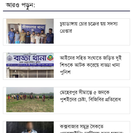
মামলা: প্রধান আসামি গ্রেপ্তার
আরও পড়ুন:
জীবননগরে ৪ ট্রান্সফরমার চুরি, আন্তঃ চোর চক্রের ৬ সদস্য
৯
গ্রেপ্তার
চুয়াডাঙ্গায় চোর চক্রের ছয় সদস্য
গ্রেপ্তার
সোমবার এসএসসি ও সমমানের ফল প্রকাশ, অনলাইনে
১০
ফলাফল জানবেন যেভাবে
আইনের সহিত সংঘাতে জড়িত দুই
শিশুকে আটক করেছে বাড্ডা থানা
পুলিশ
মেহেরপুর সীমান্তে ৫ জনকে
পুশইনের চেষ্টা, বিজিবির প্রতিরোধ
কক্সবাজার সমুদ্র সৈকতে