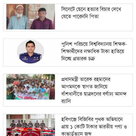
৯
পাকিস্তানি যুবক ও বাংলাদেশি তরুণীর ‘স্মরণীয়’ বিয়ে
সিলেটে ছেলে হত্যার বিচার দেখে
যেতে পারেননি পিতা
সন্ত্রাস ও নৈরাজ্য প্রতিরোধে বাঁশখালীতে জামায়াত
১০
ইসলামী যুব বিভাগের রাজপথে প্রতিবাদ
পুলিশ পরিচয়ে বিশ্ববিদ্যালয় শিক্ষক-
শিক্ষার্থীদের লক্ষাধিক টাকা হাতিয়ে
নিচ্ছে প্রতারক চক্র
প্রধানমন্ত্রী তারেক রহমানের
আগমনকে স্বাগত জানিয়ে
বাঁশখালীতে ছাত্রদলের বর্ণাঢ্য আনন্দ
র‍্যালি
হবিগঞ্জে বিজিবির পৃথক অভিযানে
প্রায় ১ কোটি টাকার ভারতীয় পণ্য ও
কাভার্ডভ্যান জব্দ