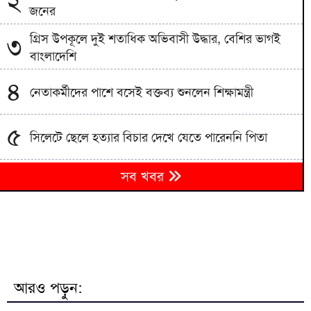
২
জনের
গ্রিস উপকূলে দুই শতাধিক অভিবাসী উদ্ধার, বেশির ভাগই
৩
বাংলাদেশি
৪
নেতাকর্মীদের পাশে বসেই বক্তব্য শুনলেন শিক্ষামন্ত্রী
৫
সিলেটে ছেলে হত্যার বিচার দেখে যেতে পারেননি পিতা
পুলিশ পরিচয়ে বিশ্ববিদ্যালয় শিক্ষক-শিক্ষার্থীদের লক্ষাধিক
৬
সব খবর
টাকা হাতিয়ে নিচ্ছে প্রতারক চক্র
প্রধানমন্ত্রী তারেক রহমানের আগমনকে স্বাগত জানিয়ে
৭
বাঁশখালীতে ছাত্রদলের বর্ণাঢ্য আনন্দ র‍্যালি
হবিগঞ্জে বিজিবির পৃথক অভিযানে প্রায় ১ কোটি টাকার
৮
ভারতীয় পণ্য ও কাভার্ডভ্যান জব্দ
আরও পড়ুন: