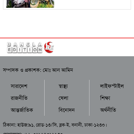
সম্পাদক ও প্রকাশক: মোঃ আল আমিন
সারাদেশ
স্বাস্থ্য
লাইফস্টাইল
রাজনীতি
খেলা
শিক্ষা
আন্তর্জাতিক
বিনোদন
অর্থনীতি
ঠিকানা: হাউজ:৯১, রোড-১৩/সি, ব্লক-ই, বনানী, ঢাকা-১২৩০।