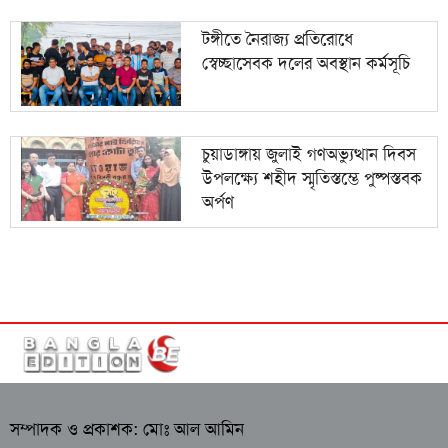
টঙ্গীতে নৈরাজ্য প্রতিরোধে
স্বেচ্ছাসেবক দলের অবস্থান কর্মসূচি
চুয়াডাঙ্গায় জুলাই গণঅভ্যুত্থান দিবস
উপলক্ষ্যে শহীদ স্মৃতিস্তম্ভে পুষ্পস্তবক
অর্পণ
সম্পাদক ও প্রকাশক: মোঃ আল আমিন