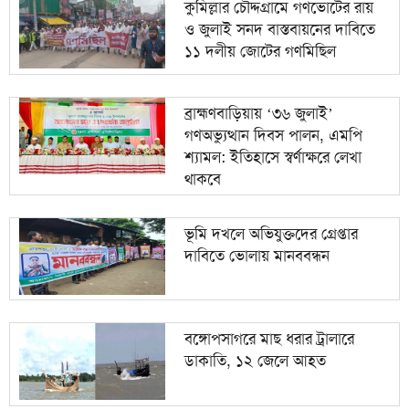
কুমিল্লার চৌদ্দগ্রামে গণভোটের রায়
ও জুলাই সনদ বাস্তবায়নের দাবিতে
১১ দলীয় জোটের গণমিছিল
ব্রাহ্মণবাড়িয়ায় ‘৩৬ জুলাই’
গণঅভ্যুত্থান দিবস পালন, এমপি
শ্যামল: ইতিহাসে স্বর্ণাক্ষরে লেখা
থাকবে
ভূমি দখলে অভিযুক্তদের গ্রেপ্তার
দাবিতে ভোলায় মানববন্ধন
বঙ্গোপসাগরে মাছ ধরার ট্রালারে
ডাকাতি, ১২ জেলে আহত