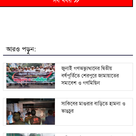
৬
সব খবর
গাজায় আটক ২৪ ফিলিস্তিনি বন্দিকে মুক্তি দিলো ইসরায়েল
জুলাই স্মৃতি জাদুঘর আজ থেকে সবার জন্য উন্মুক্ত, টিকিট
৭
৫০ টাকা
৮
তদন্তজটে ঝুলে ৮৬ শতাংশ মামলা
আরও পড়ুন:
৯
হরমুজ প্রণালিতে ফের বিস্ফোরণের শব্দ
জুলাই গণঅভ্যুত্থানের দ্বিতীয়
বর্ষপূর্তিতে শেরপুরে জামায়াতের
১০
আগামী ৪৮ ঘণ্টায় ১০ জেলায় বন্যার শঙ্কা
সমাবেশ ও গণমিছিল
সাকিবের মাগুরার বাড়িতে হামলা ও
ভাঙচুর