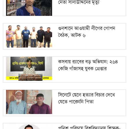
নেতা সালাউদ্দিনের মৃত্যু
গুলশানে আওয়ামী লীগের গোপন
বৈঠক, আটক ৬
কসবায় র‍্যাবের বড় অভিযান: ২৬৪
কেজি গাঁজাসহ যুবক গ্রেপ্তার
সিলেটে ছেলে হত্যার বিচার দেখে
যেতে পারেননি পিতা
পুলিশ পরিচয়ে বিশ্ববিদ্যালয় শিক্ষক-