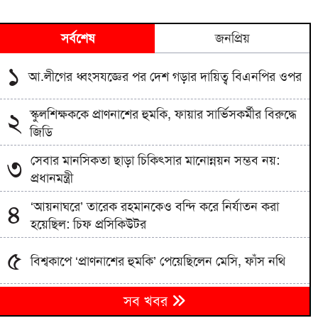
সর্বশেষ
জনপ্রিয়
১
আ.লীগের ধ্বংসযজ্ঞের পর দেশ গড়ার দায়িত্ব বিএনপির ওপর
স্কুলশিক্ষককে প্রাণনাশের হুমকি, ফায়ার সার্ভিসকর্মীর বিরুদ্ধে
২
জিডি
সেবার মানসিকতা ছাড়া চিকিৎসার মানোন্নয়ন সম্ভব নয়:
৩
প্রধানমন্ত্রী
‘আয়নাঘরে’ তারেক রহমানকেও বন্দি করে নির্যাতন করা
৪
হয়েছিল: চিফ প্রসিকিউটর
৫
বিশ্বকাপে ‘প্রাণনাশের হুমকি’ পেয়েছিলেন মেসি, ফাঁস নথি
‘আয়নাঘর’ দেখতে ডিজিএফআই কার্যালয়ে ট্রাইব্যুনালের
৬
সব খবর
বিচারকেরা