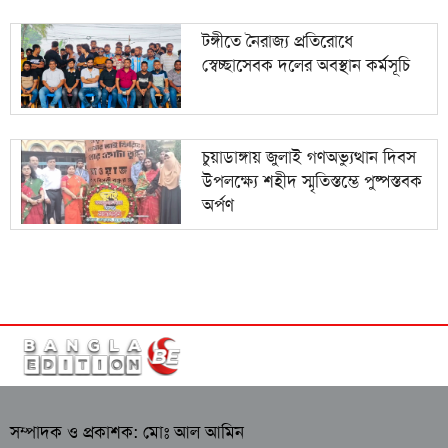
টঙ্গীতে নৈরাজ্য প্রতিরোধে
স্বেচ্ছাসেবক দলের অবস্থান কর্মসূচি
চুয়াডাঙ্গায় জুলাই গণঅভ্যুত্থান দিবস
উপলক্ষ্যে শহীদ স্মৃতিস্তম্ভে পুষ্পস্তবক
অর্পণ
সম্পাদক ও প্রকাশক: মোঃ আল আমিন