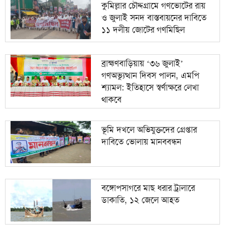
কুমিল্লার চৌদ্দগ্রামে গণভোটের রায়
ও জুলাই সনদ বাস্তবায়নের দাবিতে
১১ দলীয় জোটের গণমিছিল
ব্রাহ্মণবাড়িয়ায় ‘৩৬ জুলাই’
গণঅভ্যুত্থান দিবস পালন, এমপি
শ্যামল: ইতিহাসে স্বর্ণাক্ষরে লেখা
থাকবে
ভূমি দখলে অভিযুক্তদের গ্রেপ্তার
দাবিতে ভোলায় মানববন্ধন
বঙ্গোপসাগরে মাছ ধরার ট্রালারে
ডাকাতি, ১২ জেলে আহত