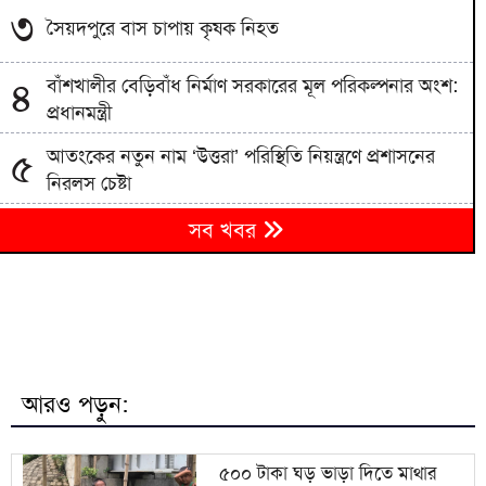
৩
সৈয়দপুরে বাস চাপায় কৃষক নিহত
বাঁশখালীর বেড়িবাঁধ নির্মাণ সরকারের মূল পরিকল্পনার অংশ:
৪
প্রধানমন্ত্রী
আতংকের নতুন নাম ‘উত্তরা’ পরিস্থিতি নিয়ন্ত্রণে প্রশাসনের
৫
নিরলস চেষ্টা
নিহত ইয়াসিন আলীর পরিবারকে ৩ লাখ টাকা দেয়ার ঘোষণা
৬
সব খবর
গাসিক প্রশাসকের
কানাডায় জরুরি অবস্থা, দুই শহরের বাসিন্দাদের সরে যাওয়ার
৭
নির্দেশ
৮
হবিগঞ্জে তেলবাহী গাড়ি ও ড্রাম ট্রাকের সংঘর্ষ, নিহত ২
আরও পড়ুন:
বেরোবির শিক্ষার্থীদের ‘দরিচা’ বিহারি নারীদের দক্ষতায়
৯
সম্ভাবনার নতুন জানালা
৫০০ টাকা ঘড় ভাড়া দিতে মাথার