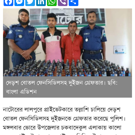
দেড়শ বোতল ফেনসিডিলসহ দুইজন গ্রেফতার। ছবি:
বাংলা এডিশন
নাটোরের লালপুরে প্রাইভেটকারে তল্লাশি চালিয়ে দেড়শ
বোতল ফেনসিডিলসহ দুইজনকে গ্রেফতার করেছে পুলিশ।
মঙ্গলবার ভোরে উপজেলার চকবাদেকুল এলাকায় কালো