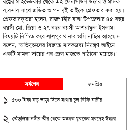
রঙের প্রাইভেটকার থেকে এই ফেনসিডিল উদ্ধার ও মাদক
ব্যবসার সাথে জড়িত আপন দুই ভাইকে গ্রেফতার করা হয়।
গ্রেফতারকৃতরা হলেন, রাজশাহীর বাঘা উপজেলার ৪৫ বছর
বয়সী মো. জিয়া ও ২৭ বছর বয়সী আশরাফুল ইসলাম।
বিষয়টি নিশ্চিত করে লালপুর থানার ওসি নাছিম আহম্মেদ
বলেন, ‘অভিযুক্তদের বিরুদ্ধে মাদকদ্রব্য নিয়ন্ত্রণ আইনে
একটি মামলা দায়ের পর জেল হাজতে পাঠানো হয়েছে।‘
সর্বশেষ
জনপ্রিয়
১
৫০০ টাকা ঘড় ভাড়া দিতে মাথার চুল বিক্রি নারীর
২
তেঁতুলিয়া নদীর তীর থেকে অজ্ঞাত যুবকের মরদেহ উদ্ধার