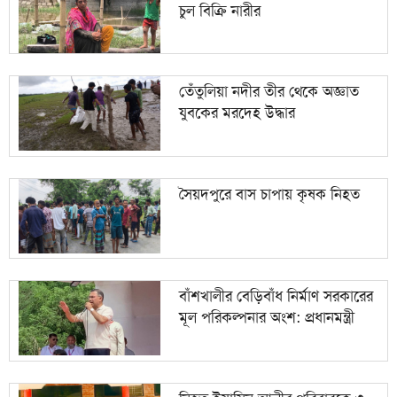
চুল বিক্রি নারীর
১০
জুলাই স্মৃতি জাদুঘর যা আছে আর যা নেই
তেঁতুলিয়া নদীর তীর থেকে অজ্ঞাত
যুবকের মরদেহ উদ্ধার
সৈয়দপুরে বাস চাপায় কৃষক নিহত
বাঁশখালীর বেড়িবাঁধ নির্মাণ সরকারের
মূল পরিকল্পনার অংশ: প্রধানমন্ত্রী