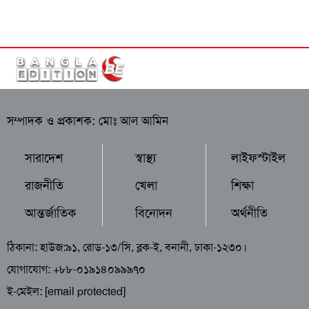
সম্পাদক ও প্রকাশক: মোঃ আল আমিন
সারাদেশ
স্বাস্থ্য
লাইফস্টাইল
রাজনীতি
খেলা
শিক্ষা
আন্তর্জাতিক
বিনোদন
অর্থনীতি
ঠিকানা: হাউজ:৯১, রোড-১৩/সি, ব্লক-ই, বনানী, ঢাকা-১২৩০।
যোগাযোগ: +৮৮-০১৯১৪০৯৯৯৭০
ই-মেইল:
[email protected]