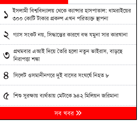
ইসলামী বিশ্ববিদ্যালয় থেকে ক্যান্সার হাসপাতাল: ধামরাইয়ের
১
৩০০ কোটি টাকার প্রকল্প এখন পরিত্যক্ত স্থাপনা
২
গ্যাস সংকট নয়, সিদ্ধান্তের কারণে বন্ধ যমুনা সার কারখানা
প্রথমবার এআই দিয়ে তৈরি হলো নতুন ভাইরাস, বাড়ছে
৩
নিরাপত্তা শঙ্কা
৪
সিলেট ওসমানীনগরে দুই বাসের সংঘর্ষে নিহত ৮
৫
শিশু সুরক্ষায় ব্যর্থতায় মেটাকে ৯৪২ মিলিয়ন জরিমানা
বিএনপি নেতা নাছির চৌধুরীর ‘আওয়ামী লীগ বিএনপির সঙ্গে
৬
সব খবর
মিশে যাবে’ বক্তব্যে তীব্র বিতর্ক
৭
বগুড়ায় বাসচাপায় নিহত ৬ আহত ১৫