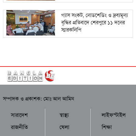
গ্যাস সংকট, লোডশেডিং ও দ্রব্যমূল্য
বৃদ্ধির প্রতিবাদে শেরপুরে ১১ দলের
স্মারকলিপি
সম্পাদক ও প্রকাশক: মোঃ আল আমিন
সারাদেশ
স্বাস্থ্য
লাইফস্টাইল
রাজনীতি
খেলা
শিক্ষা