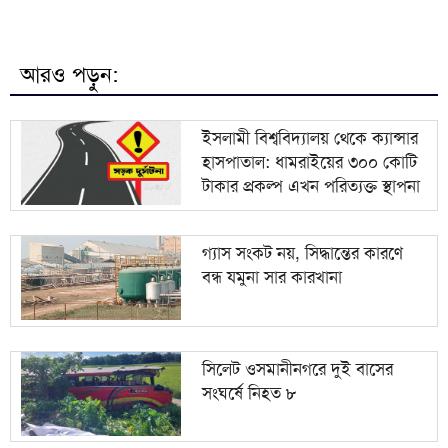
৮
দুবাইয়ে আ. লীগের নেতাদের বিপুল সম্পদের তথ্য
আরও পড়ুন:
৯
পাকিস্তানে বিদেশি গণমাধ্যমে নতুন বিধিনিষেধ
ইসলামী বিশ্ববিদ্যালয় থেকে ক্যান্সার
হাসপাতাল: ধামরাইয়ের ৩০০ কোটি
১০
ইসরায়েলের সঙ্গে ঘনিষ্ট সম্পর্ক গড়তে চায় ভারত
টাকার প্রকল্প এখন পরিত্যক্ত স্থাপনা
গ্যাস সংকট নয়, সিদ্ধান্তের কারণে
বন্ধ যমুনা সার কারখানা
সিলেট ওসমানীনগরে দুই বাসের
সংঘর্ষে নিহত ৮