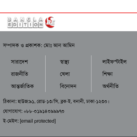
সম্পাদক ও প্রকাশক: মোঃ আল আমিন
সারাদেশ
স্বাস্থ্য
লাইফস্টাইল
রাজনীতি
খেলা
শিক্ষা
আন্তর্জাতিক
বিনোদন
অর্থনীতি
ঠিকানা: হাউজ:৯১, রোড-১৩/সি, ব্লক-ই, বনানী, ঢাকা-১২৩০।
যোগাযোগ: +৮৮-০১৯১৪০৯৯৯৭০
ই-মেইল:
[email protected]