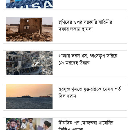
১০
এসএসসির ফল কাল, একাদশে আসনসংকট হবে না
হুথিদের ওপর সরকারি বাহিনীর
দফায় দফায় হামলা
গাজায় ভবন ধস, ধ্বংসস্তূপ সরিয়ে
১৯ মরদেহ উদ্ধার
হরমুজ খুলতে যুক্তরাষ্ট্রকে যেসব শর্ত
দিল ইরান
দীর্ঘদিন পর মোজতবা খামেনির
ভিডিও প্রকাশ