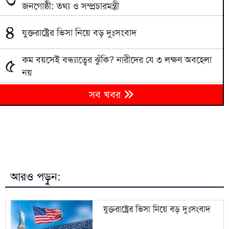
জনগোষ্ঠী: তথ্য ও সম্প্রচারমন্ত্রী
৪
যুক্তরাষ্ট্রের ভিসা নিয়ে বড় দুঃসংবাদ
কম বয়সেই বন্ধ্যাত্বের ঝুঁকি? নারীদের যে ৩ লক্ষণ অবহেলা
৫
নয়
৬
সব খবর
মানিকগঞ্জে মায়ের সাথে অভিমান করে কিশোরের আত্মহত্যা
১০ ছাত্রদল নেতাকে বেধড়ক পিটিয়ে হাসপাতালে পাঠাল
৭
নিষিদ্ধ ছাত্রলীগ
ডিএমপির অভিযানে গত ২৪ ঘণ্টায় ৫০৪ জন গ্রেফতার,
৮
মামলা ৩৫
আরও পড়ুন:
দেশের ইতিহাসে সবচেয়ে দামি ফুটবলার হয়ে আর্জেন্টিনায়
৯
ফিরলেন আলমাদা
যুক্তরাষ্ট্রের ভিসা নিয়ে বড় দুঃসংবাদ