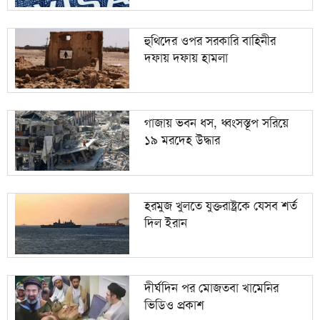
হুথিদের ওপর সরকারি বাহিনীর
দফায় দফায় হামলা
গাজায় ভবন ধস, ধ্বংসস্তূপ সরিয়ে
১৯ মরদেহ উদ্ধার
হরমুজ খুলতে যুক্তরাষ্ট্রকে যেসব শর্ত
দিল ইরান
দীর্ঘদিন পর মোজতবা খামেনির
ভিডিও প্রকাশ