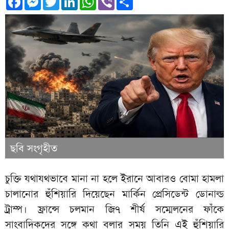
ছবি সংগৃহীত
চুক্তি যথাযথভাবে মানা না হলে ইরানে আবারও বোমা হামলা
চালানোর হুঁশিয়ারি দিয়েছেন মার্কিন প্রেসিডেন্ট ডোনাল্ড
ট্রাম্প। ফ্রান্সে চলমান জি৭ শীর্ষ সম্মেলনের ফাঁকে
সাংবাদিকদের সঙ্গে কথা বলার সময় তিনি এই হুঁশিয়ারি